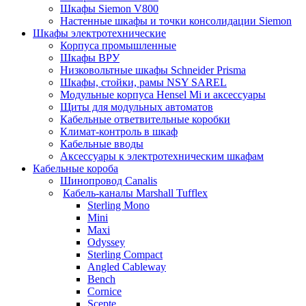
Шкафы Siemon V800
Настенные шкафы и точки консолидации Siemon
Шкафы электротехнические
Корпуса промышленные
Шкафы ВРУ
Низковольтные шкафы Schneider Prisma
Шкафы, стойки, рамы NSY SAREL
Модульные корпуса Hensel Mi и аксессуары
Щиты для модульных автоматов
Кабельные ответвительные коробки
Климат-контроль в шкаф
Кабельные вводы
Аксессуары к электротехническим шкафам
Кабельные короба
Шинопровод Canalis
Кабель-каналы Marshall Tufflex
Sterling Mono
Mini
Maxi
Odyssey
Sterling Compact
Angled Cableway
Bench
Cornice
Scepte