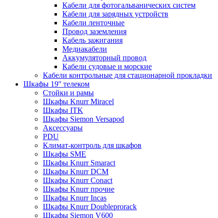
Кабели для фотогальванических систем
Кабели для зарядных устройств
Кабели ленточные
Провод заземления
Кабель зажигания
Медиакабели
Аккумуляторный провод
Кабели судовые и морские
Кабели контрольные для стационарной прокладки
Шкафы 19'' телеком
Стойки и рамы
Шкафы Knurr Miracel
Шкафы ITK
Шкафы Siemon Versapod
Аксессуары
PDU
Климат-контроль для шкафов
Шкафы SME
Шкафы Knurr Smaract
Шкафы Knurr DCM
Шкафы Knurr Conact
Шкафы Knurr прочие
Шкафы Knurr Incas
Шкафы Knurr Doubleprorack
Шкафы Siemon V600