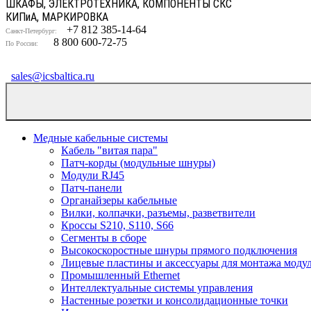
ШКАФЫ, ЭЛЕКТРОТЕХНИКА, КОМПОНЕНТЫ СКС
КИП
и
А, МАРКИРОВКА
+7 812 385-14-64
Санкт-Петербург:
8 800 600-72-75
По России:
sales@icsbaltica.ru
Медные кабельные системы
Кабель "витая пара"
Патч-корды (модульные шнуры)
Модули RJ45
Патч-панели
Органайзеры кабельные
Вилки, колпачки, разъемы, разветвители
Кроссы S210, S110, S66
Сегменты в сборе
Высокоскоростные шнуры прямого подключения
Лицевые пластины и аксессуары для монтажа моду
Промышленный Ethernet
Интеллектуальные системы управления
Настенные розетки и консолидационные точки