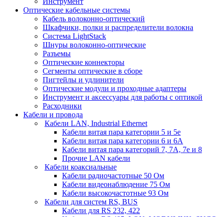
Инструмент
Оптические кабельные системы
Кабель волоконно-оптический
Шкафчики, полки и распределители волокна
Система LightStack
Шнуры волоконно-оптические
Разъемы
Оптические коннекторы
Сегменты оптические в сборе
Пигтейлы и удлинители
Оптические модули и проходные адаптеры
Инструмент и аксессуары для работы с оптикой
Расходники
Кабели и провода
Кабели LAN, Industrial Ethernet
Кабели витая пара категории 5 и 5е
Кабели витая пара категории 6 и 6A
Кабели витая пара категорий 7, 7А, 7е и 8
Прочие LAN кабели
Кабели коаксиальные
Кабели радиочастотные 50 Ом
Кабели видеонаблюдение 75 Ом
Кабели высокочастотные 93 Ом
Кабели для систем RS, BUS
Кабели для RS 232, 422