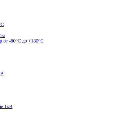
ᴼС
ары
р от -60ᴼC до +180ᴼС
кВ
ше 1кВ