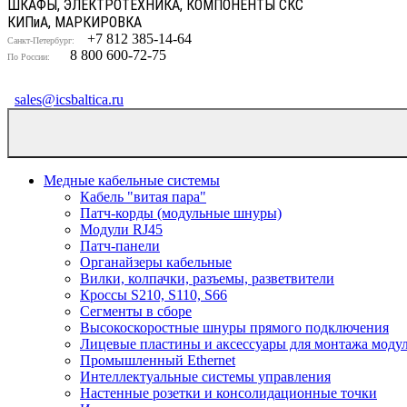
ШКАФЫ, ЭЛЕКТРОТЕХНИКА, КОМПОНЕНТЫ СКС
КИП
и
А, МАРКИРОВКА
+7 812 385-14-64
Санкт-Петербург:
8 800 600-72-75
По России:
sales@icsbaltica.ru
Медные кабельные системы
Кабель "витая пара"
Патч-корды (модульные шнуры)
Модули RJ45
Патч-панели
Органайзеры кабельные
Вилки, колпачки, разъемы, разветвители
Кроссы S210, S110, S66
Сегменты в сборе
Высокоскоростные шнуры прямого подключения
Лицевые пластины и аксессуары для монтажа моду
Промышленный Ethernet
Интеллектуальные системы управления
Настенные розетки и консолидационные точки