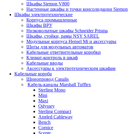
Шкафы Siemon V800
Настенные шкафы и точки консолидации Siemon
Шкафы электротехнические
Корпуса промышленные
Шкафы ВРУ
Низковольтные шкафы Schneider Prisma
Шкафы, стойки, рамы NSY SAREL
Модульные корпуса Hensel Mi и аксессуары
Щиты для модульных автоматов
Кабельные ответвительные коробки
Климат-контроль в шкаф
Кабельные вводы
Аксессуары к электротехническим шкафам
Кабельные короба
Шинопровод Canalis
Кабель-каналы Marshall Tufflex
Sterling Mono
Mini
Maxi
Odyssey
Sterling Compact
Angled Cableway
Bench
Cornice
Scepte