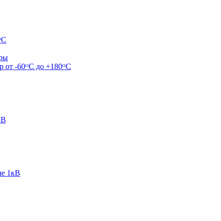
ᴼС
ары
р от -60ᴼC до +180ᴼС
кВ
ше 1кВ