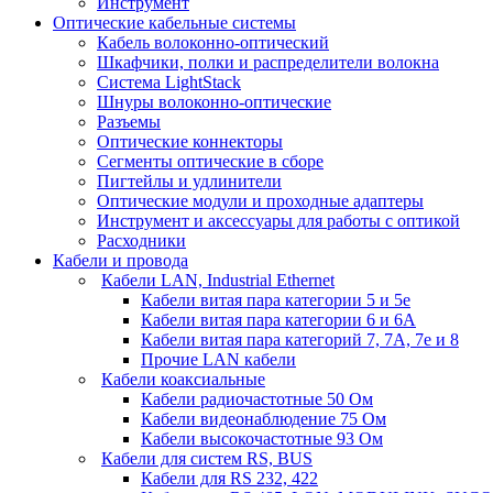
Инструмент
Оптические кабельные системы
Кабель волоконно-оптический
Шкафчики, полки и распределители волокна
Система LightStack
Шнуры волоконно-оптические
Разъемы
Оптические коннекторы
Сегменты оптические в сборе
Пигтейлы и удлинители
Оптические модули и проходные адаптеры
Инструмент и аксессуары для работы с оптикой
Расходники
Кабели и провода
Кабели LAN, Industrial Ethernet
Кабели витая пара категории 5 и 5е
Кабели витая пара категории 6 и 6A
Кабели витая пара категорий 7, 7А, 7е и 8
Прочие LAN кабели
Кабели коаксиальные
Кабели радиочастотные 50 Ом
Кабели видеонаблюдение 75 Ом
Кабели высокочастотные 93 Ом
Кабели для систем RS, BUS
Кабели для RS 232, 422