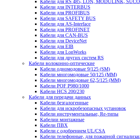
Кабели для RS 485, LON, MODULINK, SUCO
Кабели для INTERBUS
Кабели для PROFIBUS
Кабели для SAFETY BUS
Кабели для AS-Interface
Кабели для PROFINET
Кабели для CAN-BUS
Кабели для DeviceNet
Кабели для EIB
Кабели для LonWorks
Кабели для других систем RS
Кабели волоконно-оптические
Кабели одномодовые 9/125 (SM)
Кабели многомодовые 50/125 (ММ)
Кабели многомодовые 62,5/125 (ММ)
Кабели POF P980/1000
Кабели HCS 200/230
Кабели для передачи данных
Кабели безгалогенные
Кабели для искробезопасных установок
Кабели инструментальные, Re-типы
Кабелии монтажные
Кабели ПВХ
Кабели с одобрением UL/CSA
Кабели телефонные, для пожарной сигнализа