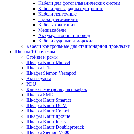
Кабели для фотогальванических систем
Кабели для зарядных устройств
Кабели ленточные
Провод заземления
Кабель зажигания
Медиакабели
Аккумуляторный провод
Кабели судовые и морские
Кабели контрольные для стационарной прокладки
Шкафы 19'' телеком
Стойки и рамы
Шкафы Knurr Miracel
Шкафы ITK
Шкафы Siemon Versapod
Аксессуары
PDU
Климат-контроль для шкафов
Шкафы SME
Шкафы Knurr Smaract
Шкафы Knurr DCM
Шкафы Knurr Conact
Шкафы Knurr прочие
Шкафы Knurr Incas
Шкафы Knurr Doubleprorack
Шкафы Siemon V600