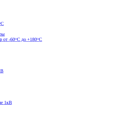
ᴼС
ары
р от -60ᴼC до +180ᴼС
кВ
ше 1кВ