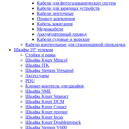
Кабели для фотогальванических систем
Кабели для зарядных устройств
Кабели ленточные
Провод заземления
Кабель зажигания
Медиакабели
Аккумуляторный провод
Кабели судовые и морские
Кабели контрольные для стационарной прокладки
Шкафы 19'' телеком
Стойки и рамы
Шкафы Knurr Miracel
Шкафы ITK
Шкафы Siemon Versapod
Аксессуары
PDU
Климат-контроль для шкафов
Шкафы SME
Шкафы Knurr Smaract
Шкафы Knurr DCM
Шкафы Knurr Conact
Шкафы Knurr прочие
Шкафы Knurr Incas
Шкафы Knurr Doubleprorack
Шкафы Siemon V600