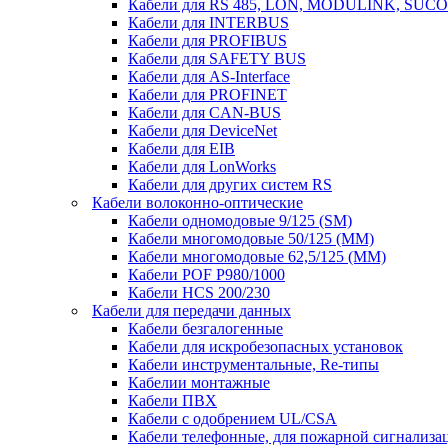
Кабели для RS 485, LON, MODULINK, SUCO
Кабели для INTERBUS
Кабели для PROFIBUS
Кабели для SAFETY BUS
Кабели для AS-Interface
Кабели для PROFINET
Кабели для CAN-BUS
Кабели для DeviceNet
Кабели для EIB
Кабели для LonWorks
Кабели для других систем RS
Кабели волоконно-оптические
Кабели одномодовые 9/125 (SM)
Кабели многомодовые 50/125 (ММ)
Кабели многомодовые 62,5/125 (ММ)
Кабели POF P980/1000
Кабели HCS 200/230
Кабели для передачи данных
Кабели безгалогенные
Кабели для искробезопасных установок
Кабели инструментальные, Re-типы
Кабелии монтажные
Кабели ПВХ
Кабели с одобрением UL/CSA
Кабели телефонные, для пожарной сигнализа