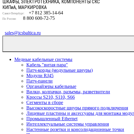
ШКАФЫ, ЭЛЕКТРОТЕХНИКА, КОМПОНЕНТЫ СКС
КИП
и
А, МАРКИРОВКА
+7 812 385-14-64
Санкт-Петербург:
8 800 600-72-75
По России:
sales@icsbaltica.ru
Медные кабельные системы
Кабель "витая пара"
Патч-корды (модульные шнуры)
Модули RJ45
Патч-панели
Органайзеры кабельные
Вилки, колпачки, разъемы, разветвители
Кроссы S210, S110, S66
Сегменты в сборе
Высокоскоростные шнуры прямого подключения
Лицевые пластины и аксессуары для монтажа моду
Промышленный Ethernet
Интеллектуальные системы управления
Настенные розетки и консолидационные точки