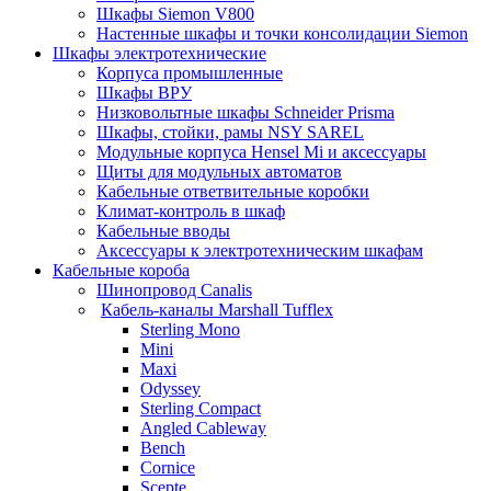
Шкафы Siemon V800
Настенные шкафы и точки консолидации Siemon
Шкафы электротехнические
Корпуса промышленные
Шкафы ВРУ
Низковольтные шкафы Schneider Prisma
Шкафы, стойки, рамы NSY SAREL
Модульные корпуса Hensel Mi и аксессуары
Щиты для модульных автоматов
Кабельные ответвительные коробки
Климат-контроль в шкаф
Кабельные вводы
Аксессуары к электротехническим шкафам
Кабельные короба
Шинопровод Canalis
Кабель-каналы Marshall Tufflex
Sterling Mono
Mini
Maxi
Odyssey
Sterling Compact
Angled Cableway
Bench
Cornice
Scepte