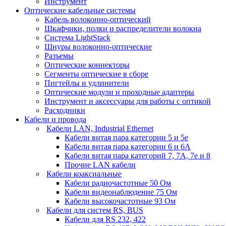
Инструмент
Оптические кабельные системы
Кабель волоконно-оптический
Шкафчики, полки и распределители волокна
Система LightStack
Шнуры волоконно-оптические
Разъемы
Оптические коннекторы
Сегменты оптические в сборе
Пигтейлы и удлинители
Оптические модули и проходные адаптеры
Инструмент и аксессуары для работы с оптикой
Расходники
Кабели и провода
Кабели LAN, Industrial Ethernet
Кабели витая пара категории 5 и 5е
Кабели витая пара категории 6 и 6A
Кабели витая пара категорий 7, 7А, 7е и 8
Прочие LAN кабели
Кабели коаксиальные
Кабели радиочастотные 50 Ом
Кабели видеонаблюдение 75 Ом
Кабели высокочастотные 93 Ом
Кабели для систем RS, BUS
Кабели для RS 232, 422