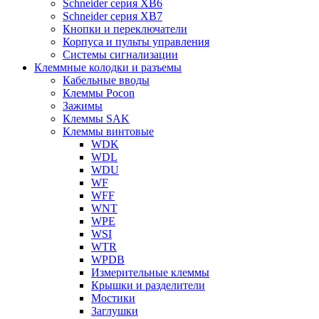
Schneider серия XB6
Schneider серия XB7
Кнопки и переключатели
Корпуса и пульты управления
Системы сигнализации
Клеммные колодки и разъемы
Кабельные вводы
Клеммы Pocon
Зажимы
Клеммы SAK
Клеммы винтовые
WDK
WDL
WDU
WF
WFF
WNT
WPE
WSI
WTR
WPDB
Измерительные клеммы
Крышки и разделители
Мостики
Заглушки