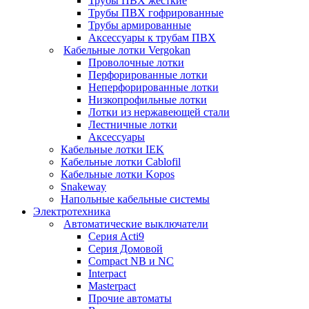
Трубы ПВХ жесткие
Трубы ПВХ гофрированные
Трубы армированные
Аксессуары к трубам ПВХ
Кабельные лотки Vergokan
Проволочные лотки
Перфорированные лотки
Неперфорированные лотки
Низкопрофильные лотки
Лотки из нержавеющей стали
Лестничные лотки
Аксессуары
Кабельные лотки IEK
Кабельные лотки Cablofil
Кабельные лотки Kopos
Snakeway
Напольные кабельные системы
Электротехника
Автоматические выключатели
Серия Acti9
Серия Домовой
Compact NB и NC
Interpact
Masterpact
Прочие автоматы