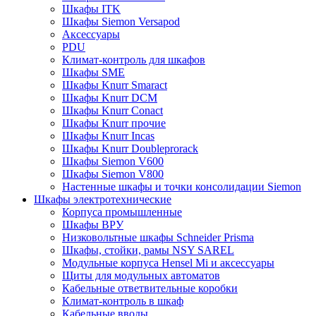
Шкафы ITK
Шкафы Siemon Versapod
Аксессуары
PDU
Климат-контроль для шкафов
Шкафы SME
Шкафы Knurr Smaract
Шкафы Knurr DCM
Шкафы Knurr Conact
Шкафы Knurr прочие
Шкафы Knurr Incas
Шкафы Knurr Doubleprorack
Шкафы Siemon V600
Шкафы Siemon V800
Настенные шкафы и точки консолидации Siemon
Шкафы электротехнические
Корпуса промышленные
Шкафы ВРУ
Низковольтные шкафы Schneider Prisma
Шкафы, стойки, рамы NSY SAREL
Модульные корпуса Hensel Mi и аксессуары
Щиты для модульных автоматов
Кабельные ответвительные коробки
Климат-контроль в шкаф
Кабельные вводы