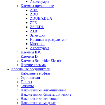
Аксессуары
Клеммы пружинные
ZDK
ZDU
ZDUB/ZDUA
ZPE
ZSI/ZDL
ZTR
Заглушки
Крышки и разделители
Мостики
Аксессуары
Клеммы IDC
Клеммы D
Клеммы Schneider Electric
Прочие клеммы
Кабельные соединители
Кабельные муфты
Удлинители
Гильзы
Зажимы
Наконечники алюминиевые
Наконечники биметаллические
Наконечники винтовые
Наконечники медные