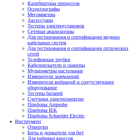
Калибраторы процессов
Осциллографы
Мегомметры
Аксессуары
Тестеры электроустановок
Сетевые анализаторы
Для тестирования и сертификации медных
кабельных систем
Для тестирования и сертификации оптических
сетей
Телефонные трубки
Кабелеискатели и сканеры
Мультиметры настольные
Измерители заземлений
Измерители вибраций и сопутствующее
оборудование
Тестеры батарей
Счетчики электроэнергии
Приборы Amprobe
Приборы IEK
Приборы Schneider Electric
Инструмент
Отвертки
Биты и держатели для бит
Для набивки кроссов