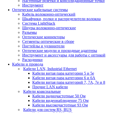
Настенные розетки и консолидационные точки
Инструмент
Оптические кабельные системы
Кабель волоконно-оптический
Шкафчики, полки и распределители волокна
Система LightStack
Шнуры волоконно-оптические
Разъемы
Оптические коннекторы
Сегменты оптические в сборе
Пигтейлы и удлинители
Оптические модули и проходные адаптеры
Инструмент и аксессуары для работы с оптикой
Расходники
Кабели и провода
Кабели LAN, Industrial Ethernet
Кабели витая пара категории 5 и 5е
Кабели витая пара категории 6 и 6A
Кабели витая пара категорий 7, 7А, 7е и 8
Прочие LAN кабели
Кабели коаксиальные
Кабели радиочастотные 50 Ом
Кабели видеонаблюдение 75 Ом
Кабели высокочастотные 93 Ом
Кабели для систем RS, BUS