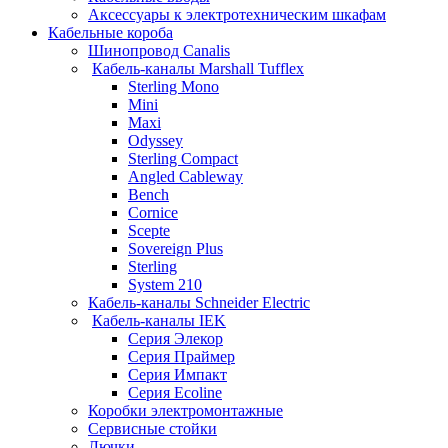
Аксессуары к электротехническим шкафам
Кабельные короба
Шинопровод Canalis
Кабель-каналы Marshall Tufflex
Sterling Mono
Mini
Maxi
Odyssey
Sterling Compact
Angled Cableway
Bench
Cornice
Scepte
Sovereign Plus
Sterling
System 210
Кабель-каналы Schneider Electric
Кабель-каналы IEK
Серия Элекор
Серия Праймер
Серия Импакт
Серия Ecoline
Коробки электромонтажные
Сервисные стойки
Лючки