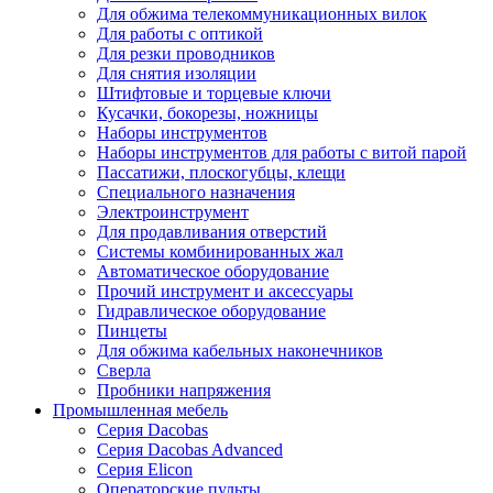
Для обжима телекоммуникационных вилок
Для работы с оптикой
Для резки проводников
Для снятия изоляции
Штифтовые и торцевые ключи
Кусачки, бокорезы, ножницы
Наборы инструментов
Наборы инструментов для работы с витой парой
Пассатижи, плоскогубцы, клещи
Специального назначения
Электроинструмент
Для продавливания отверстий
Системы комбинированных жал
Автоматическое оборудование
Прочий инструмент и аксессуары
Гидравлическое оборудование
Пинцеты
Для обжима кабельных наконечников
Сверла
Пробники напряжения
Промышленная мебель
Серия Dacobas
Серия Dacobas Advanced
Серия Elicon
Операторские пульты