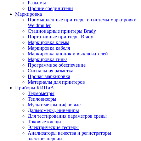
Разъемы
Прочие соединители
Маркировка
Промышленные принтеры и системы маркировки
Weidmuller
Стационарные принтеры Brady
Портативные принтеры Brady
Маркировка клемм
Маркировка кабеля
Маркировка кнопок и выключателей
Маркировка гильз
Программное обеспечение
Сигнальная разметка
Прочая маркировка
Материалы для принтеров
Приборы КИПиА
Термометры
Тепловизоры
Мультиметры цифровые
Дальномеры, нивелиры
Для тестирования параметров среды
Токовые клещи
Электрические тестеры
Анализаторы качества и регистраторы
электроэнергии