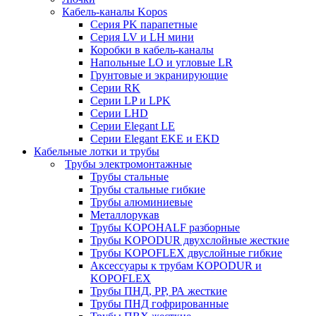
Кабель-каналы Kopos
Серия PK парапетные
Серия LV и LH мини
Коробки в кабель-каналы
Напольные LO и угловые LR
Грунтовые и экранирующие
Серии RK
Серии LP и LPK
Серии LHD
Серии Elegant LE
Серии Elegant EKE и EKD
Кабельные лотки и трубы
Трубы электромонтажные
Трубы стальные
Трубы стальные гибкие
Трубы алюминиевые
Металлорукав
Трубы KOPOHALF разборные
Трубы KOPODUR двухслойные жесткие
Трубы KOPOFLEX двуслойные гибкие
Аксессуары к трубам KOPODUR и
KOPOFLEX
Трубы ПНД, РР, РА жесткие
Трубы ПНД гофрированные