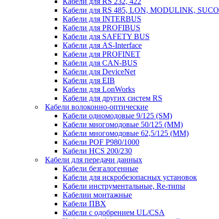
Кабели для RS 232, 422
Кабели для RS 485, LON, MODULINK, SUCO
Кабели для INTERBUS
Кабели для PROFIBUS
Кабели для SAFETY BUS
Кабели для AS-Interface
Кабели для PROFINET
Кабели для CAN-BUS
Кабели для DeviceNet
Кабели для EIB
Кабели для LonWorks
Кабели для других систем RS
Кабели волоконно-оптические
Кабели одномодовые 9/125 (SM)
Кабели многомодовые 50/125 (ММ)
Кабели многомодовые 62,5/125 (ММ)
Кабели POF P980/1000
Кабели HCS 200/230
Кабели для передачи данных
Кабели безгалогенные
Кабели для искробезопасных установок
Кабели инструментальные, Re-типы
Кабелии монтажные
Кабели ПВХ
Кабели с одобрением UL/CSA