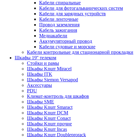
Кабели спиральные
Кабели для фотогальванических систем
Кабели для зарядных устройств
Кабели ленточные
Провод заземления
Кабель зажигания
Медиакабели
Аккумуляторный провод
Кабели судовые и морские
Кабели контрольные для стационарной прокладки
Шкафы 19'' телеком
Стойки и рамы
Шкафы Knurr Miracel
Шкафы ITK
Шкафы Siemon Versapod
Аксессуары
PDU
Климат-контроль для шкафов
Шкафы SME
Шкафы Knurr Smaract
Шкафы Knurr DCM
Шкафы Knurr Conact
Шкафы Knurr прочие
Шкафы Knurr Incas
Шкафы Knurr Doubleprorack