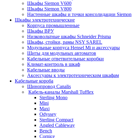
Шкафы Siemon V600
Шкафы Siemon V800
Настенные шкафы и точки консолидации Siemon
Шкафы электротехнические
Корпуса промышленные
Шкафы ВРУ
Низковольтные шкафы Schneider Prisma
Шкафы, стойки, рамы NSY SAREL
Модульные корпуса Hensel Mi и аксессуары
Щиты для модульных автоматов
Кабельные ответвительные коробки
Климат-контроль в шкаф
Кабельные вводы
Аксессуары к электротехническим шкафам
Кабельные короба
Шинопровод Canalis
Кабель-каналы Marshall Tufflex
Sterling Mono
Mini
Maxi
Odyssey
Sterling Compact
Angled Cableway
Bench
Cornice