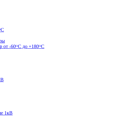
ᴼС
ары
р от -60ᴼC до +180ᴼС
кВ
ше 1кВ