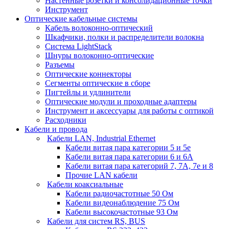
Настенные розетки и консолидационные точки
Инструмент
Оптические кабельные системы
Кабель волоконно-оптический
Шкафчики, полки и распределители волокна
Система LightStack
Шнуры волоконно-оптические
Разъемы
Оптические коннекторы
Сегменты оптические в сборе
Пигтейлы и удлинители
Оптические модули и проходные адаптеры
Инструмент и аксессуары для работы с оптикой
Расходники
Кабели и провода
Кабели LAN, Industrial Ethernet
Кабели витая пара категории 5 и 5е
Кабели витая пара категории 6 и 6A
Кабели витая пара категорий 7, 7А, 7е и 8
Прочие LAN кабели
Кабели коаксиальные
Кабели радиочастотные 50 Ом
Кабели видеонаблюдение 75 Ом
Кабели высокочастотные 93 Ом
Кабели для систем RS, BUS