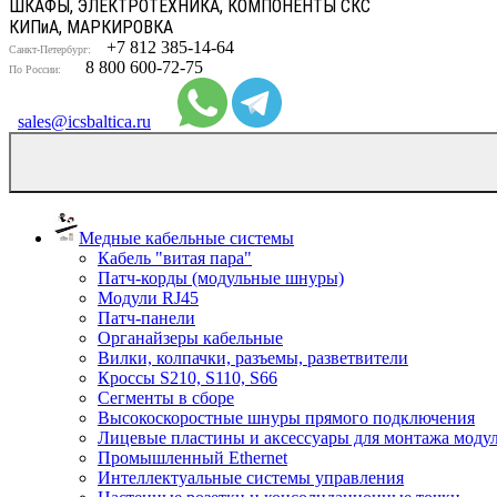
ШКАФЫ, ЭЛЕКТРОТЕХНИКА, КОМПОНЕНТЫ СКС
КИП
и
А, МАРКИРОВКА
+7 812 385-14-64
Санкт-Петербург:
8 800 600-72-75
По России:
sales@icsbaltica.ru
Медные кабельные системы
Кабель "витая пара"
Патч-корды (модульные шнуры)
Модули RJ45
Патч-панели
Органайзеры кабельные
Вилки, колпачки, разъемы, разветвители
Кроссы S210, S110, S66
Сегменты в сборе
Высокоскоростные шнуры прямого подключения
Лицевые пластины и аксессуары для монтажа моду
Промышленный Ethernet
Интеллектуальные системы управления