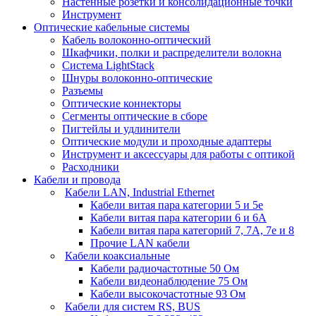
Настенные розетки и консолидационные точки
Инструмент
Оптические кабельные системы
Кабель волоконно-оптический
Шкафчики, полки и распределители волокна
Система LightStack
Шнуры волоконно-оптические
Разъемы
Оптические коннекторы
Сегменты оптические в сборе
Пигтейлы и удлинители
Оптические модули и проходные адаптеры
Инструмент и аксессуары для работы с оптикой
Расходники
Кабели и провода
Кабели LAN, Industrial Ethernet
Кабели витая пара категории 5 и 5е
Кабели витая пара категории 6 и 6A
Кабели витая пара категорий 7, 7А, 7е и 8
Прочие LAN кабели
Кабели коаксиальные
Кабели радиочастотные 50 Ом
Кабели видеонаблюдение 75 Ом
Кабели высокочастотные 93 Ом
Кабели для систем RS, BUS