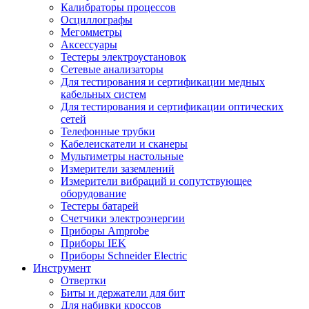
Калибраторы процессов
Осциллографы
Мегомметры
Аксессуары
Тестеры электроустановок
Сетевые анализаторы
Для тестирования и сертификации медных
кабельных систем
Для тестирования и сертификации оптических
сетей
Телефонные трубки
Кабелеискатели и сканеры
Мультиметры настольные
Измерители заземлений
Измерители вибраций и сопутствующее
оборудование
Тестеры батарей
Счетчики электроэнергии
Приборы Amprobe
Приборы IEK
Приборы Schneider Electric
Инструмент
Отвертки
Биты и держатели для бит
Для набивки кроссов