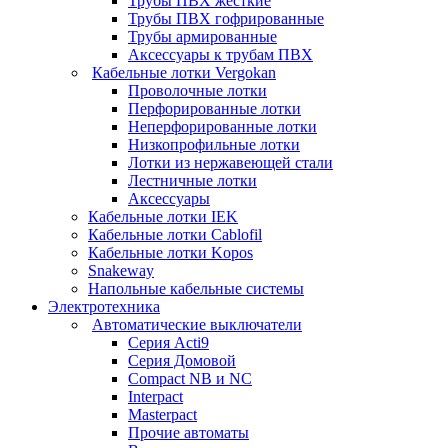
Трубы ПВХ жесткие
Трубы ПВХ гофрированные
Трубы армированные
Аксессуары к трубам ПВХ
Кабельные лотки Vergokan
Проволочные лотки
Перфорированные лотки
Неперфорированные лотки
Низкопрофильные лотки
Лотки из нержавеющей стали
Лестничные лотки
Аксессуары
Кабельные лотки IEK
Кабельные лотки Cablofil
Кабельные лотки Kopos
Snakeway
Напольные кабельные системы
Электротехника
Автоматические выключатели
Серия Acti9
Серия Домовой
Compact NB и NC
Interpact
Masterpact
Прочие автоматы