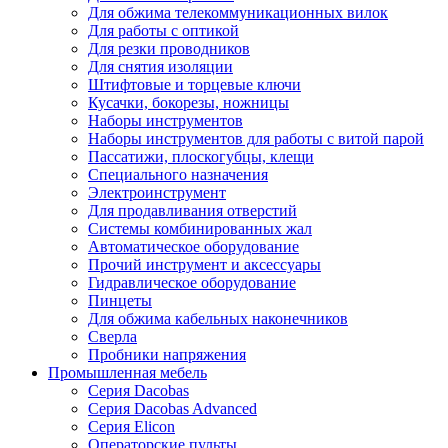
Для обжима телекоммуникационных вилок
Для работы с оптикой
Для резки проводников
Для снятия изоляции
Штифтовые и торцевые ключи
Кусачки, бокорезы, ножницы
Наборы инструментов
Наборы инструментов для работы с витой парой
Пассатижи, плоскогубцы, клещи
Специального назначения
Электроинструмент
Для продавливания отверстий
Системы комбинированных жал
Автоматическое оборудование
Прочий инструмент и аксессуары
Гидравлическое оборудование
Пинцеты
Для обжима кабельных наконечников
Сверла
Пробники напряжения
Промышленная мебель
Серия Dacobas
Серия Dacobas Advanced
Серия Elicon
Операторские пульты