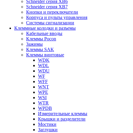
Schneider серия XB6
Schneider серия XB7
Кнопки и переключатели
Корпуса и пульты управления
Системы сигнализации
Клеммные колодки и разъемы
Кабельные вводы
Клеммы Pocon
Зажимы
Клеммы SAK
Клеммы винтовые
WDK
WDL
WDU
WF
WFF
WNT
WPE
WSI
WTR
WPDB
Измерительные клеммы
Крышки и разделители
Мостики
Заглушки