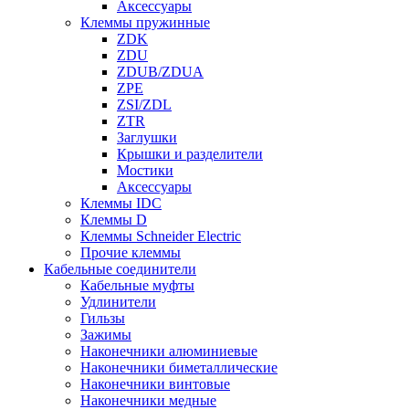
Аксессуары
Клеммы пружинные
ZDK
ZDU
ZDUB/ZDUA
ZPE
ZSI/ZDL
ZTR
Заглушки
Крышки и разделители
Мостики
Аксессуары
Клеммы IDC
Клеммы D
Клеммы Schneider Electric
Прочие клеммы
Кабельные соединители
Кабельные муфты
Удлинители
Гильзы
Зажимы
Наконечники алюминиевые
Наконечники биметаллические
Наконечники винтовые
Наконечники медные