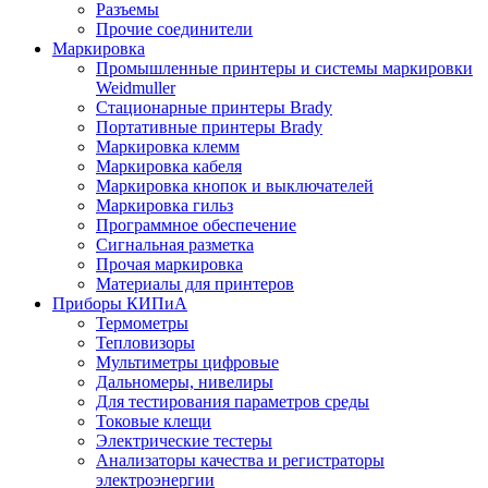
Разъемы
Прочие соединители
Маркировка
Промышленные принтеры и системы маркировки
Weidmuller
Стационарные принтеры Brady
Портативные принтеры Brady
Маркировка клемм
Маркировка кабеля
Маркировка кнопок и выключателей
Маркировка гильз
Программное обеспечение
Сигнальная разметка
Прочая маркировка
Материалы для принтеров
Приборы КИПиА
Термометры
Тепловизоры
Мультиметры цифровые
Дальномеры, нивелиры
Для тестирования параметров среды
Токовые клещи
Электрические тестеры
Анализаторы качества и регистраторы
электроэнергии