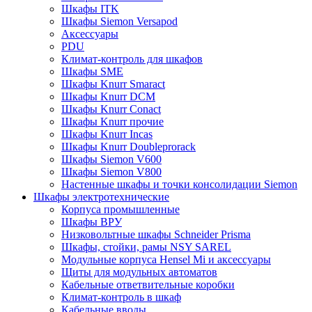
Шкафы ITK
Шкафы Siemon Versapod
Аксессуары
PDU
Климат-контроль для шкафов
Шкафы SME
Шкафы Knurr Smaract
Шкафы Knurr DCM
Шкафы Knurr Conact
Шкафы Knurr прочие
Шкафы Knurr Incas
Шкафы Knurr Doubleprorack
Шкафы Siemon V600
Шкафы Siemon V800
Настенные шкафы и точки консолидации Siemon
Шкафы электротехнические
Корпуса промышленные
Шкафы ВРУ
Низковольтные шкафы Schneider Prisma
Шкафы, стойки, рамы NSY SAREL
Модульные корпуса Hensel Mi и аксессуары
Щиты для модульных автоматов
Кабельные ответвительные коробки
Климат-контроль в шкаф
Кабельные вводы