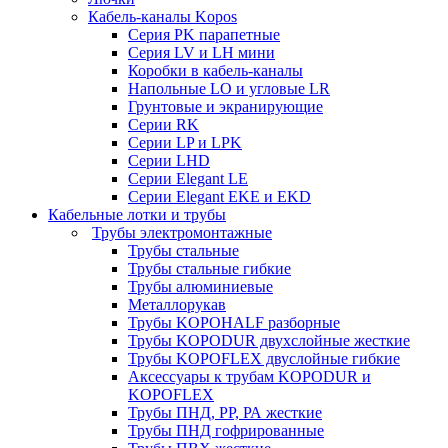
Кабель-каналы Kopos
Серия PK парапетные
Серия LV и LH мини
Коробки в кабель-каналы
Напольные LO и угловые LR
Грунтовые и экранирующие
Серии RK
Серии LP и LPK
Серии LHD
Серии Elegant LE
Серии Elegant EKE и EKD
Кабельные лотки и трубы
Трубы электромонтажные
Трубы стальные
Трубы стальные гибкие
Трубы алюминиевые
Металлорукав
Трубы KOPOHALF разборные
Трубы KOPODUR двухслойные жесткие
Трубы KOPOFLEX двуслойные гибкие
Аксессуары к трубам KOPODUR и
KOPOFLEX
Трубы ПНД, РР, РА жесткие
Трубы ПНД гофрированные