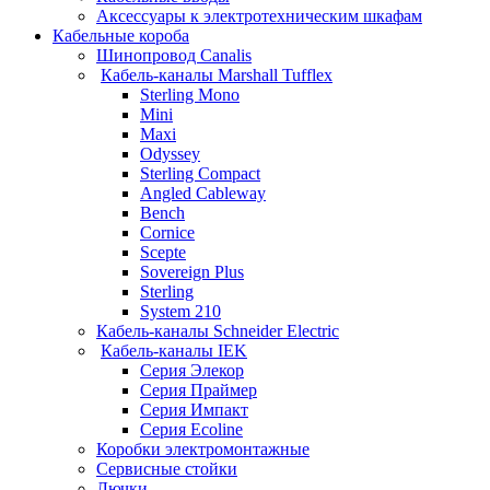
Аксессуары к электротехническим шкафам
Кабельные короба
Шинопровод Canalis
Кабель-каналы Marshall Tufflex
Sterling Mono
Mini
Maxi
Odyssey
Sterling Compact
Angled Cableway
Bench
Cornice
Scepte
Sovereign Plus
Sterling
System 210
Кабель-каналы Schneider Electric
Кабель-каналы IEK
Серия Элекор
Серия Праймер
Серия Импакт
Серия Ecoline
Коробки электромонтажные
Сервисные стойки
Лючки