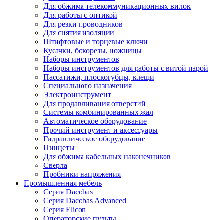
Для обжима телекоммуникационных вилок
Для работы с оптикой
Для резки проводников
Для снятия изоляции
Штифтовые и торцевые ключи
Кусачки, бокорезы, ножницы
Наборы инструментов
Наборы инструментов для работы с витой парой
Пассатижи, плоскогубцы, клещи
Специального назначения
Электроинструмент
Для продавливания отверстий
Системы комбинированных жал
Автоматическое оборудование
Прочий инструмент и аксессуары
Гидравлическое оборудование
Пинцеты
Для обжима кабельных наконечников
Сверла
Пробники напряжения
Промышленная мебель
Серия Dacobas
Серия Dacobas Advanced
Серия Elicon
Операторские пульты