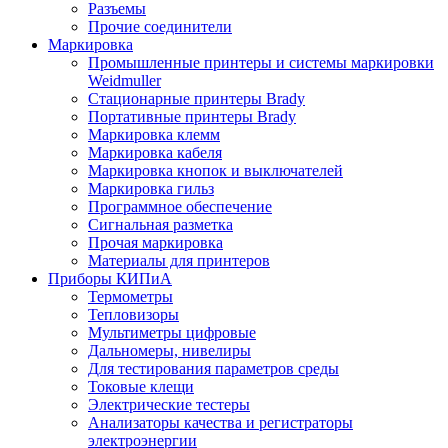
Разъемы
Прочие соединители
Маркировка
Промышленные принтеры и системы маркировки
Weidmuller
Стационарные принтеры Brady
Портативные принтеры Brady
Маркировка клемм
Маркировка кабеля
Маркировка кнопок и выключателей
Маркировка гильз
Программное обеспечение
Сигнальная разметка
Прочая маркировка
Материалы для принтеров
Приборы КИПиА
Термометры
Тепловизоры
Мультиметры цифровые
Дальномеры, нивелиры
Для тестирования параметров среды
Токовые клещи
Электрические тестеры
Анализаторы качества и регистраторы
электроэнергии