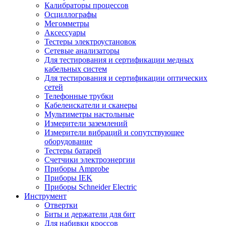
Калибраторы процессов
Осциллографы
Мегомметры
Аксессуары
Тестеры электроустановок
Сетевые анализаторы
Для тестирования и сертификации медных
кабельных систем
Для тестирования и сертификации оптических
сетей
Телефонные трубки
Кабелеискатели и сканеры
Мультиметры настольные
Измерители заземлений
Измерители вибраций и сопутствующее
оборудование
Тестеры батарей
Счетчики электроэнергии
Приборы Amprobe
Приборы IEK
Приборы Schneider Electric
Инструмент
Отвертки
Биты и держатели для бит
Для набивки кроссов