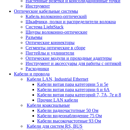
Настенные розетки и консолидационные точки
Инструмент
Оптические кабельные системы
Кабель волоконно-оптический
Шкафчики, полки и распределители волокна
Система LightStack
Шнуры волоконно-оптические
Разъемы
Оптические коннекторы
Сегменты оптические в сборе
Пигтейлы и удлинители
Оптические модули и проходные адаптеры
Инструмент и аксессуары для работы с оптикой
Расходники
Кабели и провода
Кабели LAN, Industrial Ethernet
Кабели витая пара категории 5 и 5е
Кабели витая пара категории 6 и 6A
Кабели витая пара категорий 7, 7А, 7е и 8
Прочие LAN кабели
Кабели коаксиальные
Кабели радиочастотные 50 Ом
Кабели видеонаблюдение 75 Ом
Кабели высокочастотные 93 Ом
Кабели для систем RS, BUS