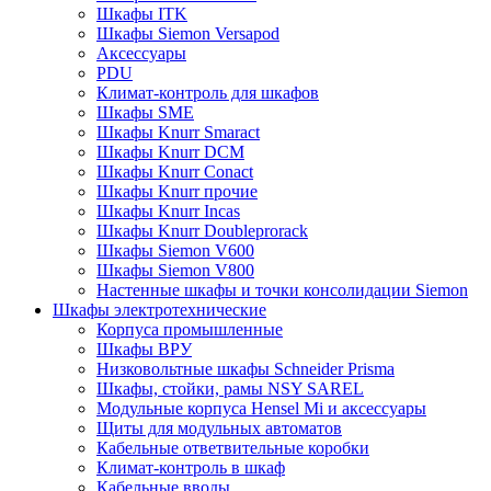
Шкафы ITK
Шкафы Siemon Versapod
Аксессуары
PDU
Климат-контроль для шкафов
Шкафы SME
Шкафы Knurr Smaract
Шкафы Knurr DCM
Шкафы Knurr Conact
Шкафы Knurr прочие
Шкафы Knurr Incas
Шкафы Knurr Doubleprorack
Шкафы Siemon V600
Шкафы Siemon V800
Настенные шкафы и точки консолидации Siemon
Шкафы электротехнические
Корпуса промышленные
Шкафы ВРУ
Низковольтные шкафы Schneider Prisma
Шкафы, стойки, рамы NSY SAREL
Модульные корпуса Hensel Mi и аксессуары
Щиты для модульных автоматов
Кабельные ответвительные коробки
Климат-контроль в шкаф
Кабельные вводы