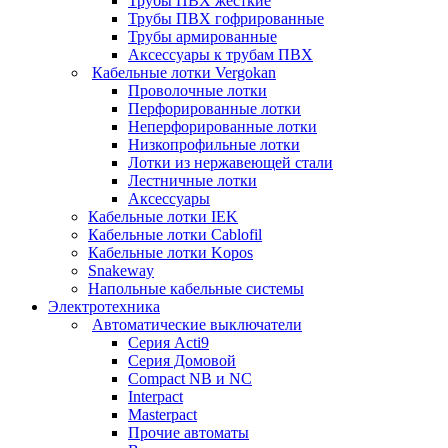
Трубы ПВХ жесткие
Трубы ПВХ гофрированные
Трубы армированные
Аксессуары к трубам ПВХ
Кабельные лотки Vergokan
Проволочные лотки
Перфорированные лотки
Неперфорированные лотки
Низкопрофильные лотки
Лотки из нержавеющей стали
Лестничные лотки
Аксессуары
Кабельные лотки IEK
Кабельные лотки Cablofil
Кабельные лотки Kopos
Snakeway
Напольные кабельные системы
Электротехника
Автоматические выключатели
Серия Acti9
Серия Домовой
Compact NB и NC
Interpact
Masterpact
Прочие автоматы