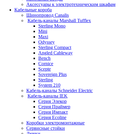
Аксессуары к электротехническим шкафам
Кабельные короба
Шинопровод Canalis
Кабель-каналы Marshall Tufflex
Sterling Mono
Mini
Maxi
Odyssey
Sterling Compact
Angled Cableway
Bench
Cornice
Scepte
Sovereign Plus
Sterling
System 210
Кабель-каналы Schneider Electric
Кабель-каналы IEK
Серия Элекор
Серия Праймер
Серия Импакт
Серия Ecoline
Коробки электромонтажные
Сервисные стойки
Лючки