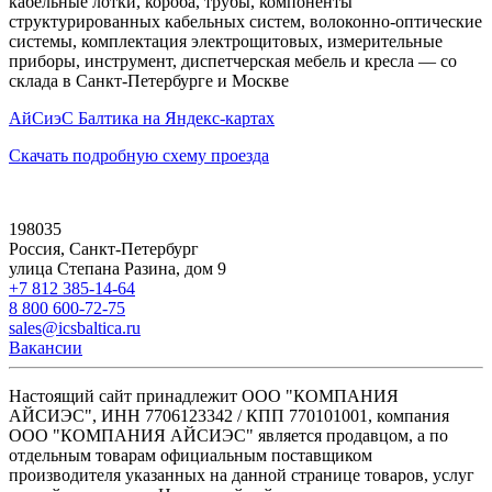
кабельные лотки, короба, трубы, компоненты
структурированных кабельных систем, волоконно-оптические
системы, комплектация электрощитовых, измерительные
приборы, инструмент, диспетчерская мебель и кресла — со
склада в Санкт-Петербурге и Москве
АйСиэС Балтика на Яндекс-картах
Скачать подробную схему проезда
198035
Россия, Санкт-Петербург
улица Степана Разина, дом 9
+7 812 385-14-64
8 800 600-72-75
sales@icsbaltica.ru
Вакансии
Настоящий сайт принадлежит ООО "КОМПАНИЯ
АЙСИЭС", ИНН 7706123342 / КПП 770101001, компания
ООО "КОМПАНИЯ АЙСИЭС" является продавцом, а по
отдельным товарам официальным поставщиком
производителя указанных на данной странице товаров, услуг