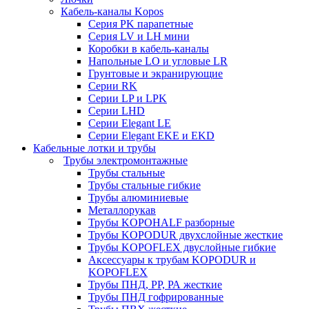
Кабель-каналы Kopos
Серия PK парапетные
Серия LV и LH мини
Коробки в кабель-каналы
Напольные LO и угловые LR
Грунтовые и экранирующие
Серии RK
Серии LP и LPK
Серии LHD
Серии Elegant LE
Серии Elegant EKE и EKD
Кабельные лотки и трубы
Трубы электромонтажные
Трубы стальные
Трубы стальные гибкие
Трубы алюминиевые
Металлорукав
Трубы KOPOHALF разборные
Трубы KOPODUR двухслойные жесткие
Трубы KOPOFLEX двуслойные гибкие
Аксессуары к трубам KOPODUR и
KOPOFLEX
Трубы ПНД, РР, РА жесткие
Трубы ПНД гофрированные