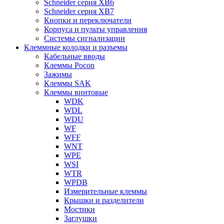
Schneider серия XB6
Schneider серия XB7
Кнопки и переключатели
Корпуса и пульты управления
Системы сигнализации
Клеммные колодки и разъемы
Кабельные вводы
Клеммы Pocon
Зажимы
Клеммы SAK
Клеммы винтовые
WDK
WDL
WDU
WF
WFF
WNT
WPE
WSI
WTR
WPDB
Измерительные клеммы
Крышки и разделители
Мостики
Заглушки