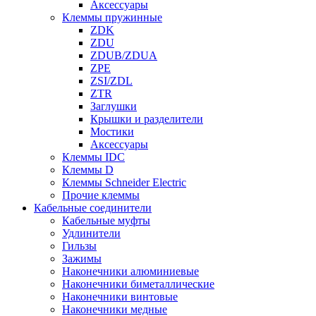
Аксессуары
Клеммы пружинные
ZDK
ZDU
ZDUB/ZDUA
ZPE
ZSI/ZDL
ZTR
Заглушки
Крышки и разделители
Мостики
Аксессуары
Клеммы IDC
Клеммы D
Клеммы Schneider Electric
Прочие клеммы
Кабельные соединители
Кабельные муфты
Удлинители
Гильзы
Зажимы
Наконечники алюминиевые
Наконечники биметаллические
Наконечники винтовые
Наконечники медные