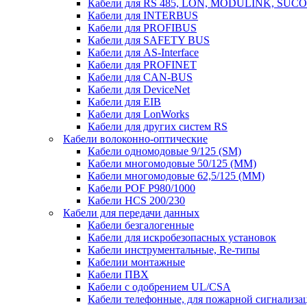
Кабели для RS 485, LON, MODULINK, SUCO
Кабели для INTERBUS
Кабели для PROFIBUS
Кабели для SAFETY BUS
Кабели для AS-Interface
Кабели для PROFINET
Кабели для CAN-BUS
Кабели для DeviceNet
Кабели для EIB
Кабели для LonWorks
Кабели для других систем RS
Кабели волоконно-оптические
Кабели одномодовые 9/125 (SM)
Кабели многомодовые 50/125 (ММ)
Кабели многомодовые 62,5/125 (ММ)
Кабели POF P980/1000
Кабели HCS 200/230
Кабели для передачи данных
Кабели безгалогенные
Кабели для искробезопасных установок
Кабели инструментальные, Re-типы
Кабелии монтажные
Кабели ПВХ
Кабели с одобрением UL/CSA
Кабели телефонные, для пожарной сигнализа