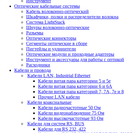
Инструмент
Оптические кабельные системы
Кабель волоконно-оптический
Шкафчики, полки и распределители волокна
Система LightStack
Шнуры волоконно-оптические
Разъемы
Оптические коннекторы
Сегменты оптические в сборе
Пигтейлы и удлинители
Оптические модули и проходные адаптеры
Инструмент и аксессуары для работы с оптикой
Расходники
Кабели и провода
Кабели LAN, Industrial Ethernet
Кабели витая пара категории 5 и 5е
Кабели витая пара категории 6 и 6A
Кабели витая пара категорий 7, 7А, 7е и 8
Прочие LAN кабели
Кабели коаксиальные
Кабели радиочастотные 50 Ом
Кабели видеонаблюдение 75 Ом
Кабели высокочастотные 93 Ом
Кабели для систем RS, BUS
Кабели для RS 232, 422