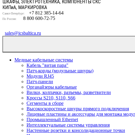
ШКАФЫ, ЭЛЕКТРОТЕХНИКА, КОМПОНЕНТЫ СКС
КИП
и
А, МАРКИРОВКА
+7 812 385-14-64
Санкт-Петербург:
8 800 600-72-75
По России:
sales@icsbaltica.ru
Медные кабельные системы
Кабель "витая пара"
Патч-корды (модульные шнуры)
Модули RJ45
Патч-панели
Органайзеры кабельные
Вилки, колпачки, разъемы, разветвители
Кроссы S210, S110, S66
Сегменты в сборе
Высокоскоростные шнуры прямого подключения
Лицевые пластины и аксессуары для монтажа моду
Промышленный Ethernet
Интеллектуальные системы управления
Настенные розетки и консолидационные точки