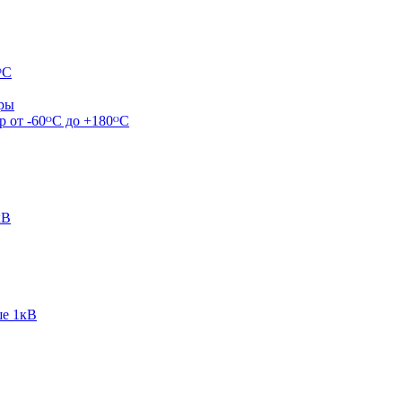
ᴼС
ары
р от -60ᴼC до +180ᴼС
кВ
ше 1кВ