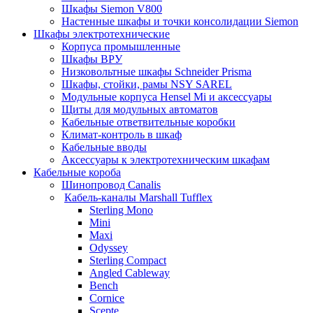
Шкафы Siemon V800
Настенные шкафы и точки консолидации Siemon
Шкафы электротехнические
Корпуса промышленные
Шкафы ВРУ
Низковольтные шкафы Schneider Prisma
Шкафы, стойки, рамы NSY SAREL
Модульные корпуса Hensel Mi и аксессуары
Щиты для модульных автоматов
Кабельные ответвительные коробки
Климат-контроль в шкаф
Кабельные вводы
Аксессуары к электротехническим шкафам
Кабельные короба
Шинопровод Canalis
Кабель-каналы Marshall Tufflex
Sterling Mono
Mini
Maxi
Odyssey
Sterling Compact
Angled Cableway
Bench
Cornice
Scepte