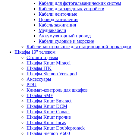
Кабели для фотогальванических систем
Кабели для зарядных устройств
Кабели ленточные
Провод заземления
Кабель зажигания
Медиакабели
Аккумуляторный провод
Кабели судовые и морские
Кабели контрольные для стационарной прокладки
Шкафы 19'' телеком
Стойки и рамы
Шкафы Knurr Miracel
Шкафы ITK
Шкафы Siemon Versapod
Аксессуары
PDU
Климат-контроль для шкафов
Шкафы SME
Шкафы Knurr Smaract
Шкафы Knurr DCM
Шкафы Knurr Conact
Шкафы Knurr прочие
Шкафы Knurr Incas
Шкафы Knurr Doubleprorack
Шкафы Siemon V600