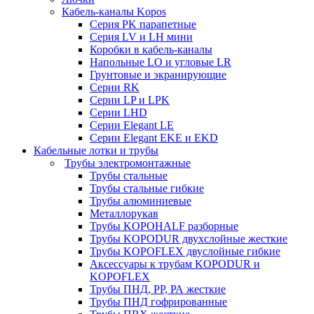
Кабель-каналы Kopos
Серия PK парапетные
Серия LV и LH мини
Коробки в кабель-каналы
Напольные LO и угловые LR
Грунтовые и экранирующие
Серии RK
Серии LP и LPK
Серии LHD
Серии Elegant LE
Серии Elegant EKE и EKD
Кабельные лотки и трубы
Трубы электромонтажные
Трубы стальные
Трубы стальные гибкие
Трубы алюминиевые
Металлорукав
Трубы KOPOHALF разборные
Трубы KOPODUR двухслойные жесткие
Трубы KOPOFLEX двуслойные гибкие
Аксессуары к трубам KOPODUR и
KOPOFLEX
Трубы ПНД, РР, РА жесткие
Трубы ПНД гофрированные