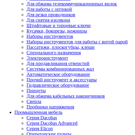
Для обжима телекоммуникационных вилок
Для работы с оптикой
Для резки проводников
Для снятия изоляции
Штифтовые и торцевые ключи
Кусачки, бокорезы, ножницы
Наборы инструментов
Наборы инструментов для работы с витой парой
Пассатижи, плоскогубцы, клещи
Специального назначения
Электроинструмент
Для продавливания отверстий
Системы комбинированных жал
Автоматическое оборудование
Прочий инструмент и аксессуары
Гидравлическое оборудование
Пинцеты
Для обжима кабельных наконечников
Сверла
Пробники напряжения
Промышленная мебель
Серия Dacobas
Серия Dacobas Advanced
Серия Elicon
Операторские пульты