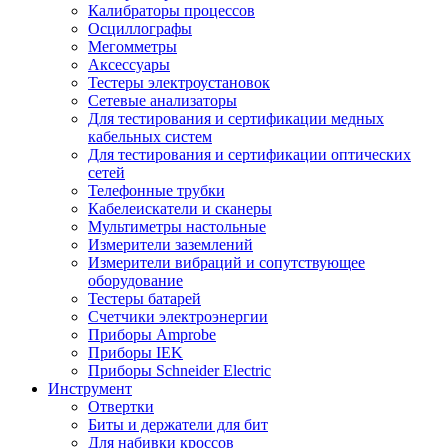
Калибраторы процессов
Осциллографы
Мегомметры
Аксессуары
Тестеры электроустановок
Сетевые анализаторы
Для тестирования и сертификации медных
кабельных систем
Для тестирования и сертификации оптических
сетей
Телефонные трубки
Кабелеискатели и сканеры
Мультиметры настольные
Измерители заземлений
Измерители вибраций и сопутствующее
оборудование
Тестеры батарей
Счетчики электроэнергии
Приборы Amprobe
Приборы IEK
Приборы Schneider Electric
Инструмент
Отвертки
Биты и держатели для бит
Для набивки кроссов