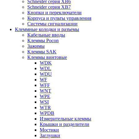
Schneider серия XB6
Schneider серия XB7
Кнопки и переключатели
Корпуса и пульты управления
Системы сигнализации
Клеммные колодки и разъемы
Кабельные вводы
Клеммы Pocon
Зажимы
Клеммы SAK
Клеммы винтовые
WDK
WDL
WDU
WF
WFF
WNT
WPE
WSI
WTR
WPDB
Измерительные клеммы
Крышки и разделители
Мостики
Заглушки