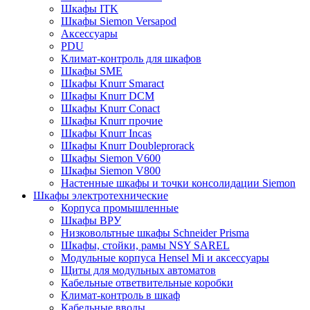
Шкафы ITK
Шкафы Siemon Versapod
Аксессуары
PDU
Климат-контроль для шкафов
Шкафы SME
Шкафы Knurr Smaract
Шкафы Knurr DCM
Шкафы Knurr Conact
Шкафы Knurr прочие
Шкафы Knurr Incas
Шкафы Knurr Doubleprorack
Шкафы Siemon V600
Шкафы Siemon V800
Настенные шкафы и точки консолидации Siemon
Шкафы электротехнические
Корпуса промышленные
Шкафы ВРУ
Низковольтные шкафы Schneider Prisma
Шкафы, стойки, рамы NSY SAREL
Модульные корпуса Hensel Mi и аксессуары
Щиты для модульных автоматов
Кабельные ответвительные коробки
Климат-контроль в шкаф
Кабельные вводы