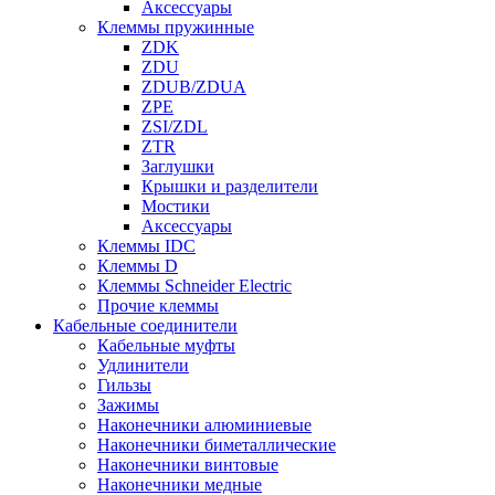
Аксессуары
Клеммы пружинные
ZDK
ZDU
ZDUB/ZDUA
ZPE
ZSI/ZDL
ZTR
Заглушки
Крышки и разделители
Мостики
Аксессуары
Клеммы IDC
Клеммы D
Клеммы Schneider Electric
Прочие клеммы
Кабельные соединители
Кабельные муфты
Удлинители
Гильзы
Зажимы
Наконечники алюминиевые
Наконечники биметаллические
Наконечники винтовые
Наконечники медные