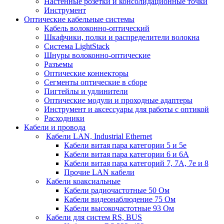
Настенные розетки и консолидационные точки
Инструмент
Оптические кабельные системы
Кабель волоконно-оптический
Шкафчики, полки и распределители волокна
Система LightStack
Шнуры волоконно-оптические
Разъемы
Оптические коннекторы
Сегменты оптические в сборе
Пигтейлы и удлинители
Оптические модули и проходные адаптеры
Инструмент и аксессуары для работы с оптикой
Расходники
Кабели и провода
Кабели LAN, Industrial Ethernet
Кабели витая пара категории 5 и 5е
Кабели витая пара категории 6 и 6A
Кабели витая пара категорий 7, 7А, 7е и 8
Прочие LAN кабели
Кабели коаксиальные
Кабели радиочастотные 50 Ом
Кабели видеонаблюдение 75 Ом
Кабели высокочастотные 93 Ом
Кабели для систем RS, BUS