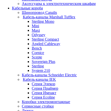
Аксессуары к электротехническим шкафам
Кабельные короба
Шинопровод Canalis
Кабель-каналы Marshall Tufflex
Sterling Mono
Mini
Maxi
Odyssey
Sterling Compact
Angled Cableway
Bench
Cornice
Scepte
Sovereign Plus
Sterling
System 210
Кабель-каналы Schneider Electric
Кабель-каналы IEK
Серия Элекор
Серия Праймер
Серия Импакт
Серия Ecoline
Коробки электромонтажные
Сервисные стойки
Лючки