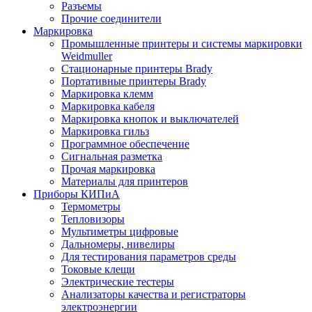
Разъемы
Прочие соединители
Маркировка
Промышленные принтеры и системы маркировки
Weidmuller
Стационарные принтеры Brady
Портативные принтеры Brady
Маркировка клемм
Маркировка кабеля
Маркировка кнопок и выключателей
Маркировка гильз
Программное обеспечение
Сигнальная разметка
Прочая маркировка
Материалы для принтеров
Приборы КИПиА
Термометры
Тепловизоры
Мультиметры цифровые
Дальномеры, нивелиры
Для тестирования параметров среды
Токовые клещи
Электрические тестеры
Анализаторы качества и регистраторы
электроэнергии