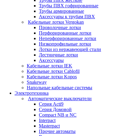
Трубы ПВХ жесткие
Трубы ПВХ гофрированные
Трубы армированные
Аксессуары к трубам ПВХ
Кабельные лотки Vergokan
Проволочные лотки
Перфорированные лотки
Неперфорированные лотки
Низкопрофильные лотки
Лотки из нержавеющей стали
Лестничные лотки
Аксессуары
Кабельные лотки IEK
Кабельные лотки Cablofil
Кабельные лотки Kopos
Snakeway
Напольные кабельные системы
Электротехника
Автоматические выключатели
Серия Acti9
Серия Домовой
Compact NB и NC
Interpact
Masterpact
Прочие автоматы