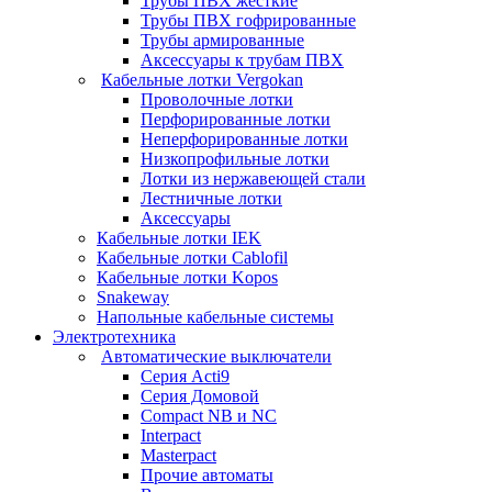
Трубы ПВХ жесткие
Трубы ПВХ гофрированные
Трубы армированные
Аксессуары к трубам ПВХ
Кабельные лотки Vergokan
Проволочные лотки
Перфорированные лотки
Неперфорированные лотки
Низкопрофильные лотки
Лотки из нержавеющей стали
Лестничные лотки
Аксессуары
Кабельные лотки IEK
Кабельные лотки Cablofil
Кабельные лотки Kopos
Snakeway
Напольные кабельные системы
Электротехника
Автоматические выключатели
Серия Acti9
Серия Домовой
Compact NB и NC
Interpact
Masterpact
Прочие автоматы