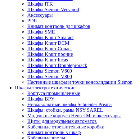
Шкафы ITK
Шкафы Siemon Versapod
Аксессуары
PDU
Климат-контроль для шкафов
Шкафы SME
Шкафы Knurr Smaract
Шкафы Knurr DCM
Шкафы Knurr Conact
Шкафы Knurr прочие
Шкафы Knurr Incas
Шкафы Knurr Doubleprorack
Шкафы Siemon V600
Шкафы Siemon V800
Настенные шкафы и точки консолидации Siemon
Шкафы электротехнические
Корпуса промышленные
Шкафы ВРУ
Низковольтные шкафы Schneider Prisma
Шкафы, стойки, рамы NSY SAREL
Модульные корпуса Hensel Mi и аксессуары
Щиты для модульных автоматов
Кабельные ответвительные коробки
Климат-контроль в шкаф
Кабельные вводы