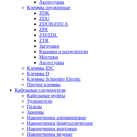
Аксессуары
Клеммы пружинные
ZDK
ZDU
ZDUB/ZDUA
ZPE
ZSI/ZDL
ZTR
Заглушки
Крышки и разделители
Мостики
Аксессуары
Клеммы IDC
Клеммы D
Клеммы Schneider Electric
Прочие клеммы
Кабельные соединители
Кабельные муфты
Удлинители
Гильзы
Зажимы
Наконечники алюминиевые
Наконечники биметаллические
Наконечники винтовые
Наконечники медные