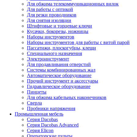
Для обжима телекоммуникационных вилок
Для работы с оптикой
Для резки проводников
Для снятия изоляции
Штифтовые и торцевые ключи
Кусачки, бокорезы, ножницы
Наборы инструментов
Наборы инструментов для работы с витой парой
Пассатижи, плоскогубцы, клещи
Специального назначения
Электроинструмент
Для продавливания отверстий
Системы комбинированных жал
Автоматическое оборудование
Прочий инструмент и аксессуары
Гидравлическое оборудование
Пинцеты
Для обжима кабельных наконечников
Сверла
Пробники напряжения
Промышленная мебель
Серия Dacobas
Серия Dacobas Advanced
Серия Elicon
Операторские пульты