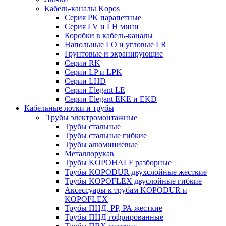
Кабель-каналы Kopos
Серия PK парапетные
Серия LV и LH мини
Коробки в кабель-каналы
Напольные LO и угловые LR
Грунтовые и экранирующие
Серии RK
Серии LP и LPK
Серии LHD
Серии Elegant LE
Серии Elegant EKE и EKD
Кабельные лотки и трубы
Трубы электромонтажные
Трубы стальные
Трубы стальные гибкие
Трубы алюминиевые
Металлорукав
Трубы KOPOHALF разборные
Трубы KOPODUR двухслойные жесткие
Трубы KOPOFLEX двуслойные гибкие
Аксессуары к трубам KOPODUR и
KOPOFLEX
Трубы ПНД, РР, РА жесткие
Трубы ПНД гофрированные