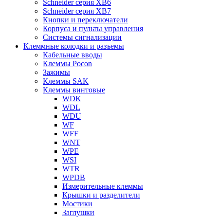
Schneider серия XB6
Schneider серия XB7
Кнопки и переключатели
Корпуса и пульты управления
Системы сигнализации
Клеммные колодки и разъемы
Кабельные вводы
Клеммы Pocon
Зажимы
Клеммы SAK
Клеммы винтовые
WDK
WDL
WDU
WF
WFF
WNT
WPE
WSI
WTR
WPDB
Измерительные клеммы
Крышки и разделители
Мостики
Заглушки