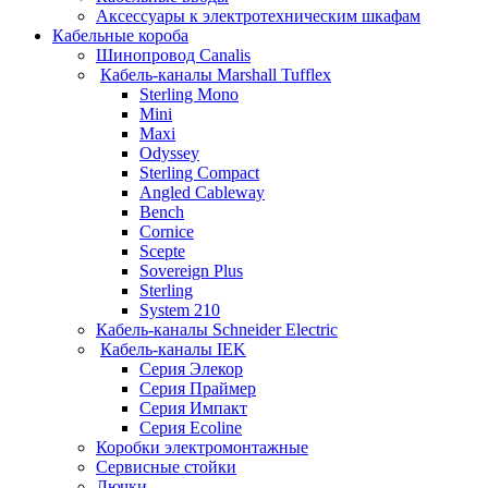
Аксессуары к электротехническим шкафам
Кабельные короба
Шинопровод Canalis
Кабель-каналы Marshall Tufflex
Sterling Mono
Mini
Maxi
Odyssey
Sterling Compact
Angled Cableway
Bench
Cornice
Scepte
Sovereign Plus
Sterling
System 210
Кабель-каналы Schneider Electric
Кабель-каналы IEK
Серия Элекор
Серия Праймер
Серия Импакт
Серия Ecoline
Коробки электромонтажные
Сервисные стойки
Лючки