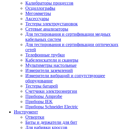
Калибраторы процессов
Осциллографы
Мегомметры
Аксессуары
Тестеры электроустановок
Сетевые анализаторы
Для тестирования и сертификации медных
кабельных систем
Для тестирования и сертификации оптических
сетей
Телефонные трубки
Кабелеискатели и сканеры
Мультиметры настольные
Измерители заземлений
Измерители вибраций и сопутствующее
оборудование
Тестеры батарей
Счетчики электроэнергии
Приборы Amprobe
Приборы IEK
Приборы Schneider Electric
Инструмент
Отвертки
Биты и держатели для бит
Для набивки кроссов