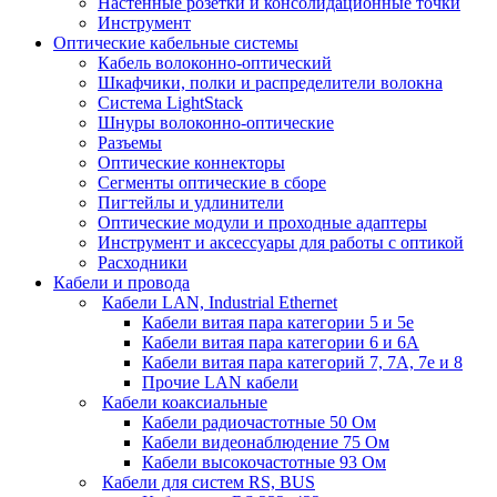
Настенные розетки и консолидационные точки
Инструмент
Оптические кабельные системы
Кабель волоконно-оптический
Шкафчики, полки и распределители волокна
Система LightStack
Шнуры волоконно-оптические
Разъемы
Оптические коннекторы
Сегменты оптические в сборе
Пигтейлы и удлинители
Оптические модули и проходные адаптеры
Инструмент и аксессуары для работы с оптикой
Расходники
Кабели и провода
Кабели LAN, Industrial Ethernet
Кабели витая пара категории 5 и 5е
Кабели витая пара категории 6 и 6A
Кабели витая пара категорий 7, 7А, 7е и 8
Прочие LAN кабели
Кабели коаксиальные
Кабели радиочастотные 50 Ом
Кабели видеонаблюдение 75 Ом
Кабели высокочастотные 93 Ом
Кабели для систем RS, BUS