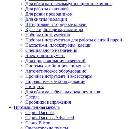
Для обжима телекоммуникационных вилок
Для работы с оптикой
Для резки проводников
Для снятия изоляции
Штифтовые и торцевые ключи
Кусачки, бокорезы, ножницы
Наборы инструментов
Наборы инструментов для работы с витой парой
Пассатижи, плоскогубцы, клещи
Специального назначения
Электроинструмент
Для продавливания отверстий
Системы комбинированных жал
Автоматическое оборудование
Прочий инструмент и аксессуары
Гидравлическое оборудование
Пинцеты
Для обжима кабельных наконечников
Сверла
Пробники напряжения
Промышленная мебель
Серия Dacobas
Серия Dacobas Advanced
Серия Elicon
Операторские пульты