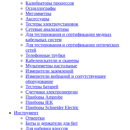
Калибраторы процессов
Осциллографы
Мегомметры
Аксессуары
Тестеры электроустановок
Сетевые анализаторы
Для тестирования и сертификации медных
кабельных систем
Для тестирования и сертификации оптических
сетей
Телефонные трубки
Кабелеискатели и сканеры
Мультиметры настольные
Измерители заземлений
Измерители вибраций и сопутствующее
оборудование
Тестеры батарей
Счетчики электроэнергии
Приборы Amprobe
Приборы IEK
Приборы Schneider Electric
Инструмент
Отвертки
Биты и держатели для бит
Для набивки кроссов