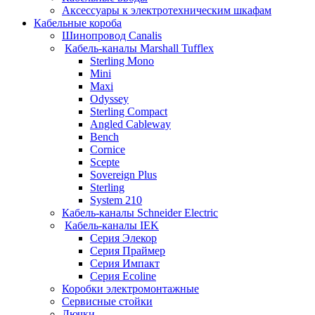
Аксессуары к электротехническим шкафам
Кабельные короба
Шинопровод Canalis
Кабель-каналы Marshall Tufflex
Sterling Mono
Mini
Maxi
Odyssey
Sterling Compact
Angled Cableway
Bench
Cornice
Scepte
Sovereign Plus
Sterling
System 210
Кабель-каналы Schneider Electric
Кабель-каналы IEK
Серия Элекор
Серия Праймер
Серия Импакт
Серия Ecoline
Коробки электромонтажные
Сервисные стойки
Лючки