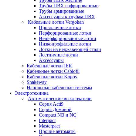
Трубы ПВХ жесткие
Трубы ПВХ гофрированные
Трубы армированные
Аксессуары к трубам ПВХ
Кабельные лотки Vergokan
Проволочные лотки
Перфорированные лотки
Неперфорированные лотки
Низкопрофильные лотки
Лотки из нержавеющей стали
Лестничные лотки
Аксессуары
Кабельные лотки IEK
Кабельные лотки Cablofil
Кабельные лотки Kopos
Snakeway
Напольные кабельные системы
Электротехника
Автоматические выключатели
Серия Acti9
Серия Домовой
Compact NB и NC
Interpact
Masterpact
Прочие автоматы