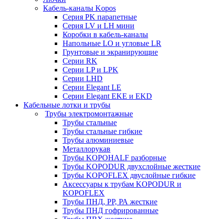
Кабель-каналы Kopos
Серия PK парапетные
Серия LV и LH мини
Коробки в кабель-каналы
Напольные LO и угловые LR
Грунтовые и экранирующие
Серии RK
Серии LP и LPK
Серии LHD
Серии Elegant LE
Серии Elegant EKE и EKD
Кабельные лотки и трубы
Трубы электромонтажные
Трубы стальные
Трубы стальные гибкие
Трубы алюминиевые
Металлорукав
Трубы KOPOHALF разборные
Трубы KOPODUR двухслойные жесткие
Трубы KOPOFLEX двуслойные гибкие
Аксессуары к трубам KOPODUR и
KOPOFLEX
Трубы ПНД, РР, РА жесткие
Трубы ПНД гофрированные