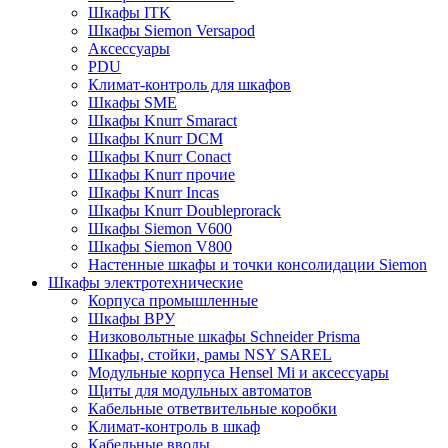
Шкафы ITK
Шкафы Siemon Versapod
Аксессуары
PDU
Климат-контроль для шкафов
Шкафы SME
Шкафы Knurr Smaract
Шкафы Knurr DCM
Шкафы Knurr Conact
Шкафы Knurr прочие
Шкафы Knurr Incas
Шкафы Knurr Doubleprorack
Шкафы Siemon V600
Шкафы Siemon V800
Настенные шкафы и точки консолидации Siemon
Шкафы электротехнические
Корпуса промышленные
Шкафы ВРУ
Низковольтные шкафы Schneider Prisma
Шкафы, стойки, рамы NSY SAREL
Модульные корпуса Hensel Mi и аксессуары
Щиты для модульных автоматов
Кабельные ответвительные коробки
Климат-контроль в шкаф
Кабельные вводы