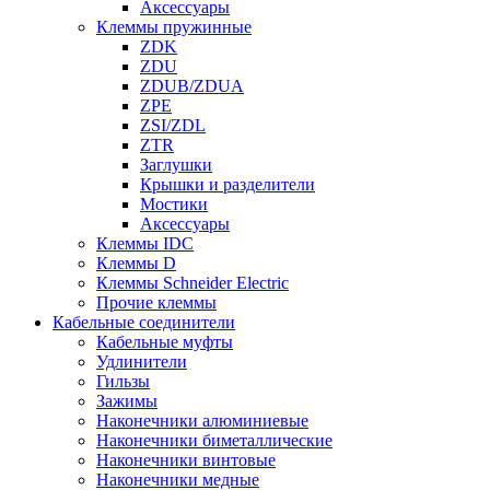
Аксессуары
Клеммы пружинные
ZDK
ZDU
ZDUB/ZDUA
ZPE
ZSI/ZDL
ZTR
Заглушки
Крышки и разделители
Мостики
Аксессуары
Клеммы IDC
Клеммы D
Клеммы Schneider Electric
Прочие клеммы
Кабельные соединители
Кабельные муфты
Удлинители
Гильзы
Зажимы
Наконечники алюминиевые
Наконечники биметаллические
Наконечники винтовые
Наконечники медные