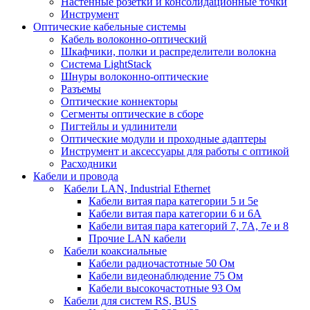
Настенные розетки и консолидационные точки
Инструмент
Оптические кабельные системы
Кабель волоконно-оптический
Шкафчики, полки и распределители волокна
Система LightStack
Шнуры волоконно-оптические
Разъемы
Оптические коннекторы
Сегменты оптические в сборе
Пигтейлы и удлинители
Оптические модули и проходные адаптеры
Инструмент и аксессуары для работы с оптикой
Расходники
Кабели и провода
Кабели LAN, Industrial Ethernet
Кабели витая пара категории 5 и 5е
Кабели витая пара категории 6 и 6A
Кабели витая пара категорий 7, 7А, 7е и 8
Прочие LAN кабели
Кабели коаксиальные
Кабели радиочастотные 50 Ом
Кабели видеонаблюдение 75 Ом
Кабели высокочастотные 93 Ом
Кабели для систем RS, BUS