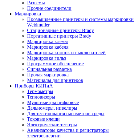
Разъемы
Прочие соединители
Маркировка
Промышленные принтеры и системы маркировки
Weidmuller
Стационарные принтеры Brady
Портативные принтеры Brady
Маркировка клемм
Маркировка кабеля
Маркировка кнопок и выключателей
Маркировка гильз
Программное обеспечение
Сигнальная разметка
Прочая маркировка
Материалы для принтеров
Приборы КИПиА
Термометры
Тепловизоры
Мультиметры цифровые
Дальномеры, нивелиры
Для тестирования параметров среды
Токовые клещи
Электрические тестеры
Анализаторы качества и регистраторы
электроэнергии