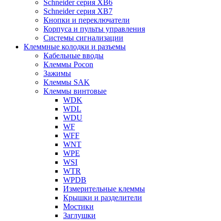
Schneider серия XB6
Schneider серия XB7
Кнопки и переключатели
Корпуса и пульты управления
Системы сигнализации
Клеммные колодки и разъемы
Кабельные вводы
Клеммы Pocon
Зажимы
Клеммы SAK
Клеммы винтовые
WDK
WDL
WDU
WF
WFF
WNT
WPE
WSI
WTR
WPDB
Измерительные клеммы
Крышки и разделители
Мостики
Заглушки