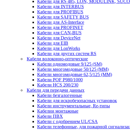
Кабели для RS 485, LON, MODULINK, SUCO
Кабели для INTERBUS
Кабели для PROFIBUS
Кабели для SAFETY BUS
Кабели для AS-Interface
Кабели для PROFINET
Кабели для CAN-BUS
Кабели для DeviceNet
Кабели для EIB
Кабели для LonWorks
Кабели для других систем RS
Кабели волоконно-оптические
Кабели одномодовые 9/125 (SM)
Кабели многомодовые 50/125 (ММ)
Кабели многомодовые 62,5/125 (ММ)
Кабели POF P980/1000
Кабели HCS 200/230
Кабели для передачи данных
Кабели безгалогенные
Кабели для искробезопасных установок
Кабели инструментальные, Re-типы
Кабелии монтажные
Кабели ПВХ
Кабели с одобрением UL/CSA
Кабели телефонные, для пожарной сигнализа