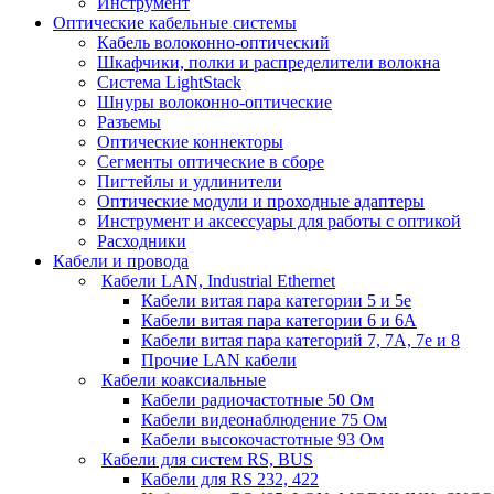
Инструмент
Оптические кабельные системы
Кабель волоконно-оптический
Шкафчики, полки и распределители волокна
Система LightStack
Шнуры волоконно-оптические
Разъемы
Оптические коннекторы
Сегменты оптические в сборе
Пигтейлы и удлинители
Оптические модули и проходные адаптеры
Инструмент и аксессуары для работы с оптикой
Расходники
Кабели и провода
Кабели LAN, Industrial Ethernet
Кабели витая пара категории 5 и 5е
Кабели витая пара категории 6 и 6A
Кабели витая пара категорий 7, 7А, 7е и 8
Прочие LAN кабели
Кабели коаксиальные
Кабели радиочастотные 50 Ом
Кабели видеонаблюдение 75 Ом
Кабели высокочастотные 93 Ом
Кабели для систем RS, BUS
Кабели для RS 232, 422