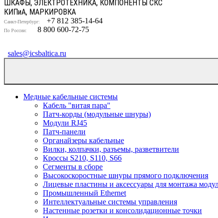
ШКАФЫ, ЭЛЕКТРОТЕХНИКА, КОМПОНЕНТЫ СКС
КИП
и
А, МАРКИРОВКА
+7 812 385-14-64
Санкт-Петербург:
8 800 600-72-75
По России:
sales@icsbaltica.ru
Медные кабельные системы
Кабель "витая пара"
Патч-корды (модульные шнуры)
Модули RJ45
Патч-панели
Органайзеры кабельные
Вилки, колпачки, разъемы, разветвители
Кроссы S210, S110, S66
Сегменты в сборе
Высокоскоростные шнуры прямого подключения
Лицевые пластины и аксессуары для монтажа моду
Промышленный Ethernet
Интеллектуальные системы управления
Настенные розетки и консолидационные точки