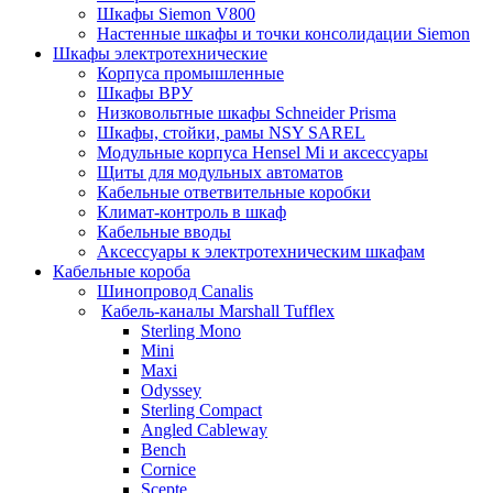
Шкафы Siemon V800
Настенные шкафы и точки консолидации Siemon
Шкафы электротехнические
Корпуса промышленные
Шкафы ВРУ
Низковольтные шкафы Schneider Prisma
Шкафы, стойки, рамы NSY SAREL
Модульные корпуса Hensel Mi и аксессуары
Щиты для модульных автоматов
Кабельные ответвительные коробки
Климат-контроль в шкаф
Кабельные вводы
Аксессуары к электротехническим шкафам
Кабельные короба
Шинопровод Canalis
Кабель-каналы Marshall Tufflex
Sterling Mono
Mini
Maxi
Odyssey
Sterling Compact
Angled Cableway
Bench
Cornice
Scepte