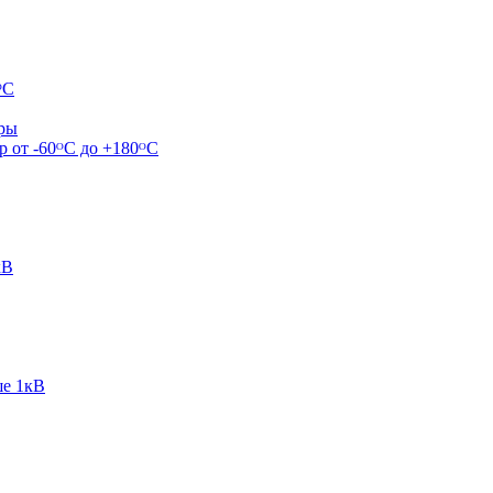
ᴼС
ары
р от -60ᴼC до +180ᴼС
кВ
ше 1кВ