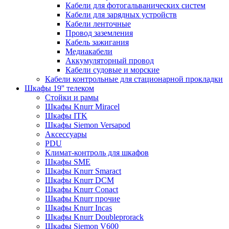
Кабели для фотогальванических систем
Кабели для зарядных устройств
Кабели ленточные
Провод заземления
Кабель зажигания
Медиакабели
Аккумуляторный провод
Кабели судовые и морские
Кабели контрольные для стационарной прокладки
Шкафы 19'' телеком
Стойки и рамы
Шкафы Knurr Miracel
Шкафы ITK
Шкафы Siemon Versapod
Аксессуары
PDU
Климат-контроль для шкафов
Шкафы SME
Шкафы Knurr Smaract
Шкафы Knurr DCM
Шкафы Knurr Conact
Шкафы Knurr прочие
Шкафы Knurr Incas
Шкафы Knurr Doubleprorack
Шкафы Siemon V600