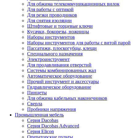
Для обжима телекоммуникационных вилок
Для работы с оптикой
Для резки проводников
Для снятия изоляции
Штифтовые и торцевые ключи
Кусачки, бокорезы, ножницы
Наборы инструментов
Наборы инструментов для работы с витой парой
Пассатижи, плоскогубцы, клещи
Специального назначения
Электроинструмент
Для продавливания отверстий
Системы комбинированных жал
Автоматическое оборудование
Прочий инструмент и аксессуары
Гидравлическое оборудование
Пинцеты
Для обжима кабельных наконечников
Сверла
Пробники напряжения
Промышленная мебель
Серия Dacobas
Серия Dacobas Advanced
Серия Elicon
Операторские пульты