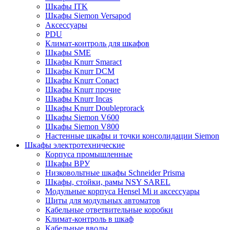
Шкафы ITK
Шкафы Siemon Versapod
Аксессуары
PDU
Климат-контроль для шкафов
Шкафы SME
Шкафы Knurr Smaract
Шкафы Knurr DCM
Шкафы Knurr Conact
Шкафы Knurr прочие
Шкафы Knurr Incas
Шкафы Knurr Doubleprorack
Шкафы Siemon V600
Шкафы Siemon V800
Настенные шкафы и точки консолидации Siemon
Шкафы электротехнические
Корпуса промышленные
Шкафы ВРУ
Низковольтные шкафы Schneider Prisma
Шкафы, стойки, рамы NSY SAREL
Модульные корпуса Hensel Mi и аксессуары
Щиты для модульных автоматов
Кабельные ответвительные коробки
Климат-контроль в шкаф
Кабельные вводы