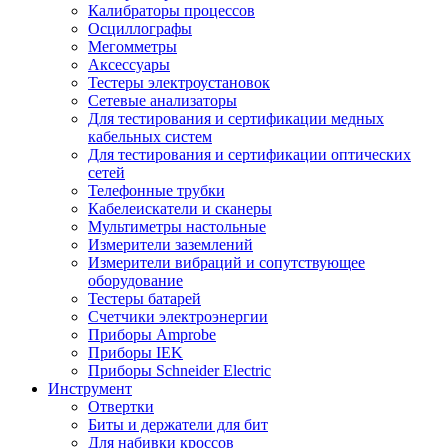
Калибраторы процессов
Осциллографы
Мегомметры
Аксессуары
Тестеры электроустановок
Сетевые анализаторы
Для тестирования и сертификации медных
кабельных систем
Для тестирования и сертификации оптических
сетей
Телефонные трубки
Кабелеискатели и сканеры
Мультиметры настольные
Измерители заземлений
Измерители вибраций и сопутствующее
оборудование
Тестеры батарей
Счетчики электроэнергии
Приборы Amprobe
Приборы IEK
Приборы Schneider Electric
Инструмент
Отвертки
Биты и держатели для бит
Для набивки кроссов