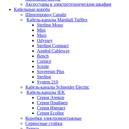
Аксессуары к электротехническим шкафам
Кабельные короба
Шинопровод Canalis
Кабель-каналы Marshall Tufflex
Sterling Mono
Mini
Maxi
Odyssey
Sterling Compact
Angled Cableway
Bench
Cornice
Scepte
Sovereign Plus
Sterling
System 210
Кабель-каналы Schneider Electric
Кабель-каналы IEK
Серия Элекор
Серия Праймер
Серия Импакт
Серия Ecoline
Коробки электромонтажные
Сервисные стойки
Лючки