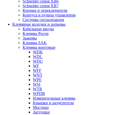
Schneider серия XB6
Schneider серия XB7
Кнопки и переключатели
Корпуса и пульты управления
Системы сигнализации
Клеммные колодки и разъемы
Кабельные вводы
Клеммы Pocon
Зажимы
Клеммы SAK
Клеммы винтовые
WDK
WDL
WDU
WF
WFF
WNT
WPE
WSI
WTR
WPDB
Измерительные клеммы
Крышки и разделители
Мостики
Заглушки