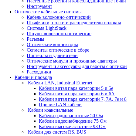
Настенные розетки и консолидационные точки
Инструмент
Оптические кабельные системы
Кабель волоконно-оптический
Шкафчики, полки и распределители волокна
Система LightStack
Шнуры волоконно-оптические
Разъемы
Оптические коннекторы
Сегменты оптические в сборе
Пигтейлы и удлинители
Оптические модули и проходные адаптеры
Инструмент и аксессуары для работы с оптикой
Расходники
Кабели и провода
Кабели LAN, Industrial Ethernet
Кабели витая пара категории 5 и 5е
Кабели витая пара категории 6 и 6A
Кабели витая пара категорий 7, 7А, 7е и 8
Прочие LAN кабели
Кабели коаксиальные
Кабели радиочастотные 50 Ом
Кабели видеонаблюдение 75 Ом
Кабели высокочастотные 93 Ом
Кабели для систем RS, BUS