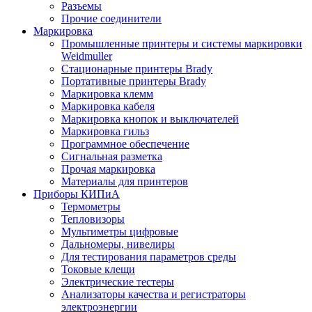
Разъемы
Прочие соединители
Маркировка
Промышленные принтеры и системы маркировки
Weidmuller
Стационарные принтеры Brady
Портативные принтеры Brady
Маркировка клемм
Маркировка кабеля
Маркировка кнопок и выключателей
Маркировка гильз
Программное обеспечение
Сигнальная разметка
Прочая маркировка
Материалы для принтеров
Приборы КИПиА
Термометры
Тепловизоры
Мультиметры цифровые
Дальномеры, нивелиры
Для тестирования параметров среды
Токовые клещи
Электрические тестеры
Анализаторы качества и регистраторы
электроэнергии