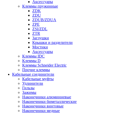
Аксессуары
Клеммы пружинные
ZDK
ZDU
ZDUB/ZDUA
ZPE
ZSI/ZDL
ZTR
Заглушки
Крышки и разделители
Мостики
Аксессуары
Клеммы IDC
Клеммы D
Клеммы Schneider Electric
Прочие клеммы
Кабельные соединители
Кабельные муфты
Удлинители
Гильзы
Зажимы
Наконечники алюминиевые
Наконечники биметаллические
Наконечники винтовые
Наконечники медные