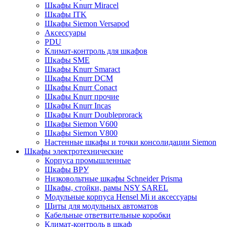
Шкафы Knurr Miracel
Шкафы ITK
Шкафы Siemon Versapod
Аксессуары
PDU
Климат-контроль для шкафов
Шкафы SME
Шкафы Knurr Smaract
Шкафы Knurr DCM
Шкафы Knurr Conact
Шкафы Knurr прочие
Шкафы Knurr Incas
Шкафы Knurr Doubleprorack
Шкафы Siemon V600
Шкафы Siemon V800
Настенные шкафы и точки консолидации Siemon
Шкафы электротехнические
Корпуса промышленные
Шкафы ВРУ
Низковольтные шкафы Schneider Prisma
Шкафы, стойки, рамы NSY SAREL
Модульные корпуса Hensel Mi и аксессуары
Щиты для модульных автоматов
Кабельные ответвительные коробки
Климат-контроль в шкаф