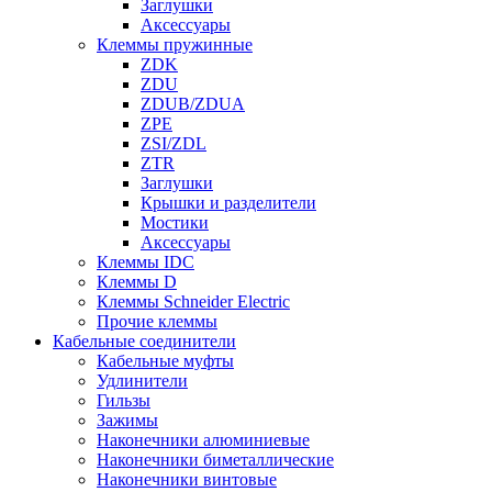
Заглушки
Аксессуары
Клеммы пружинные
ZDK
ZDU
ZDUB/ZDUA
ZPE
ZSI/ZDL
ZTR
Заглушки
Крышки и разделители
Мостики
Аксессуары
Клеммы IDC
Клеммы D
Клеммы Schneider Electric
Прочие клеммы
Кабельные соединители
Кабельные муфты
Удлинители
Гильзы
Зажимы
Наконечники алюминиевые
Наконечники биметаллические
Наконечники винтовые