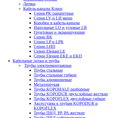
Лючки
Кабель-каналы Kopos
Серия PK парапетные
Серия LV и LH мини
Коробки в кабель-каналы
Напольные LO и угловые LR
Грунтовые и экранирующие
Серии RK
Серии LP и LPK
Серии LHD
Серии Elegant LE
Серии Elegant EKE и EKD
Кабельные лотки и трубы
Трубы электромонтажные
Трубы стальные
Трубы стальные гибкие
Трубы алюминиевые
Металлорукав
Трубы KOPOHALF разборные
Трубы KOPODUR двухслойные жесткие
Трубы KOPOFLEX двуслойные гибкие
Аксессуары к трубам KOPODUR и
KOPOFLEX
Трубы ПНД, РР, РА жесткие
Трубы ПНД гофрированные