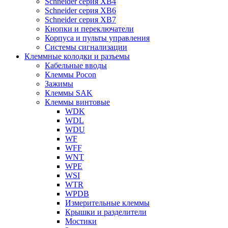
Schneider серия XB4
Schneider серия XB6
Schneider серия XB7
Кнопки и переключатели
Корпуса и пульты управления
Системы сигнализации
Клеммные колодки и разъемы
Кабельные вводы
Клеммы Pocon
Зажимы
Клеммы SAK
Клеммы винтовые
WDK
WDL
WDU
WF
WFF
WNT
WPE
WSI
WTR
WPDB
Измерительные клеммы
Крышки и разделители
Мостики