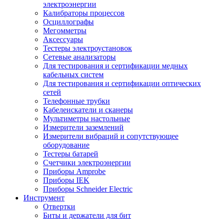
электроэнергии
Калибраторы процессов
Осциллографы
Мегомметры
Аксессуары
Тестеры электроустановок
Сетевые анализаторы
Для тестирования и сертификации медных
кабельных систем
Для тестирования и сертификации оптических
сетей
Телефонные трубки
Кабелеискатели и сканеры
Мультиметры настольные
Измерители заземлений
Измерители вибраций и сопутствующее
оборудование
Тестеры батарей
Счетчики электроэнергии
Приборы Amprobe
Приборы IEK
Приборы Schneider Electric
Инструмент
Отвертки
Биты и держатели для бит