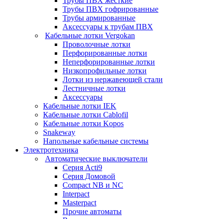
Трубы ПВХ жесткие
Трубы ПВХ гофрированные
Трубы армированные
Аксессуары к трубам ПВХ
Кабельные лотки Vergokan
Проволочные лотки
Перфорированные лотки
Неперфорированные лотки
Низкопрофильные лотки
Лотки из нержавеющей стали
Лестничные лотки
Аксессуары
Кабельные лотки IEK
Кабельные лотки Cablofil
Кабельные лотки Kopos
Snakeway
Напольные кабельные системы
Электротехника
Автоматические выключатели
Серия Acti9
Серия Домовой
Compact NB и NC
Interpact
Masterpact
Прочие автоматы