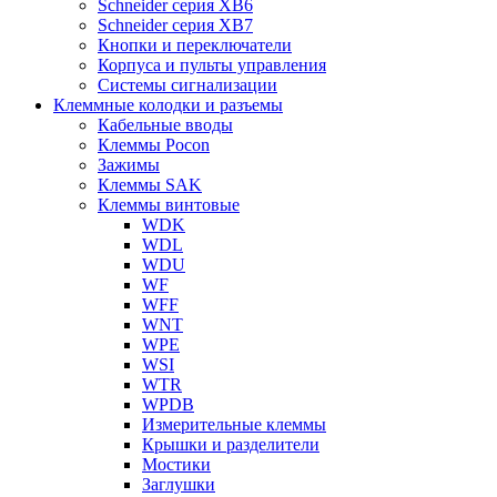
Schneider серия XB6
Schneider серия XB7
Кнопки и переключатели
Корпуса и пульты управления
Системы сигнализации
Клеммные колодки и разъемы
Кабельные вводы
Клеммы Pocon
Зажимы
Клеммы SAK
Клеммы винтовые
WDK
WDL
WDU
WF
WFF
WNT
WPE
WSI
WTR
WPDB
Измерительные клеммы
Крышки и разделители
Мостики
Заглушки