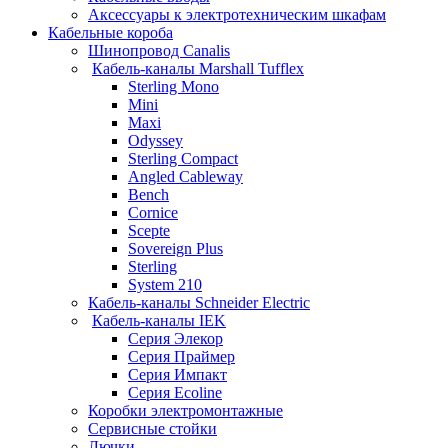
Аксессуары к электротехническим шкафам
Кабельные короба
Шинопровод Canalis
Кабель-каналы Marshall Tufflex
Sterling Mono
Mini
Maxi
Odyssey
Sterling Compact
Angled Cableway
Bench
Cornice
Scepte
Sovereign Plus
Sterling
System 210
Кабель-каналы Schneider Electric
Кабель-каналы IEK
Серия Элекор
Серия Праймер
Серия Импакт
Серия Ecoline
Коробки электромонтажные
Сервисные стойки
Лючки