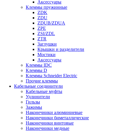
Аксессуары
Клеммы пружинные
ZDK
ZDU
ZDUB/ZDUA
ZPE
ZSI/ZDL
ZTR
Заглушки
Крышки и разделители
Мостики
Аксессуары
Клеммы IDC
Клеммы D
Клеммы Schneider Electric
Прочие клеммы
Кабельные соединители
Кабельные муфты
Удлинители
Гильзы
Зажимы
Наконечники алюминиевые
Наконечники биметаллические
Наконечники винтовые
Наконечники медные