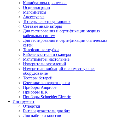
Калибраторы процессов
Осциллографы
Мегомметры
Аксессуары
Тестеры электроустановок
Сетевые анализаторы
Для тестирования и сертификации медных
кабельных систем
Для тестирования и сертификации оптических
сетей
Телефонные трубки
Кабелеискатели и сканеры
Мультиметры настольные
Измерители заземлений
Измерители вибраций и сопутствующее
оборудование
Тестеры батарей
Счетчики электроэнергии
Приборы Amprobe
Приборы IEK
Приборы Schneider Electric
Инструмент
Отвертки
Биты и держатели для бит
Для набивки кроссов