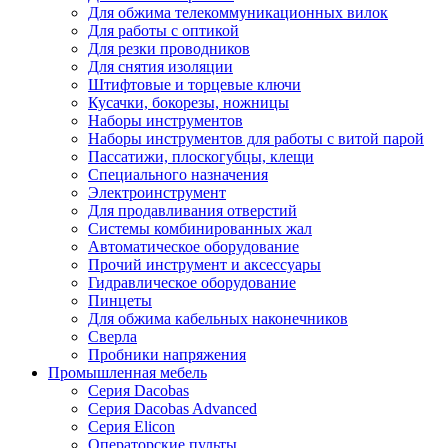
Для обжима телекоммуникационных вилок
Для работы с оптикой
Для резки проводников
Для снятия изоляции
Штифтовые и торцевые ключи
Кусачки, бокорезы, ножницы
Наборы инструментов
Наборы инструментов для работы с витой парой
Пассатижи, плоскогубцы, клещи
Специального назначения
Электроинструмент
Для продавливания отверстий
Системы комбинированных жал
Автоматическое оборудование
Прочий инструмент и аксессуары
Гидравлическое оборудование
Пинцеты
Для обжима кабельных наконечников
Сверла
Пробники напряжения
Промышленная мебель
Серия Dacobas
Серия Dacobas Advanced
Серия Elicon
Операторские пульты