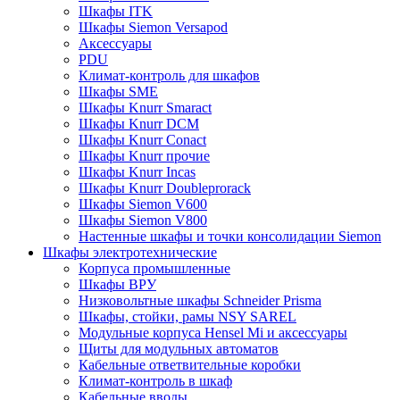
Шкафы ITK
Шкафы Siemon Versapod
Аксессуары
PDU
Климат-контроль для шкафов
Шкафы SME
Шкафы Knurr Smaract
Шкафы Knurr DCM
Шкафы Knurr Conact
Шкафы Knurr прочие
Шкафы Knurr Incas
Шкафы Knurr Doubleprorack
Шкафы Siemon V600
Шкафы Siemon V800
Настенные шкафы и точки консолидации Siemon
Шкафы электротехнические
Корпуса промышленные
Шкафы ВРУ
Низковольтные шкафы Schneider Prisma
Шкафы, стойки, рамы NSY SAREL
Модульные корпуса Hensel Mi и аксессуары
Щиты для модульных автоматов
Кабельные ответвительные коробки
Климат-контроль в шкаф
Кабельные вводы