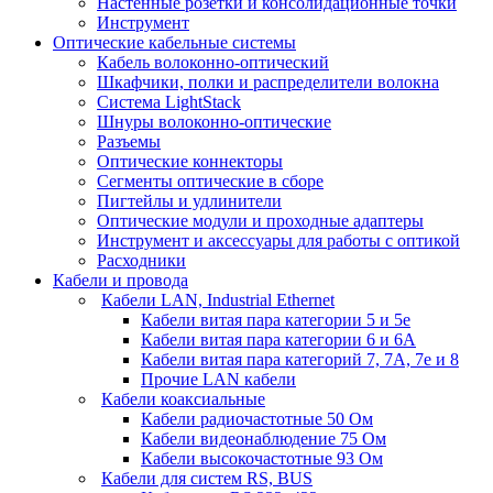
Настенные розетки и консолидационные точки
Инструмент
Оптические кабельные системы
Кабель волоконно-оптический
Шкафчики, полки и распределители волокна
Система LightStack
Шнуры волоконно-оптические
Разъемы
Оптические коннекторы
Сегменты оптические в сборе
Пигтейлы и удлинители
Оптические модули и проходные адаптеры
Инструмент и аксессуары для работы с оптикой
Расходники
Кабели и провода
Кабели LAN, Industrial Ethernet
Кабели витая пара категории 5 и 5е
Кабели витая пара категории 6 и 6A
Кабели витая пара категорий 7, 7А, 7е и 8
Прочие LAN кабели
Кабели коаксиальные
Кабели радиочастотные 50 Ом
Кабели видеонаблюдение 75 Ом
Кабели высокочастотные 93 Ом
Кабели для систем RS, BUS