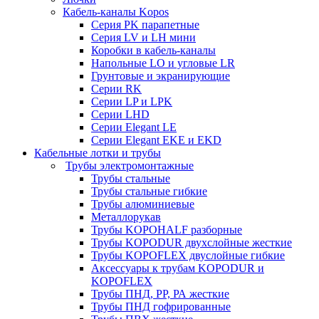
Кабель-каналы Kopos
Серия PK парапетные
Серия LV и LH мини
Коробки в кабель-каналы
Напольные LO и угловые LR
Грунтовые и экранирующие
Серии RK
Серии LP и LPK
Серии LHD
Серии Elegant LE
Серии Elegant EKE и EKD
Кабельные лотки и трубы
Трубы электромонтажные
Трубы стальные
Трубы стальные гибкие
Трубы алюминиевые
Металлорукав
Трубы KOPOHALF разборные
Трубы KOPODUR двухслойные жесткие
Трубы KOPOFLEX двуслойные гибкие
Аксессуары к трубам KOPODUR и
KOPOFLEX
Трубы ПНД, РР, РА жесткие
Трубы ПНД гофрированные