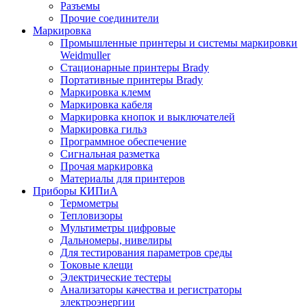
Разъемы
Прочие соединители
Маркировка
Промышленные принтеры и системы маркировки
Weidmuller
Стационарные принтеры Brady
Портативные принтеры Brady
Маркировка клемм
Маркировка кабеля
Маркировка кнопок и выключателей
Маркировка гильз
Программное обеспечение
Сигнальная разметка
Прочая маркировка
Материалы для принтеров
Приборы КИПиА
Термометры
Тепловизоры
Мультиметры цифровые
Дальномеры, нивелиры
Для тестирования параметров среды
Токовые клещи
Электрические тестеры
Анализаторы качества и регистраторы
электроэнергии