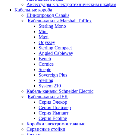
Аксессуары к электротехническим шкафам
Кабельные короба
Шинопровод Canalis
Кабель-каналы Marshall Tufflex
Sterling Mono
Mini
Maxi
Odyssey
Sterling Compact
Angled Cableway
Bench
Cornice
Scepte
Sovereign Plus
Sterling
System 210
Кабель-каналы Schneider Electric
Кабель-каналы IEK
Серия Элекор
Серия Праймер
Серия Импакт
Серия Ecoline
Коробки электромонтажные
Сервисные стойки
Лючки