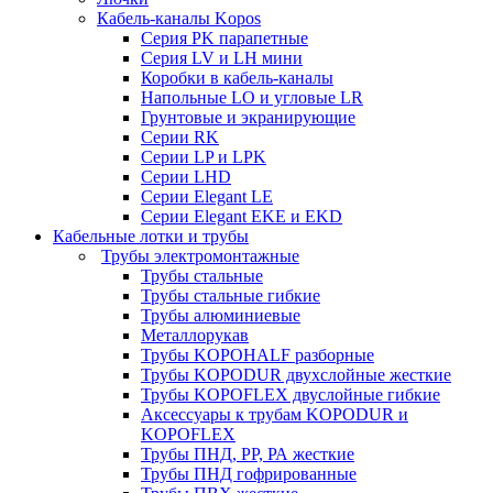
Кабель-каналы Kopos
Серия PK парапетные
Серия LV и LH мини
Коробки в кабель-каналы
Напольные LO и угловые LR
Грунтовые и экранирующие
Серии RK
Серии LP и LPK
Серии LHD
Серии Elegant LE
Серии Elegant EKE и EKD
Кабельные лотки и трубы
Трубы электромонтажные
Трубы стальные
Трубы стальные гибкие
Трубы алюминиевые
Металлорукав
Трубы KOPOHALF разборные
Трубы KOPODUR двухслойные жесткие
Трубы KOPOFLEX двуслойные гибкие
Аксессуары к трубам KOPODUR и
KOPOFLEX
Трубы ПНД, РР, РА жесткие
Трубы ПНД гофрированные