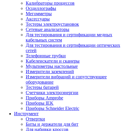
Калибраторы процессов
Осциллографы
Мегомметры
Аксессуары
Тестеры электроустановок
Сетевые анализаторы
Для тестирования и сертификации медных
кабельных систем
Для тестирования и сертификации оптических
сетей
Телефонные трубки
Кабелеискатели и сканеры
Мультиметры настольные
Измерители заземлений
Измерители вибраций и сопутствующее
оборудование
Тестеры батарей
Счетчики электроэнергии
Приборы Amprobe
Приборы IEK
Приборы Schneider Electric
Инструмент
Отвертки
Биты и держатели для бит
Для набивки кроссов