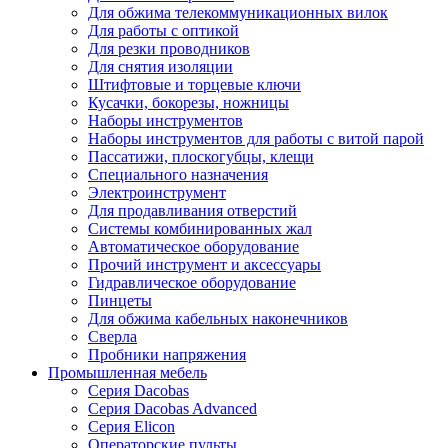
Для обжима телекоммуникационных вилок
Для работы с оптикой
Для резки проводников
Для снятия изоляции
Штифтовые и торцевые ключи
Кусачки, бокорезы, ножницы
Наборы инструментов
Наборы инструментов для работы с витой парой
Пассатижи, плоскогубцы, клещи
Специального назначения
Электроинструмент
Для продавливания отверстий
Системы комбинированных жал
Автоматическое оборудование
Прочий инструмент и аксессуары
Гидравлическое оборудование
Пинцеты
Для обжима кабельных наконечников
Сверла
Пробники напряжения
Промышленная мебель
Серия Dacobas
Серия Dacobas Advanced
Серия Elicon
Операторские пульты