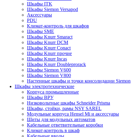
Шкафы ITK
Шкафы Siemon Versapod
Аксессуары
PDU
Климат-контроль для шкафов
Шкафы SME
Шкафы Knurr Smaract
Шкафы Knurr DCM
Шкафы Knurr Conact
Шкафы Knurr прочие
Шкафы Knurr Incas
Шкафы Knurr Doubleprorack
Шкафы Siemon V600
Шкафы Siemon V800
Настенные шкафы и точки консолидации Siemon
Шкафы электротехнические
Корпуса промышленные
Шкафы ВРУ
Низковольтные шкафы Schneider Prisma
Шкафы, стойки, рамы NSY SAREL
Модульные корпуса Hensel Mi и аксессуары
Щиты для модульных автоматов
Кабельные ответвительные коробки
Климат-контроль в шкаф
Кабельные вводы