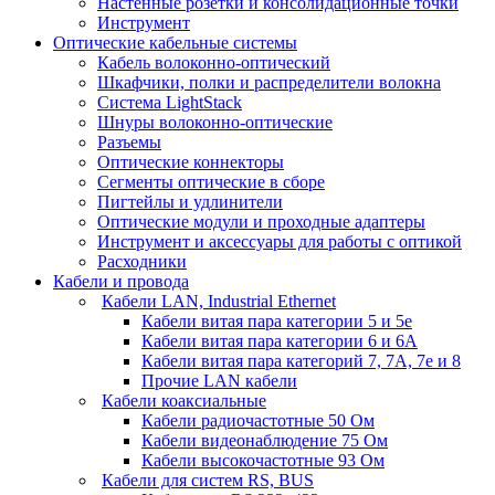
Настенные розетки и консолидационные точки
Инструмент
Оптические кабельные системы
Кабель волоконно-оптический
Шкафчики, полки и распределители волокна
Система LightStack
Шнуры волоконно-оптические
Разъемы
Оптические коннекторы
Сегменты оптические в сборе
Пигтейлы и удлинители
Оптические модули и проходные адаптеры
Инструмент и аксессуары для работы с оптикой
Расходники
Кабели и провода
Кабели LAN, Industrial Ethernet
Кабели витая пара категории 5 и 5е
Кабели витая пара категории 6 и 6A
Кабели витая пара категорий 7, 7А, 7е и 8
Прочие LAN кабели
Кабели коаксиальные
Кабели радиочастотные 50 Ом
Кабели видеонаблюдение 75 Ом
Кабели высокочастотные 93 Ом
Кабели для систем RS, BUS