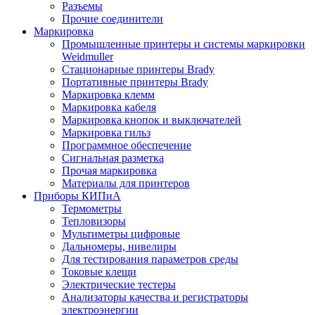
Разъемы
Прочие соединители
Маркировка
Промышленные принтеры и системы маркировки
Weidmuller
Стационарные принтеры Brady
Портативные принтеры Brady
Маркировка клемм
Маркировка кабеля
Маркировка кнопок и выключателей
Маркировка гильз
Программное обеспечение
Сигнальная разметка
Прочая маркировка
Материалы для принтеров
Приборы КИПиА
Термометры
Тепловизоры
Мультиметры цифровые
Дальномеры, нивелиры
Для тестирования параметров среды
Токовые клещи
Электрические тестеры
Анализаторы качества и регистраторы
электроэнергии