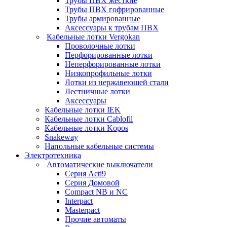
Трубы ПВХ жесткие
Трубы ПВХ гофрированные
Трубы армированные
Аксессуары к трубам ПВХ
Кабельные лотки Vergokan
Проволочные лотки
Перфорированные лотки
Неперфорированные лотки
Низкопрофильные лотки
Лотки из нержавеющей стали
Лестничные лотки
Аксессуары
Кабельные лотки IEK
Кабельные лотки Cablofil
Кабельные лотки Kopos
Snakeway
Напольные кабельные системы
Электротехника
Автоматические выключатели
Серия Acti9
Серия Домовой
Compact NB и NC
Interpact
Masterpact
Прочие автоматы