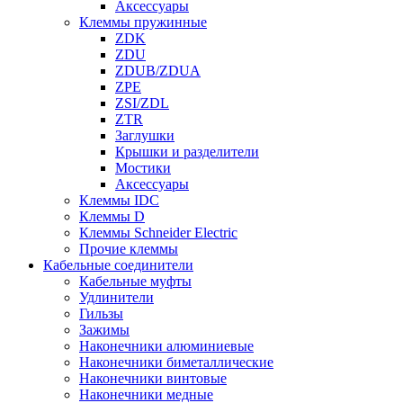
Аксессуары
Клеммы пружинные
ZDK
ZDU
ZDUB/ZDUA
ZPE
ZSI/ZDL
ZTR
Заглушки
Крышки и разделители
Мостики
Аксессуары
Клеммы IDC
Клеммы D
Клеммы Schneider Electric
Прочие клеммы
Кабельные соединители
Кабельные муфты
Удлинители
Гильзы
Зажимы
Наконечники алюминиевые
Наконечники биметаллические
Наконечники винтовые
Наконечники медные