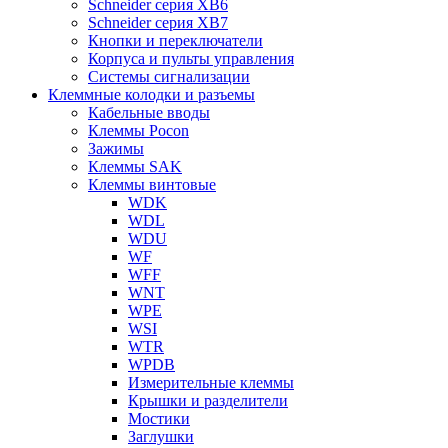
Schneider серия XB6
Schneider серия XB7
Кнопки и переключатели
Корпуса и пульты управления
Системы сигнализации
Клеммные колодки и разъемы
Кабельные вводы
Клеммы Pocon
Зажимы
Клеммы SAK
Клеммы винтовые
WDK
WDL
WDU
WF
WFF
WNT
WPE
WSI
WTR
WPDB
Измерительные клеммы
Крышки и разделители
Мостики
Заглушки