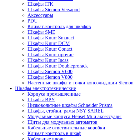
Шкафы ITK
Шкафы Siemon Versapod
Аксессуары
PDU
Климат-контроль для шкафов
Шкафы SME
Шкафы Knurr Smaract
Шкафы Knurr DCM
Шкафы Knurr Conact
Шкафы Knurr прочие
Шкафы Knurr Incas
Шкафы Knurr Doubleprorack
Шкафы Siemon V600
Шкафы Siemon V800
Настенные шкафы и точки консолидации Siemon
Шкафы электротехнические
Корпуса промышленные
Шкафы ВРУ
Низковольтные шкафы Schneider Prisma
Шкафы, стойки, рамы NSY SAREL
Модульные корпуса Hensel Mi и аксессуары
Щиты для модульных автоматов
Кабельные ответвительные коробки
Климат-контроль в шкаф
Кабельные вводы