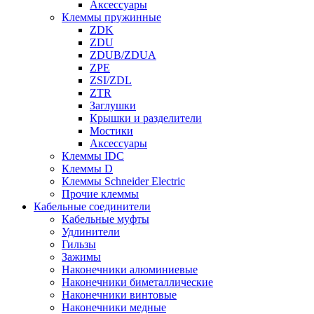
Аксессуары
Клеммы пружинные
ZDK
ZDU
ZDUB/ZDUA
ZPE
ZSI/ZDL
ZTR
Заглушки
Крышки и разделители
Мостики
Аксессуары
Клеммы IDC
Клеммы D
Клеммы Schneider Electric
Прочие клеммы
Кабельные соединители
Кабельные муфты
Удлинители
Гильзы
Зажимы
Наконечники алюминиевые
Наконечники биметаллические
Наконечники винтовые
Наконечники медные