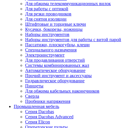
Для обжима телекоммуникационных вилок
Для работы с оптикой
Для резки проводников
Для снятия изоляции
Штифтовые и торцевые ключи
Кусачки, бокорезы, ножницы
Наборы инструментов
Наборы инструментов для работы с витой парой
Пассатижи, плоскогубцы, клещи
Специального назначения
Электроинструмент
Для продавливания отверстий
Системы комбинированных жал
Автоматическое оборудование
Прочий инструмент и аксессуары
Гидравлическое оборудование
Пинцеты
Для обжима кабельных наконечников
Сверла
Пробники напряжения
Промышленная мебель
Серия Dacobas
Серия Dacobas Advanced
Серия Elicon
Операторские пульты