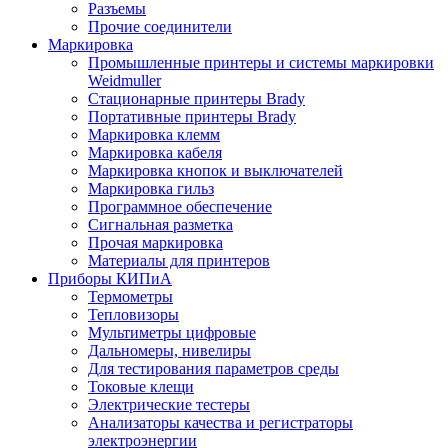
Разъемы
Прочие соединители
Маркировка
Промышленные принтеры и системы маркировки
Weidmuller
Стационарные принтеры Brady
Портативные принтеры Brady
Маркировка клемм
Маркировка кабеля
Маркировка кнопок и выключателей
Маркировка гильз
Программное обеспечение
Сигнальная разметка
Прочая маркировка
Материалы для принтеров
Приборы КИПиА
Термометры
Тепловизоры
Мультиметры цифровые
Дальномеры, нивелиры
Для тестирования параметров среды
Токовые клещи
Электрические тестеры
Анализаторы качества и регистраторы
электроэнергии