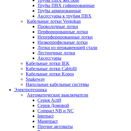
Трубы ПВХ жесткие
Трубы ПВХ гофрированные
Трубы армированные
Аксессуары к трубам ПВХ
Кабельные лотки Vergokan
Проволочные лотки
Перфорированные лотки
Неперфорированные лотки
Низкопрофильные лотки
Лотки из нержавеющей стали
Лестничные лотки
Аксессуары
Кабельные лотки IEK
Кабельные лотки Cablofil
Кабельные лотки Kopos
Snakeway
Напольные кабельные системы
Электротехника
Автоматические выключатели
Серия Acti9
Серия Домовой
Compact NB и NC
Interpact
Masterpact
Прочие автоматы