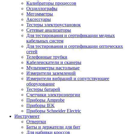
Калибраторы процессов
Осциллографы
Мегомметры
Аксессуары
Тестеры электроустановок
Сетевые анализаторы
Для тестирования и сертификации медных
кабельных систем
Для тестирования и сертификации оптических
сетей
Телефонные трубки
Кабелеискатели и сканеры
Мультиметры настольные
Измерители заземлений
Измерители вибраций и сопутствующее
оборудование
Тестеры батарей
Счетчики электроэнергии
Приборы Amprobe
Приборы IEK
Приборы Schneider Electric
Инструмент
Отвертки
Биты и держатели для бит
Для набивки кроссов