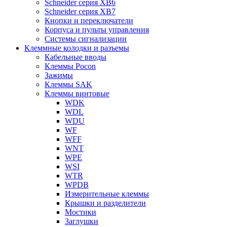
Schneider серия XB6
Schneider серия XB7
Кнопки и переключатели
Корпуса и пульты управления
Системы сигнализации
Клеммные колодки и разъемы
Кабельные вводы
Клеммы Pocon
Зажимы
Клеммы SAK
Клеммы винтовые
WDK
WDL
WDU
WF
WFF
WNT
WPE
WSI
WTR
WPDB
Измерительные клеммы
Крышки и разделители
Мостики
Заглушки