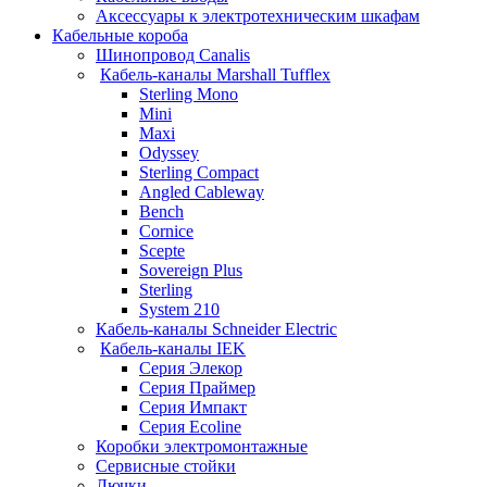
Аксессуары к электротехническим шкафам
Кабельные короба
Шинопровод Canalis
Кабель-каналы Marshall Tufflex
Sterling Mono
Mini
Maxi
Odyssey
Sterling Compact
Angled Cableway
Bench
Cornice
Scepte
Sovereign Plus
Sterling
System 210
Кабель-каналы Schneider Electric
Кабель-каналы IEK
Серия Элекор
Серия Праймер
Серия Импакт
Серия Ecoline
Коробки электромонтажные
Сервисные стойки
Лючки