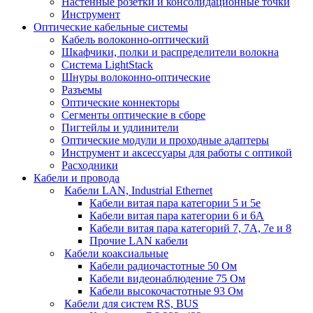
Настенные розетки и консолидационные точки
Инструмент
Оптические кабельные системы
Кабель волоконно-оптический
Шкафчики, полки и распределители волокна
Система LightStack
Шнуры волоконно-оптические
Разъемы
Оптические коннекторы
Сегменты оптические в сборе
Пигтейлы и удлинители
Оптические модули и проходные адаптеры
Инструмент и аксессуары для работы с оптикой
Расходники
Кабели и провода
Кабели LAN, Industrial Ethernet
Кабели витая пара категории 5 и 5е
Кабели витая пара категории 6 и 6A
Кабели витая пара категорий 7, 7А, 7е и 8
Прочие LAN кабели
Кабели коаксиальные
Кабели радиочастотные 50 Ом
Кабели видеонаблюдение 75 Ом
Кабели высокочастотные 93 Ом
Кабели для систем RS, BUS