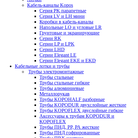
Кабель-каналы Kopos
Серия PK парапетные
Серия LV и LH мини
Коробки в кабель-каналы
Напольные LO и угловые LR
Грунтовые и экранирующие
Серии RK
Серии LP и LPK
Серии LHD
Серии Elegant LE
Серии Elegant EKE и EKD
Кабельные лотки и трубы
Трубы электромонтажные
Трубы стальные
Трубы стальные гибкие
Трубы алюминиевые
Металлорукав
Трубы KOPOHALF разборные
Трубы KOPODUR двухслойные жесткие
Трубы KOPOFLEX двуслойные гибкие
Аксессуары к трубам KOPODUR и
KOPOFLEX
Трубы ПНД, РР, РА жесткие
Трубы ПНД гофрированные