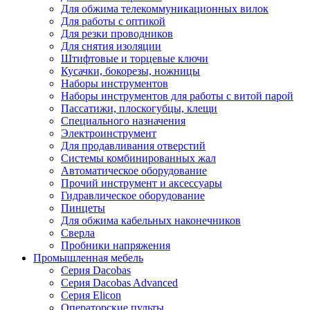
Для обжима телекоммуникационных вилок
Для работы с оптикой
Для резки проводников
Для снятия изоляции
Штифтовые и торцевые ключи
Кусачки, бокорезы, ножницы
Наборы инструментов
Наборы инструментов для работы с витой парой
Пассатижи, плоскогубцы, клещи
Специального назначения
Электроинструмент
Для продавливания отверстий
Системы комбинированных жал
Автоматическое оборудование
Прочий инструмент и аксессуары
Гидравлическое оборудование
Пинцеты
Для обжима кабельных наконечников
Сверла
Пробники напряжения
Промышленная мебель
Серия Dacobas
Серия Dacobas Advanced
Серия Elicon
Операторские пульты