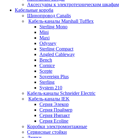
Аксессуары к электротехническим шкафам
Кабельные короба
Шинопровод Canalis
Кабель-каналы Marshall Tufflex
Sterling Mono
Mini
Maxi
Odyssey
Sterling Compact
Angled Cableway
Bench
Cornice
Scepte
Sovereign Plus
Sterling
System 210
Кабель-каналы Schneider Electric
Кабель-каналы IEK
Серия Элекор
Серия Праймер
Серия Импакт
Серия Ecoline
Коробки электромонтажные
Сервисные стойки
Лючки