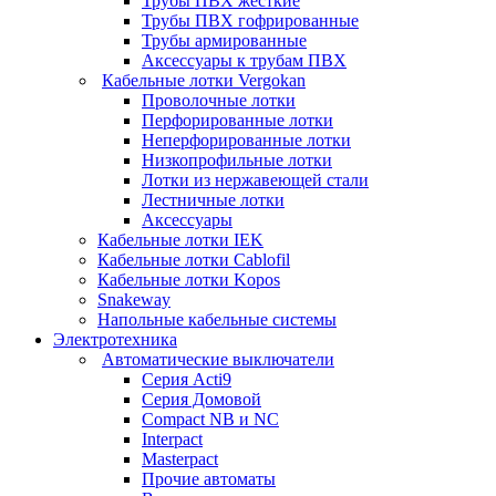
Трубы ПВХ жесткие
Трубы ПВХ гофрированные
Трубы армированные
Аксессуары к трубам ПВХ
Кабельные лотки Vergokan
Проволочные лотки
Перфорированные лотки
Неперфорированные лотки
Низкопрофильные лотки
Лотки из нержавеющей стали
Лестничные лотки
Аксессуары
Кабельные лотки IEK
Кабельные лотки Cablofil
Кабельные лотки Kopos
Snakeway
Напольные кабельные системы
Электротехника
Автоматические выключатели
Серия Acti9
Серия Домовой
Compact NB и NC
Interpact
Masterpact
Прочие автоматы