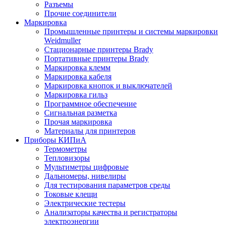
Разъемы
Прочие соединители
Маркировка
Промышленные принтеры и системы маркировки
Weidmuller
Стационарные принтеры Brady
Портативные принтеры Brady
Маркировка клемм
Маркировка кабеля
Маркировка кнопок и выключателей
Маркировка гильз
Программное обеспечение
Сигнальная разметка
Прочая маркировка
Материалы для принтеров
Приборы КИПиА
Термометры
Тепловизоры
Мультиметры цифровые
Дальномеры, нивелиры
Для тестирования параметров среды
Токовые клещи
Электрические тестеры
Анализаторы качества и регистраторы
электроэнергии