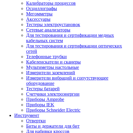
Калибраторы процессов
Осциллографы
Мегомметры
Аксессуары
Тестеры электроустановок
Сетевые анализаторы
Для тестирования и сертификации медных
кабельных систем
Для тестирования и сертификации оптических
сетей
Телефонные трубки
Кабелеискатели и сканеры
Мультиметры настольные
Измерители заземлений
Измерители вибраций и сопутствующее
оборудование
Тестеры батарей
Счетчики электроэнергии
Приборы Amprobe
Приборы IEK
Приборы Schneider Electric
Инструмент
Отвертки
Биты и держатели для бит
Для набивки кроссов