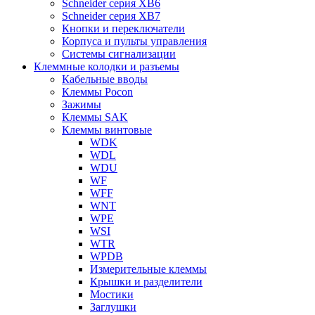
Schneider серия XB6
Schneider серия XB7
Кнопки и переключатели
Корпуса и пульты управления
Системы сигнализации
Клеммные колодки и разъемы
Кабельные вводы
Клеммы Pocon
Зажимы
Клеммы SAK
Клеммы винтовые
WDK
WDL
WDU
WF
WFF
WNT
WPE
WSI
WTR
WPDB
Измерительные клеммы
Крышки и разделители
Мостики
Заглушки