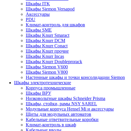
Шкафы ITK
Шкафы Siemon Versapod
Аксессуары
PDU
Климат-контроль для шкафов
Шкафы SME
Шкафы Knurr Smaract
Шкафы Knurr DCM
Шкафы Knurr Conact
Шкафы Knurr прочие
Шкафы Knurr Incas
Шкафы Knurr Doubleprorack
Шкафы Siemon V600
Шкафы Siemon V800
Настенные шкафы и точки консолидации Siemon
Шкафы электротехнические
Корпуса промышленные
Шкафы ВРУ
Низковольтные шкафы Schneider Prisma
Шкафы, стойки, рамы NSY SAREL
Модульные корпуса Hensel Mi и аксессуары
Щиты для модульных автоматов
Кабельные ответвительные коробки
Климат-контроль в шкаф
Кабельные вводы