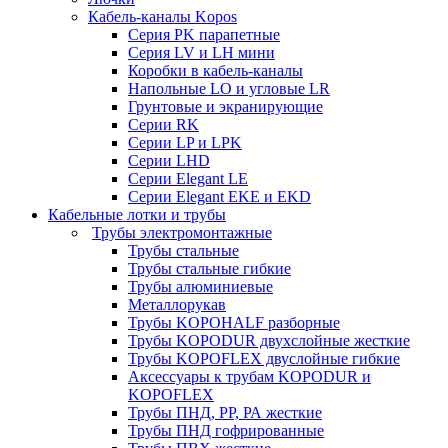
Кабель-каналы Kopos
Серия PK парапетные
Серия LV и LH мини
Коробки в кабель-каналы
Напольные LO и угловые LR
Грунтовые и экранирующие
Серии RK
Серии LP и LPK
Серии LHD
Серии Elegant LE
Серии Elegant EKE и EKD
Кабельные лотки и трубы
Трубы электромонтажные
Трубы стальные
Трубы стальные гибкие
Трубы алюминиевые
Металлорукав
Трубы KOPOHALF разборные
Трубы KOPODUR двухслойные жесткие
Трубы KOPOFLEX двуслойные гибкие
Аксессуары к трубам KOPODUR и
KOPOFLEX
Трубы ПНД, РР, РА жесткие
Трубы ПНД гофрированные