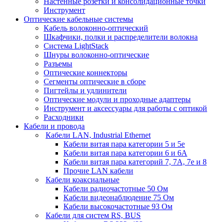
Настенные розетки и консолидационные точки
Инструмент
Оптические кабельные системы
Кабель волоконно-оптический
Шкафчики, полки и распределители волокна
Система LightStack
Шнуры волоконно-оптические
Разъемы
Оптические коннекторы
Сегменты оптические в сборе
Пигтейлы и удлинители
Оптические модули и проходные адаптеры
Инструмент и аксессуары для работы с оптикой
Расходники
Кабели и провода
Кабели LAN, Industrial Ethernet
Кабели витая пара категории 5 и 5е
Кабели витая пара категории 6 и 6A
Кабели витая пара категорий 7, 7А, 7е и 8
Прочие LAN кабели
Кабели коаксиальные
Кабели радиочастотные 50 Ом
Кабели видеонаблюдение 75 Ом
Кабели высокочастотные 93 Ом
Кабели для систем RS, BUS