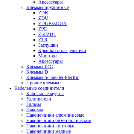
Аксессуары
Клеммы пружинные
ZDK
ZDU
ZDUB/ZDUA
ZPE
ZSI/ZDL
ZTR
Заглушки
Крышки и разделители
Мостики
Аксессуары
Клеммы IDC
Клеммы D
Клеммы Schneider Electric
Прочие клеммы
Кабельные соединители
Кабельные муфты
Удлинители
Гильзы
Зажимы
Наконечники алюминиевые
Наконечники биметаллические
Наконечники винтовые
Наконечники медные