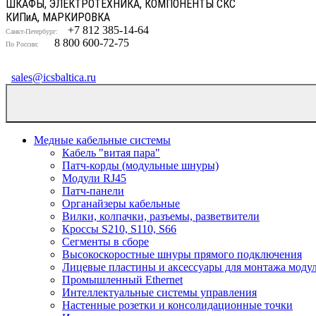
ШКАФЫ, ЭЛЕКТРОТЕХНИКА, КОМПОНЕНТЫ СКС
КИП
и
А, МАРКИРОВКА
+7 812 385-14-64
Санкт-Петербург:
8 800 600-72-75
По России:
sales@icsbaltica.ru
Медные кабельные системы
Кабель "витая пара"
Патч-корды (модульные шнуры)
Модули RJ45
Патч-панели
Органайзеры кабельные
Вилки, колпачки, разъемы, разветвители
Кроссы S210, S110, S66
Сегменты в сборе
Высокоскоростные шнуры прямого подключения
Лицевые пластины и аксессуары для монтажа моду
Промышленный Ethernet
Интеллектуальные системы управления
Настенные розетки и консолидационные точки