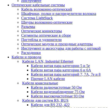
Инструмент
Оптические кабельные системы
Кабель волоконно-оптический
Шкафчики, полки и распределители волокна
Система LightStack
Шнуры волоконно-оптические
Разъемы
Оптические коннекторы
Сегменты оптические в сборе
Пигтейлы и удлинители
Оптические модули и проходные адаптеры
Инструмент и аксессуары для работы с оптикой
Расходники
Кабели и провода
Кабели LAN, Industrial Ethernet
Кабели витая пара категории 5 и 5е
Кабели витая пара категории 6 и 6A
Кабели витая пара категорий 7, 7А, 7е и 8
Прочие LAN кабели
Кабели коаксиальные
Кабели радиочастотные 50 Ом
Кабели видеонаблюдение 75 Ом
Кабели высокочастотные 93 Ом
Кабели для систем RS, BUS
Кабели для RS 232, 422