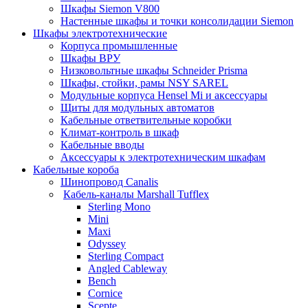
Шкафы Siemon V800
Настенные шкафы и точки консолидации Siemon
Шкафы электротехнические
Корпуса промышленные
Шкафы ВРУ
Низковольтные шкафы Schneider Prisma
Шкафы, стойки, рамы NSY SAREL
Модульные корпуса Hensel Mi и аксессуары
Щиты для модульных автоматов
Кабельные ответвительные коробки
Климат-контроль в шкаф
Кабельные вводы
Аксессуары к электротехническим шкафам
Кабельные короба
Шинопровод Canalis
Кабель-каналы Marshall Tufflex
Sterling Mono
Mini
Maxi
Odyssey
Sterling Compact
Angled Cableway
Bench
Cornice
Scepte