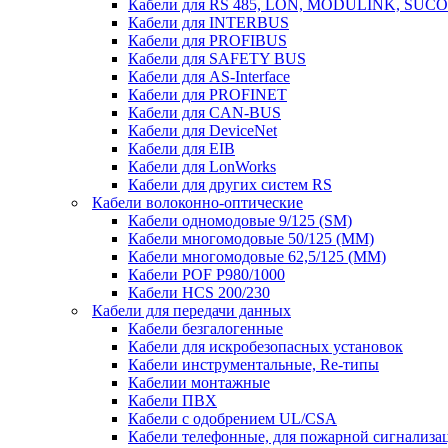
Кабели для RS 485, LON, MODULINK, SUCO
Кабели для INTERBUS
Кабели для PROFIBUS
Кабели для SAFETY BUS
Кабели для AS-Interface
Кабели для PROFINET
Кабели для CAN-BUS
Кабели для DeviceNet
Кабели для EIB
Кабели для LonWorks
Кабели для других систем RS
Кабели волоконно-оптические
Кабели одномодовые 9/125 (SM)
Кабели многомодовые 50/125 (ММ)
Кабели многомодовые 62,5/125 (ММ)
Кабели POF P980/1000
Кабели HCS 200/230
Кабели для передачи данных
Кабели безгалогенные
Кабели для искробезопасных установок
Кабели инструментальные, Re-типы
Кабелии монтажные
Кабели ПВХ
Кабели с одобрением UL/CSA
Кабели телефонные, для пожарной сигнализа