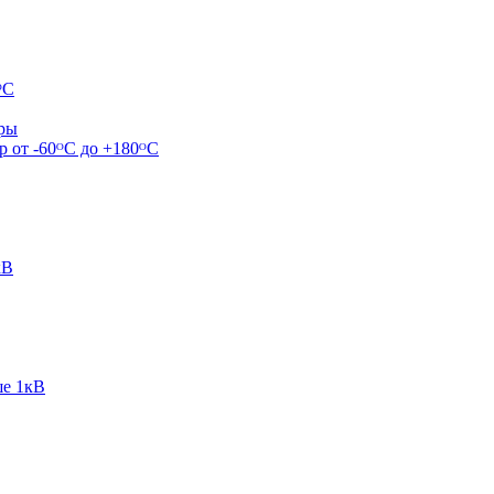
ᴼС
ары
р от -60ᴼC до +180ᴼС
кВ
ше 1кВ