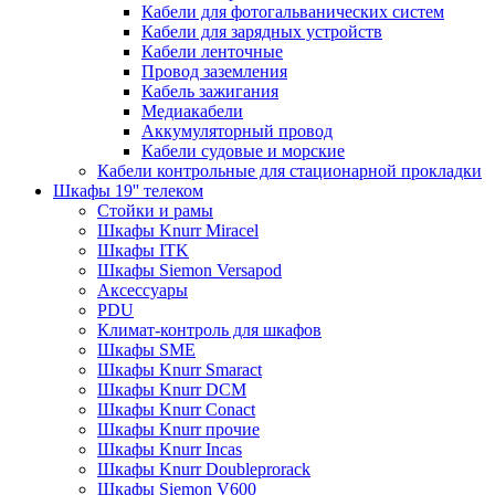
Кабели для фотогальванических систем
Кабели для зарядных устройств
Кабели ленточные
Провод заземления
Кабель зажигания
Медиакабели
Аккумуляторный провод
Кабели судовые и морские
Кабели контрольные для стационарной прокладки
Шкафы 19'' телеком
Стойки и рамы
Шкафы Knurr Miracel
Шкафы ITK
Шкафы Siemon Versapod
Аксессуары
PDU
Климат-контроль для шкафов
Шкафы SME
Шкафы Knurr Smaract
Шкафы Knurr DCM
Шкафы Knurr Conact
Шкафы Knurr прочие
Шкафы Knurr Incas
Шкафы Knurr Doubleprorack
Шкафы Siemon V600