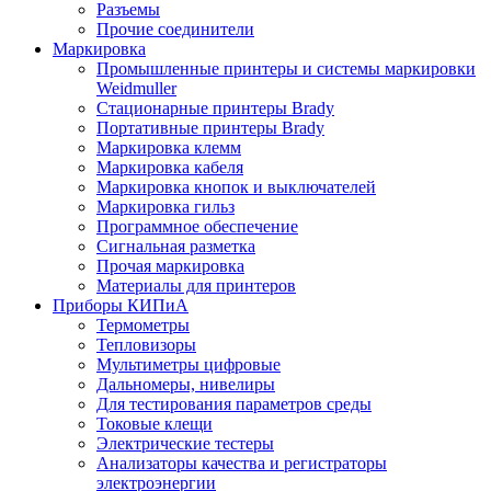
Разъемы
Прочие соединители
Маркировка
Промышленные принтеры и системы маркировки
Weidmuller
Стационарные принтеры Brady
Портативные принтеры Brady
Маркировка клемм
Маркировка кабеля
Маркировка кнопок и выключателей
Маркировка гильз
Программное обеспечение
Сигнальная разметка
Прочая маркировка
Материалы для принтеров
Приборы КИПиА
Термометры
Тепловизоры
Мультиметры цифровые
Дальномеры, нивелиры
Для тестирования параметров среды
Токовые клещи
Электрические тестеры
Анализаторы качества и регистраторы
электроэнергии