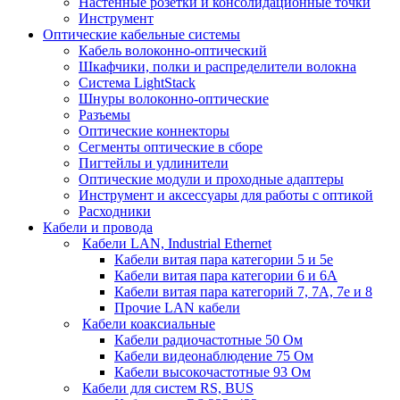
Настенные розетки и консолидационные точки
Инструмент
Оптические кабельные системы
Кабель волоконно-оптический
Шкафчики, полки и распределители волокна
Система LightStack
Шнуры волоконно-оптические
Разъемы
Оптические коннекторы
Сегменты оптические в сборе
Пигтейлы и удлинители
Оптические модули и проходные адаптеры
Инструмент и аксессуары для работы с оптикой
Расходники
Кабели и провода
Кабели LAN, Industrial Ethernet
Кабели витая пара категории 5 и 5е
Кабели витая пара категории 6 и 6A
Кабели витая пара категорий 7, 7А, 7е и 8
Прочие LAN кабели
Кабели коаксиальные
Кабели радиочастотные 50 Ом
Кабели видеонаблюдение 75 Ом
Кабели высокочастотные 93 Ом
Кабели для систем RS, BUS