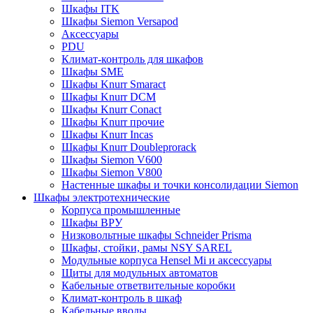
Шкафы ITK
Шкафы Siemon Versapod
Аксессуары
PDU
Климат-контроль для шкафов
Шкафы SME
Шкафы Knurr Smaract
Шкафы Knurr DCM
Шкафы Knurr Conact
Шкафы Knurr прочие
Шкафы Knurr Incas
Шкафы Knurr Doubleprorack
Шкафы Siemon V600
Шкафы Siemon V800
Настенные шкафы и точки консолидации Siemon
Шкафы электротехнические
Корпуса промышленные
Шкафы ВРУ
Низковольтные шкафы Schneider Prisma
Шкафы, стойки, рамы NSY SAREL
Модульные корпуса Hensel Mi и аксессуары
Щиты для модульных автоматов
Кабельные ответвительные коробки
Климат-контроль в шкаф
Кабельные вводы