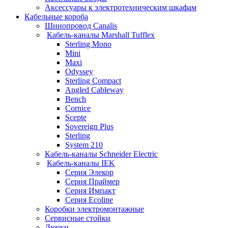
Аксессуары к электротехническим шкафам
Кабельные короба
Шинопровод Canalis
Кабель-каналы Marshall Tufflex
Sterling Mono
Mini
Maxi
Odyssey
Sterling Compact
Angled Cableway
Bench
Cornice
Scepte
Sovereign Plus
Sterling
System 210
Кабель-каналы Schneider Electric
Кабель-каналы IEK
Серия Элекор
Серия Праймер
Серия Импакт
Серия Ecoline
Коробки электромонтажные
Сервисные стойки
Лючки