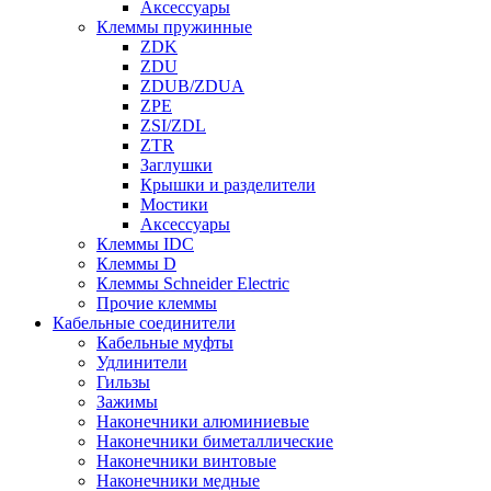
Аксессуары
Клеммы пружинные
ZDK
ZDU
ZDUB/ZDUA
ZPE
ZSI/ZDL
ZTR
Заглушки
Крышки и разделители
Мостики
Аксессуары
Клеммы IDC
Клеммы D
Клеммы Schneider Electric
Прочие клеммы
Кабельные соединители
Кабельные муфты
Удлинители
Гильзы
Зажимы
Наконечники алюминиевые
Наконечники биметаллические
Наконечники винтовые
Наконечники медные