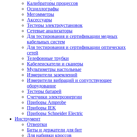
Калибраторы процессов
Осциллографы
Мегомметры
Аксессуары
Тестеры электроустановок
Сетевые анализаторы
Для тестирования и сертификации медных
кабельных систем
Для тестирования и сертификации оптических
сетей
Телефонные трубки
Кабелеискатели и сканеры
Мультиметры настольные
Измерители заземлений
Измерители вибраций и сопутствующее
оборудование
Тестеры батарей
Счетчики электроэнергии
Приборы Amprobe
Приборы IEK
Приборы Schneider Electric
Инструмент
Отвертки
Биты и держатели для бит
Для набивки кроссов