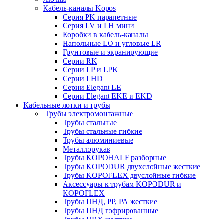
Кабель-каналы Kopos
Серия PK парапетные
Серия LV и LH мини
Коробки в кабель-каналы
Напольные LO и угловые LR
Грунтовые и экранирующие
Серии RK
Серии LP и LPK
Серии LHD
Серии Elegant LE
Серии Elegant EKE и EKD
Кабельные лотки и трубы
Трубы электромонтажные
Трубы стальные
Трубы стальные гибкие
Трубы алюминиевые
Металлорукав
Трубы KOPOHALF разборные
Трубы KOPODUR двухслойные жесткие
Трубы KOPOFLEX двуслойные гибкие
Аксессуары к трубам KOPODUR и
KOPOFLEX
Трубы ПНД, РР, РА жесткие
Трубы ПНД гофрированные