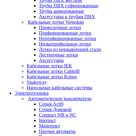
Трубы ПВХ жесткие
Трубы ПВХ гофрированные
Трубы армированные
Аксессуары к трубам ПВХ
Кабельные лотки Vergokan
Проволочные лотки
Перфорированные лотки
Неперфорированные лотки
Низкопрофильные лотки
Лотки из нержавеющей стали
Лестничные лотки
Аксессуары
Кабельные лотки IEK
Кабельные лотки Cablofil
Кабельные лотки Kopos
Snakeway
Напольные кабельные системы
Электротехника
Автоматические выключатели
Серия Acti9
Серия Домовой
Compact NB и NC
Interpact
Masterpact
Прочие автоматы