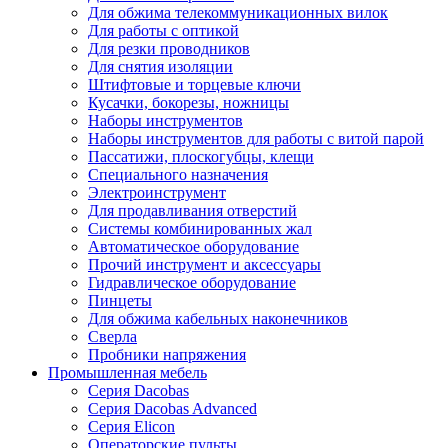
Для обжима телекоммуникационных вилок
Для работы с оптикой
Для резки проводников
Для снятия изоляции
Штифтовые и торцевые ключи
Кусачки, бокорезы, ножницы
Наборы инструментов
Наборы инструментов для работы с витой парой
Пассатижи, плоскогубцы, клещи
Специального назначения
Электроинструмент
Для продавливания отверстий
Системы комбинированных жал
Автоматическое оборудование
Прочий инструмент и аксессуары
Гидравлическое оборудование
Пинцеты
Для обжима кабельных наконечников
Сверла
Пробники напряжения
Промышленная мебель
Серия Dacobas
Серия Dacobas Advanced
Серия Elicon
Операторские пульты