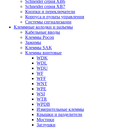
Schneider серия XB6
Schneider серия XB7
Кнопки и переключатели
Корпуса и пульты управления
Системы сигнализации
Клеммные колодки и разъемы
Кабельные вводы
Клеммы Pocon
Зажимы
Клеммы SAK
Клеммы винтовые
WDK
WDL
WDU
WF
WFF
WNT
WPE
WSI
WTR
WPDB
Измерительные клеммы
Крышки и разделители
Мостики
Заглушки