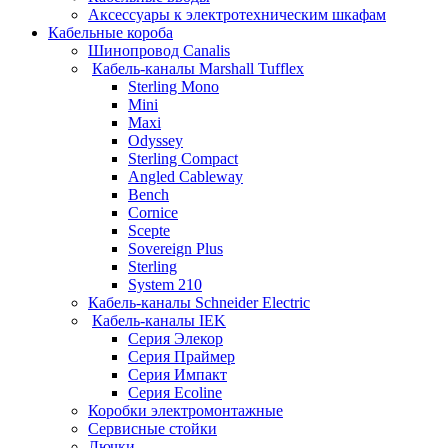
Аксессуары к электротехническим шкафам
Кабельные короба
Шинопровод Canalis
Кабель-каналы Marshall Tufflex
Sterling Mono
Mini
Maxi
Odyssey
Sterling Compact
Angled Cableway
Bench
Cornice
Scepte
Sovereign Plus
Sterling
System 210
Кабель-каналы Schneider Electric
Кабель-каналы IEK
Серия Элекор
Серия Праймер
Серия Импакт
Серия Ecoline
Коробки электромонтажные
Сервисные стойки
Лючки