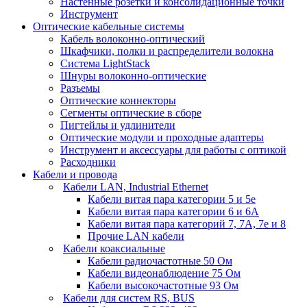
Настенные розетки и консолидационные точки
Инструмент
Оптические кабельные системы
Кабель волоконно-оптический
Шкафчики, полки и распределители волокна
Система LightStack
Шнуры волоконно-оптические
Разъемы
Оптические коннекторы
Сегменты оптические в сборе
Пигтейлы и удлинители
Оптические модули и проходные адаптеры
Инструмент и аксессуары для работы с оптикой
Расходники
Кабели и провода
Кабели LAN, Industrial Ethernet
Кабели витая пара категории 5 и 5е
Кабели витая пара категории 6 и 6A
Кабели витая пара категорий 7, 7А, 7е и 8
Прочие LAN кабели
Кабели коаксиальные
Кабели радиочастотные 50 Ом
Кабели видеонаблюдение 75 Ом
Кабели высокочастотные 93 Ом
Кабели для систем RS, BUS