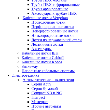
Трубы ПВХ жесткие
Трубы ПВХ гофрированные
Трубы армированные
Аксессуары к трубам ПВХ
Кабельные лотки Vergokan
Проволочные лотки
Перфорированные лотки
Неперфорированные лотки
Низкопрофильные лотки
Лотки из нержавеющей стали
Лестничные лотки
Аксессуары
Кабельные лотки IEK
Кабельные лотки Cablofil
Кабельные лотки Kopos
Snakeway
Напольные кабельные системы
Электротехника
Автоматические выключатели
Серия Acti9
Серия Домовой
Compact NB и NC
Interpact
Masterpact
Прочие автоматы