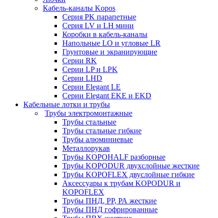
Кабель-каналы Kopos
Серия PK парапетные
Серия LV и LH мини
Коробки в кабель-каналы
Напольные LO и угловые LR
Грунтовые и экранирующие
Серии RK
Серии LP и LPK
Серии LHD
Серии Elegant LE
Серии Elegant EKE и EKD
Кабельные лотки и трубы
Трубы электромонтажные
Трубы стальные
Трубы стальные гибкие
Трубы алюминиевые
Металлорукав
Трубы KOPOHALF разборные
Трубы KOPODUR двухслойные жесткие
Трубы KOPOFLEX двуслойные гибкие
Аксессуары к трубам KOPODUR и
KOPOFLEX
Трубы ПНД, РР, РА жесткие
Трубы ПНД гофрированные