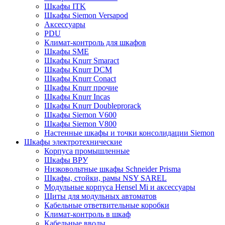
Шкафы ITK
Шкафы Siemon Versapod
Аксессуары
PDU
Климат-контроль для шкафов
Шкафы SME
Шкафы Knurr Smaract
Шкафы Knurr DCM
Шкафы Knurr Conact
Шкафы Knurr прочие
Шкафы Knurr Incas
Шкафы Knurr Doubleprorack
Шкафы Siemon V600
Шкафы Siemon V800
Настенные шкафы и точки консолидации Siemon
Шкафы электротехнические
Корпуса промышленные
Шкафы ВРУ
Низковольтные шкафы Schneider Prisma
Шкафы, стойки, рамы NSY SAREL
Модульные корпуса Hensel Mi и аксессуары
Щиты для модульных автоматов
Кабельные ответвительные коробки
Климат-контроль в шкаф
Кабельные вводы