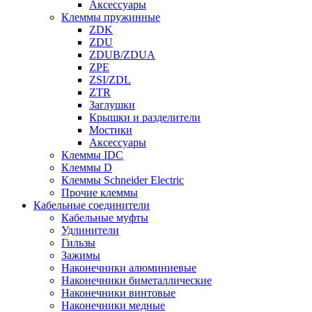
Аксессуары
Клеммы пружинные
ZDK
ZDU
ZDUB/ZDUA
ZPE
ZSI/ZDL
ZTR
Заглушки
Крышки и разделители
Мостики
Аксессуары
Клеммы IDC
Клеммы D
Клеммы Schneider Electric
Прочие клеммы
Кабельные соединители
Кабельные муфты
Удлинители
Гильзы
Зажимы
Наконечники алюминиевые
Наконечники биметаллические
Наконечники винтовые
Наконечники медные