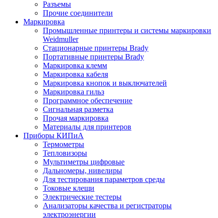
Разъемы
Прочие соединители
Маркировка
Промышленные принтеры и системы маркировки
Weidmuller
Стационарные принтеры Brady
Портативные принтеры Brady
Маркировка клемм
Маркировка кабеля
Маркировка кнопок и выключателей
Маркировка гильз
Программное обеспечение
Сигнальная разметка
Прочая маркировка
Материалы для принтеров
Приборы КИПиА
Термометры
Тепловизоры
Мультиметры цифровые
Дальномеры, нивелиры
Для тестирования параметров среды
Токовые клещи
Электрические тестеры
Анализаторы качества и регистраторы
электроэнергии