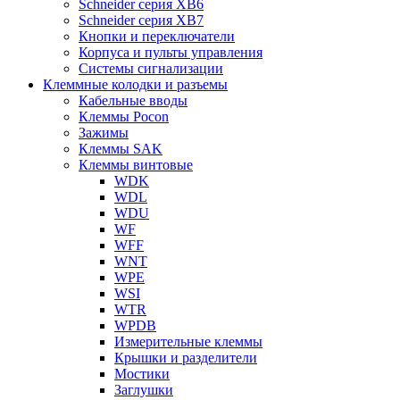
Schneider серия XB6
Schneider серия XB7
Кнопки и переключатели
Корпуса и пульты управления
Системы сигнализации
Клеммные колодки и разъемы
Кабельные вводы
Клеммы Pocon
Зажимы
Клеммы SAK
Клеммы винтовые
WDK
WDL
WDU
WF
WFF
WNT
WPE
WSI
WTR
WPDB
Измерительные клеммы
Крышки и разделители
Мостики
Заглушки