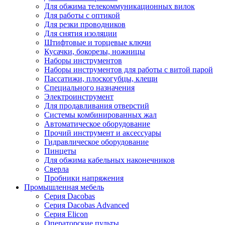
Для обжима телекоммуникационных вилок
Для работы с оптикой
Для резки проводников
Для снятия изоляции
Штифтовые и торцевые ключи
Кусачки, бокорезы, ножницы
Наборы инструментов
Наборы инструментов для работы с витой парой
Пассатижи, плоскогубцы, клещи
Специального назначения
Электроинструмент
Для продавливания отверстий
Системы комбинированных жал
Автоматическое оборудование
Прочий инструмент и аксессуары
Гидравлическое оборудование
Пинцеты
Для обжима кабельных наконечников
Сверла
Пробники напряжения
Промышленная мебель
Серия Dacobas
Серия Dacobas Advanced
Серия Elicon
Операторские пульты