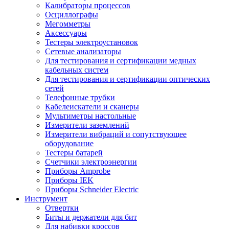
Калибраторы процессов
Осциллографы
Мегомметры
Аксессуары
Тестеры электроустановок
Сетевые анализаторы
Для тестирования и сертификации медных
кабельных систем
Для тестирования и сертификации оптических
сетей
Телефонные трубки
Кабелеискатели и сканеры
Мультиметры настольные
Измерители заземлений
Измерители вибраций и сопутствующее
оборудование
Тестеры батарей
Счетчики электроэнергии
Приборы Amprobe
Приборы IEK
Приборы Schneider Electric
Инструмент
Отвертки
Биты и держатели для бит
Для набивки кроссов