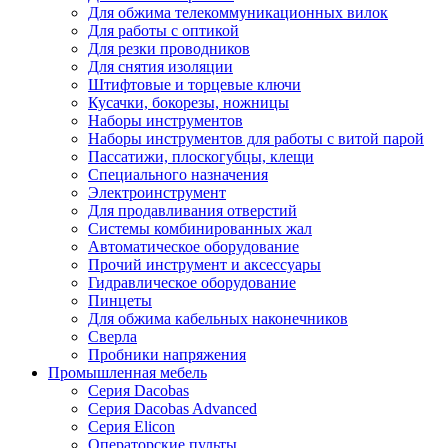
Для обжима телекоммуникационных вилок
Для работы с оптикой
Для резки проводников
Для снятия изоляции
Штифтовые и торцевые ключи
Кусачки, бокорезы, ножницы
Наборы инструментов
Наборы инструментов для работы с витой парой
Пассатижи, плоскогубцы, клещи
Специального назначения
Электроинструмент
Для продавливания отверстий
Системы комбинированных жал
Автоматическое оборудование
Прочий инструмент и аксессуары
Гидравлическое оборудование
Пинцеты
Для обжима кабельных наконечников
Сверла
Пробники напряжения
Промышленная мебель
Серия Dacobas
Серия Dacobas Advanced
Серия Elicon
Операторские пульты