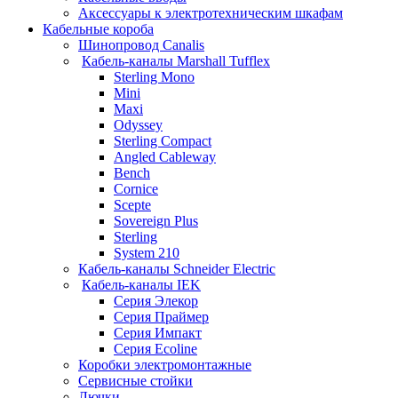
Аксессуары к электротехническим шкафам
Кабельные короба
Шинопровод Canalis
Кабель-каналы Marshall Tufflex
Sterling Mono
Mini
Maxi
Odyssey
Sterling Compact
Angled Cableway
Bench
Cornice
Scepte
Sovereign Plus
Sterling
System 210
Кабель-каналы Schneider Electric
Кабель-каналы IEK
Серия Элекор
Серия Праймер
Серия Импакт
Серия Ecoline
Коробки электромонтажные
Сервисные стойки
Лючки