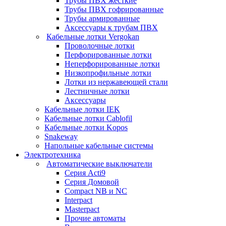
Трубы ПВХ жесткие
Трубы ПВХ гофрированные
Трубы армированные
Аксессуары к трубам ПВХ
Кабельные лотки Vergokan
Проволочные лотки
Перфорированные лотки
Неперфорированные лотки
Низкопрофильные лотки
Лотки из нержавеющей стали
Лестничные лотки
Аксессуары
Кабельные лотки IEK
Кабельные лотки Cablofil
Кабельные лотки Kopos
Snakeway
Напольные кабельные системы
Электротехника
Автоматические выключатели
Серия Acti9
Серия Домовой
Compact NB и NC
Interpact
Masterpact
Прочие автоматы