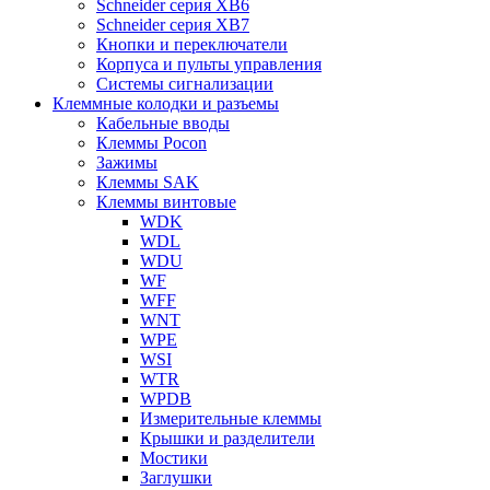
Schneider серия XB6
Schneider серия XB7
Кнопки и переключатели
Корпуса и пульты управления
Системы сигнализации
Клеммные колодки и разъемы
Кабельные вводы
Клеммы Pocon
Зажимы
Клеммы SAK
Клеммы винтовые
WDK
WDL
WDU
WF
WFF
WNT
WPE
WSI
WTR
WPDB
Измерительные клеммы
Крышки и разделители
Мостики
Заглушки