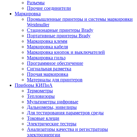
Разъемы
Прочие соединители
Маркировка
Промышленные принтеры и системы маркировки
Weidmuller
Стационарные принтеры Brady
Портативные принтеры Brady
Маркировка клемм
Маркировка кабеля
Маркировка кнопок и выключателей
Маркировка гильз
Программное обеспечение
Сигнальная разметка
Прочая маркировка
Материалы для принтеров
Приборы КИПиА
Термометры
Тепловизоры
Мультиметры цифровые
Дальномеры, нивелиры
Для тестирования параметров среды
Токовые клещи
Электрические тестеры
Анализаторы качества и регистраторы
электроэнергии