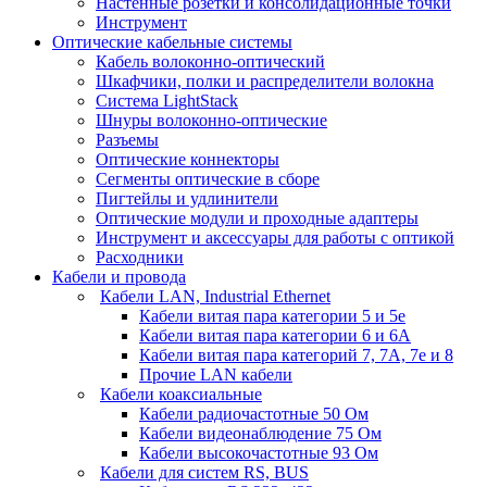
Настенные розетки и консолидационные точки
Инструмент
Оптические кабельные системы
Кабель волоконно-оптический
Шкафчики, полки и распределители волокна
Система LightStack
Шнуры волоконно-оптические
Разъемы
Оптические коннекторы
Сегменты оптические в сборе
Пигтейлы и удлинители
Оптические модули и проходные адаптеры
Инструмент и аксессуары для работы с оптикой
Расходники
Кабели и провода
Кабели LAN, Industrial Ethernet
Кабели витая пара категории 5 и 5е
Кабели витая пара категории 6 и 6A
Кабели витая пара категорий 7, 7А, 7е и 8
Прочие LAN кабели
Кабели коаксиальные
Кабели радиочастотные 50 Ом
Кабели видеонаблюдение 75 Ом
Кабели высокочастотные 93 Ом
Кабели для систем RS, BUS