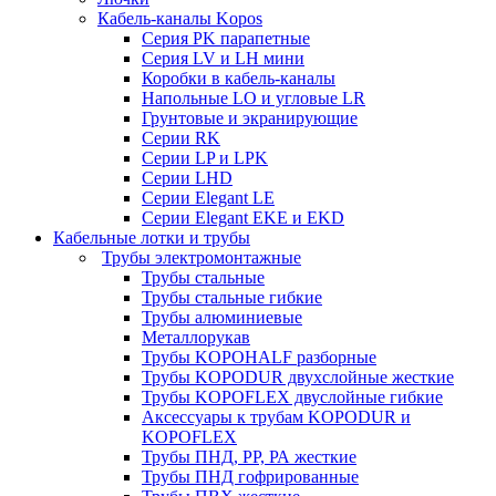
Кабель-каналы Kopos
Серия PK парапетные
Серия LV и LH мини
Коробки в кабель-каналы
Напольные LO и угловые LR
Грунтовые и экранирующие
Серии RK
Серии LP и LPK
Серии LHD
Серии Elegant LE
Серии Elegant EKE и EKD
Кабельные лотки и трубы
Трубы электромонтажные
Трубы стальные
Трубы стальные гибкие
Трубы алюминиевые
Металлорукав
Трубы KOPOHALF разборные
Трубы KOPODUR двухслойные жесткие
Трубы KOPOFLEX двуслойные гибкие
Аксессуары к трубам KOPODUR и
KOPOFLEX
Трубы ПНД, РР, РА жесткие
Трубы ПНД гофрированные