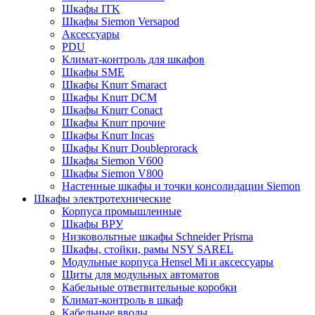
Шкафы ITK
Шкафы Siemon Versapod
Аксессуары
PDU
Климат-контроль для шкафов
Шкафы SME
Шкафы Knurr Smaract
Шкафы Knurr DCM
Шкафы Knurr Conact
Шкафы Knurr прочие
Шкафы Knurr Incas
Шкафы Knurr Doubleprorack
Шкафы Siemon V600
Шкафы Siemon V800
Настенные шкафы и точки консолидации Siemon
Шкафы электротехнические
Корпуса промышленные
Шкафы ВРУ
Низковольтные шкафы Schneider Prisma
Шкафы, стойки, рамы NSY SAREL
Модульные корпуса Hensel Mi и аксессуары
Щиты для модульных автоматов
Кабельные ответвительные коробки
Климат-контроль в шкаф
Кабельные вводы