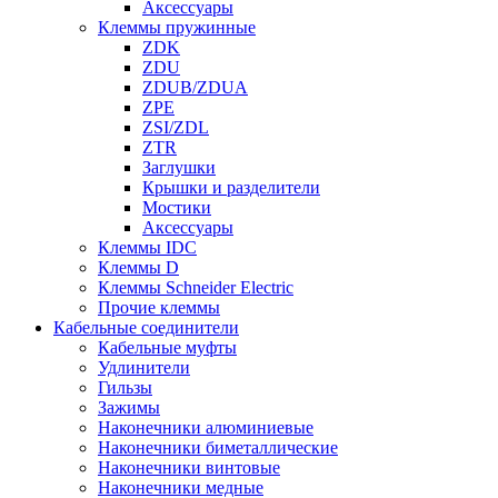
Аксессуары
Клеммы пружинные
ZDK
ZDU
ZDUB/ZDUA
ZPE
ZSI/ZDL
ZTR
Заглушки
Крышки и разделители
Мостики
Аксессуары
Клеммы IDC
Клеммы D
Клеммы Schneider Electric
Прочие клеммы
Кабельные соединители
Кабельные муфты
Удлинители
Гильзы
Зажимы
Наконечники алюминиевые
Наконечники биметаллические
Наконечники винтовые
Наконечники медные