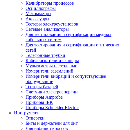
Калибраторы процессов
Осциллографы
Мегомметры
Аксессуары
Тестеры электроустановок
Сетевые анализаторы
Для тестирования и сертификации медных
кабельных систем
Для тестирования и сертификации оптических
сетей
Телефонные трубки
Кабелеискатели и сканеры
Мультиметры настольные
Измерители заземлений
Измерители вибраций и сопутствующее
оборудование
Тестеры батарей
Счетчики электроэнергии
Приборы Amprobe
Приборы IEK
Приборы Schneider Electric
Инструмент
Отвертки
Биты и держатели для бит
Для набивки кроссов