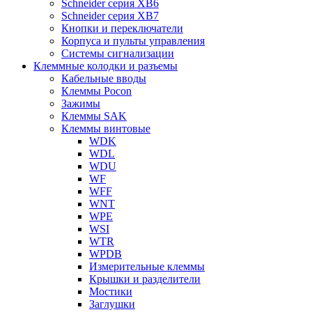
Schneider серия XB6
Schneider серия XB7
Кнопки и переключатели
Корпуса и пульты управления
Системы сигнализации
Клеммные колодки и разъемы
Кабельные вводы
Клеммы Pocon
Зажимы
Клеммы SAK
Клеммы винтовые
WDK
WDL
WDU
WF
WFF
WNT
WPE
WSI
WTR
WPDB
Измерительные клеммы
Крышки и разделители
Мостики
Заглушки