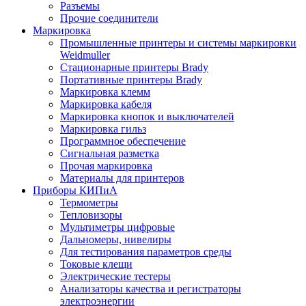
Разъемы
Прочие соединители
Маркировка
Промышленные принтеры и системы маркировки
Weidmuller
Стационарные принтеры Brady
Портативные принтеры Brady
Маркировка клемм
Маркировка кабеля
Маркировка кнопок и выключателей
Маркировка гильз
Программное обеспечение
Сигнальная разметка
Прочая маркировка
Материалы для принтеров
Приборы КИПиА
Термометры
Тепловизоры
Мультиметры цифровые
Дальномеры, нивелиры
Для тестирования параметров среды
Токовые клещи
Электрические тестеры
Анализаторы качества и регистраторы
электроэнергии