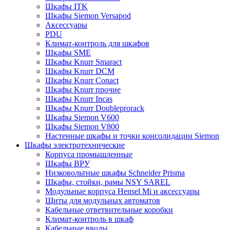
Шкафы ITK
Шкафы Siemon Versapod
Аксессуары
PDU
Климат-контроль для шкафов
Шкафы SME
Шкафы Knurr Smaract
Шкафы Knurr DCM
Шкафы Knurr Conact
Шкафы Knurr прочие
Шкафы Knurr Incas
Шкафы Knurr Doubleprorack
Шкафы Siemon V600
Шкафы Siemon V800
Настенные шкафы и точки консолидации Siemon
Шкафы электротехнические
Корпуса промышленные
Шкафы ВРУ
Низковольтные шкафы Schneider Prisma
Шкафы, стойки, рамы NSY SAREL
Модульные корпуса Hensel Mi и аксессуары
Щиты для модульных автоматов
Кабельные ответвительные коробки
Климат-контроль в шкаф
Кабельные вводы