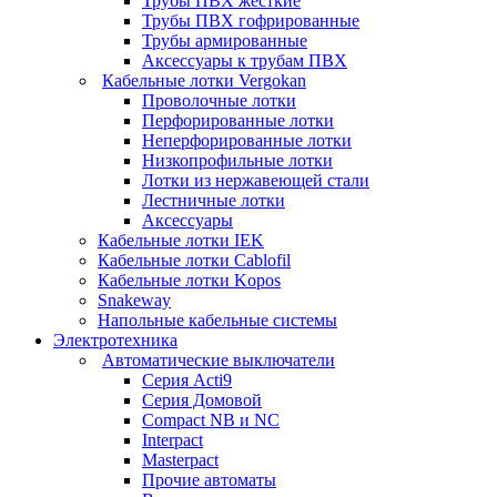
Трубы ПВХ жесткие
Трубы ПВХ гофрированные
Трубы армированные
Аксессуары к трубам ПВХ
Кабельные лотки Vergokan
Проволочные лотки
Перфорированные лотки
Неперфорированные лотки
Низкопрофильные лотки
Лотки из нержавеющей стали
Лестничные лотки
Аксессуары
Кабельные лотки IEK
Кабельные лотки Cablofil
Кабельные лотки Kopos
Snakeway
Напольные кабельные системы
Электротехника
Автоматические выключатели
Серия Acti9
Серия Домовой
Compact NB и NC
Interpact
Masterpact
Прочие автоматы