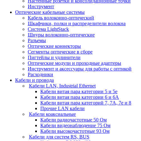
Настенные розетки и консолидационные точки
Инструмент
Оптические кабельные системы
Кабель волоконно-оптический
Шкафчики, полки и распределители волокна
Система LightStack
Шнуры волоконно-оптические
Разъемы
Оптические коннекторы
Сегменты оптические в сборе
Пигтейлы и удлинители
Оптические модули и проходные адаптеры
Инструмент и аксессуары для работы с оптикой
Расходники
Кабели и провода
Кабели LAN, Industrial Ethernet
Кабели витая пара категории 5 и 5е
Кабели витая пара категории 6 и 6A
Кабели витая пара категорий 7, 7А, 7е и 8
Прочие LAN кабели
Кабели коаксиальные
Кабели радиочастотные 50 Ом
Кабели видеонаблюдение 75 Ом
Кабели высокочастотные 93 Ом
Кабели для систем RS, BUS