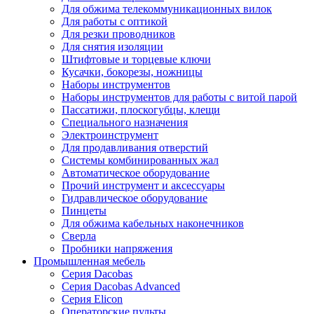
Для обжима телекоммуникационных вилок
Для работы с оптикой
Для резки проводников
Для снятия изоляции
Штифтовые и торцевые ключи
Кусачки, бокорезы, ножницы
Наборы инструментов
Наборы инструментов для работы с витой парой
Пассатижи, плоскогубцы, клещи
Специального назначения
Электроинструмент
Для продавливания отверстий
Системы комбинированных жал
Автоматическое оборудование
Прочий инструмент и аксессуары
Гидравлическое оборудование
Пинцеты
Для обжима кабельных наконечников
Сверла
Пробники напряжения
Промышленная мебель
Серия Dacobas
Серия Dacobas Advanced
Серия Elicon
Операторские пульты