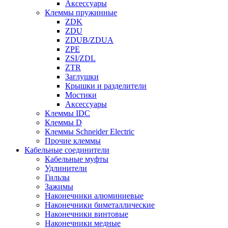
Аксессуары
Клеммы пружинные
ZDK
ZDU
ZDUB/ZDUA
ZPE
ZSI/ZDL
ZTR
Заглушки
Крышки и разделители
Мостики
Аксессуары
Клеммы IDC
Клеммы D
Клеммы Schneider Electric
Прочие клеммы
Кабельные соединители
Кабельные муфты
Удлинители
Гильзы
Зажимы
Наконечники алюминиевые
Наконечники биметаллические
Наконечники винтовые
Наконечники медные