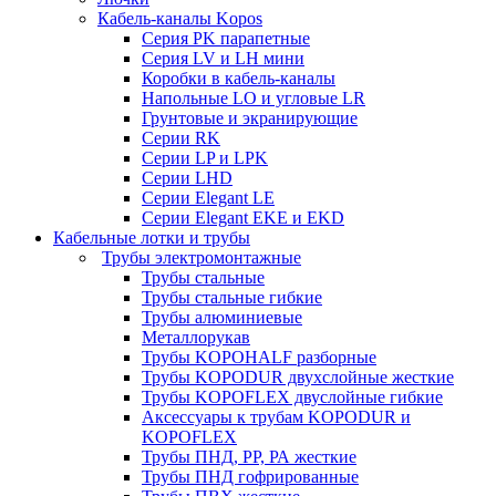
Кабель-каналы Kopos
Серия PK парапетные
Серия LV и LH мини
Коробки в кабель-каналы
Напольные LO и угловые LR
Грунтовые и экранирующие
Серии RK
Серии LP и LPK
Серии LHD
Серии Elegant LE
Серии Elegant EKE и EKD
Кабельные лотки и трубы
Трубы электромонтажные
Трубы стальные
Трубы стальные гибкие
Трубы алюминиевые
Металлорукав
Трубы KOPOHALF разборные
Трубы KOPODUR двухслойные жесткие
Трубы KOPOFLEX двуслойные гибкие
Аксессуары к трубам KOPODUR и
KOPOFLEX
Трубы ПНД, РР, РА жесткие
Трубы ПНД гофрированные