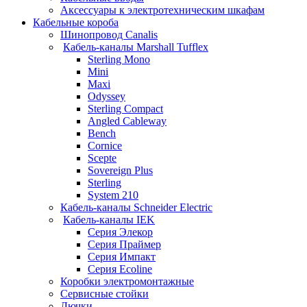
Аксессуары к электротехническим шкафам
Кабельные короба
Шинопровод Canalis
Кабель-каналы Marshall Tufflex
Sterling Mono
Mini
Maxi
Odyssey
Sterling Compact
Angled Cableway
Bench
Cornice
Scepte
Sovereign Plus
Sterling
System 210
Кабель-каналы Schneider Electric
Кабель-каналы IEK
Серия Элекор
Серия Праймер
Серия Импакт
Серия Ecoline
Коробки электромонтажные
Сервисные стойки
Лючки