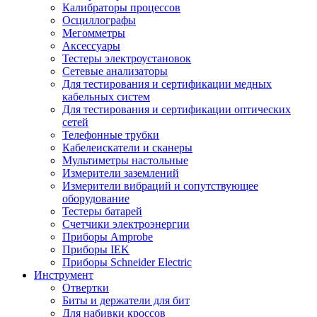
Калибраторы процессов
Осциллографы
Мегомметры
Аксессуары
Тестеры электроустановок
Сетевые анализаторы
Для тестирования и сертификации медных
кабельных систем
Для тестирования и сертификации оптических
сетей
Телефонные трубки
Кабелеискатели и сканеры
Мультиметры настольные
Измерители заземлений
Измерители вибраций и сопутствующее
оборудование
Тестеры батарей
Счетчики электроэнергии
Приборы Amprobe
Приборы IEK
Приборы Schneider Electric
Инструмент
Отвертки
Биты и держатели для бит
Для набивки кроссов