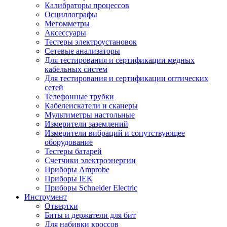
Калибраторы процессов
Осциллографы
Мегомметры
Аксессуары
Тестеры электроустановок
Сетевые анализаторы
Для тестирования и сертификации медных
кабельных систем
Для тестирования и сертификации оптических
сетей
Телефонные трубки
Кабелеискатели и сканеры
Мультиметры настольные
Измерители заземлений
Измерители вибраций и сопутствующее
оборудование
Тестеры батарей
Счетчики электроэнергии
Приборы Amprobe
Приборы IEK
Приборы Schneider Electric
Инструмент
Отвертки
Биты и держатели для бит
Для набивки кроссов