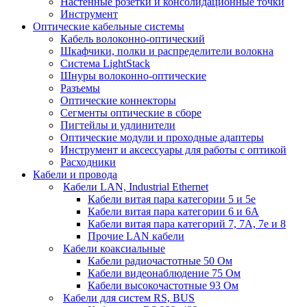
Настенные розетки и консолидационные точки
Инструмент
Оптические кабельные системы
Кабель волоконно-оптический
Шкафчики, полки и распределители волокна
Система LightStack
Шнуры волоконно-оптические
Разъемы
Оптические коннекторы
Сегменты оптические в сборе
Пигтейлы и удлинители
Оптические модули и проходные адаптеры
Инструмент и аксессуары для работы с оптикой
Расходники
Кабели и провода
Кабели LAN, Industrial Ethernet
Кабели витая пара категории 5 и 5е
Кабели витая пара категории 6 и 6A
Кабели витая пара категорий 7, 7А, 7е и 8
Прочие LAN кабели
Кабели коаксиальные
Кабели радиочастотные 50 Ом
Кабели видеонаблюдение 75 Ом
Кабели высокочастотные 93 Ом
Кабели для систем RS, BUS