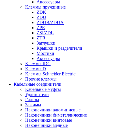
Аксессуары
Клеммы пружинные
ZDK
ZDU
ZDUB/ZDUA
ZPE
ZSI/ZDL
ZTR
Заглушки
Крышки и разделители
Мостики
Аксессуары
Клеммы IDC
Клеммы D
Клеммы Schneider Electric
Прочие клеммы
Кабельные соединители
Кабельные муфты
Удлинители
Гильзы
Зажимы
Наконечники алюминиевые
Наконечники биметаллические
Наконечники винтовые
Наконечники медные