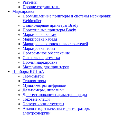
Разъемы
Прочие соединители
Маркировка
Промышленные принтеры и системы маркировки
Weidmuller
Стационарные принтеры Brady
Портативные принтеры Brady
Маркировка клемм
Маркировка кабеля
Маркировка кнопок и выключателей
Маркировка гильз
Программное обеспечение
Сигнальная разметка
Прочая маркировка
Материалы для принтеров
Приборы КИПиА
Термометры
Тепловизоры
Мультиметры цифровые
Дальномеры, нивелиры
Для тестирования параметров среды
Токовые клещи
Электрические тестеры
Анализаторы качества и регистраторы
электроэнергии