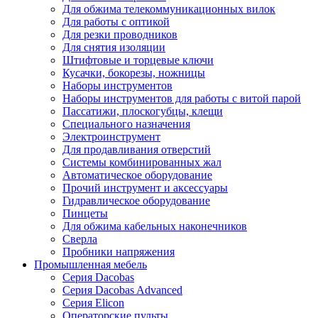
Для обжима телекоммуникационных вилок
Для работы с оптикой
Для резки проводников
Для снятия изоляции
Штифтовые и торцевые ключи
Кусачки, бокорезы, ножницы
Наборы инструментов
Наборы инструментов для работы с витой парой
Пассатижи, плоскогубцы, клещи
Специального назначения
Электроинструмент
Для продавливания отверстий
Системы комбинированных жал
Автоматическое оборудование
Прочий инструмент и аксессуары
Гидравлическое оборудование
Пинцеты
Для обжима кабельных наконечников
Сверла
Пробники напряжения
Промышленная мебель
Серия Dacobas
Серия Dacobas Advanced
Серия Elicon
Операторские пульты