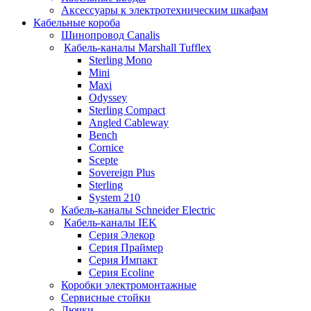
Аксессуары к электротехническим шкафам
Кабельные короба
Шинопровод Canalis
Кабель-каналы Marshall Tufflex
Sterling Mono
Mini
Maxi
Odyssey
Sterling Compact
Angled Cableway
Bench
Cornice
Scepte
Sovereign Plus
Sterling
System 210
Кабель-каналы Schneider Electric
Кабель-каналы IEK
Серия Элекор
Серия Праймер
Серия Импакт
Серия Ecoline
Коробки электромонтажные
Сервисные стойки
Лючки