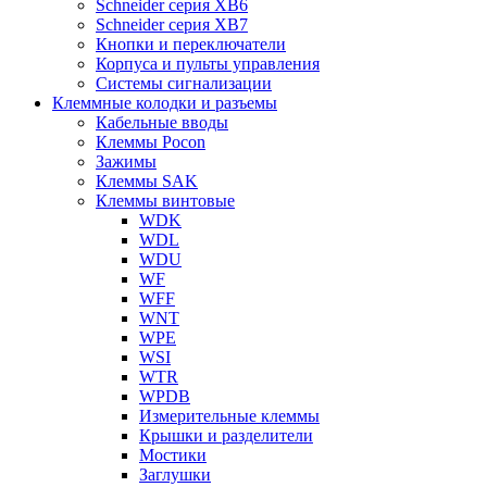
Schneider серия XB6
Schneider серия XB7
Кнопки и переключатели
Корпуса и пульты управления
Системы сигнализации
Клеммные колодки и разъемы
Кабельные вводы
Клеммы Pocon
Зажимы
Клеммы SAK
Клеммы винтовые
WDK
WDL
WDU
WF
WFF
WNT
WPE
WSI
WTR
WPDB
Измерительные клеммы
Крышки и разделители
Мостики
Заглушки