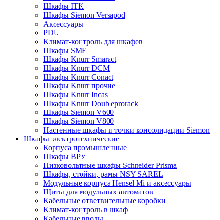
Шкафы ITK
Шкафы Siemon Versapod
Аксессуары
PDU
Климат-контроль для шкафов
Шкафы SME
Шкафы Knurr Smaract
Шкафы Knurr DCM
Шкафы Knurr Conact
Шкафы Knurr прочие
Шкафы Knurr Incas
Шкафы Knurr Doubleprorack
Шкафы Siemon V600
Шкафы Siemon V800
Настенные шкафы и точки консолидации Siemon
Шкафы электротехнические
Корпуса промышленные
Шкафы ВРУ
Низковольтные шкафы Schneider Prisma
Шкафы, стойки, рамы NSY SAREL
Модульные корпуса Hensel Mi и аксессуары
Щиты для модульных автоматов
Кабельные ответвительные коробки
Климат-контроль в шкаф
Кабельные вводы