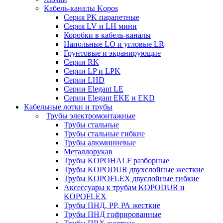
Кабель-каналы Kopos
Серия PK парапетные
Серия LV и LH мини
Коробки в кабель-каналы
Напольные LO и угловые LR
Грунтовые и экранирующие
Серии RK
Серии LP и LPK
Серии LHD
Серии Elegant LE
Серии Elegant EKE и EKD
Кабельные лотки и трубы
Трубы электромонтажные
Трубы стальные
Трубы стальные гибкие
Трубы алюминиевые
Металлорукав
Трубы KOPOHALF разборные
Трубы KOPODUR двухслойные жесткие
Трубы KOPOFLEX двуслойные гибкие
Аксессуары к трубам KOPODUR и
KOPOFLEX
Трубы ПНД, РР, РА жесткие
Трубы ПНД гофрированные