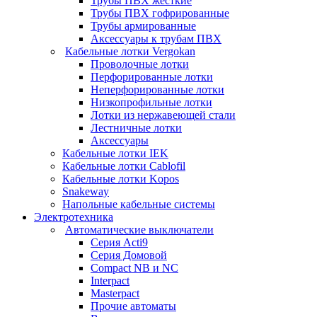
Трубы ПВХ жесткие
Трубы ПВХ гофрированные
Трубы армированные
Аксессуары к трубам ПВХ
Кабельные лотки Vergokan
Проволочные лотки
Перфорированные лотки
Неперфорированные лотки
Низкопрофильные лотки
Лотки из нержавеющей стали
Лестничные лотки
Аксессуары
Кабельные лотки IEK
Кабельные лотки Cablofil
Кабельные лотки Kopos
Snakeway
Напольные кабельные системы
Электротехника
Автоматические выключатели
Серия Acti9
Серия Домовой
Compact NB и NC
Interpact
Masterpact
Прочие автоматы