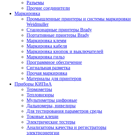
Разъемы
Прочие соединители
Маркировка
Промышленные принтеры и системы маркировки
Weidmuller
Стационарные принтеры Brady
Портативные принтеры Brady
Маркировка клемм
Маркировка кабеля
Маркировка кнопок и выключателей
Маркировка гильз
Программное обеспечение
Сигнальная разметка
Прочая маркировка
Материалы для принтеров
Приборы КИПиА
Термометры
Тепловизоры
Мультиметры цифровые
Дальномеры, нивелиры
Для тестирования параметров среды
Токовые клещи
Электрические тестеры
Анализаторы качества и регистраторы
электроэнергии