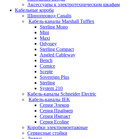
Аксессуары к электротехническим шкафам
Кабельные короба
Шинопровод Canalis
Кабель-каналы Marshall Tufflex
Sterling Mono
Mini
Maxi
Odyssey
Sterling Compact
Angled Cableway
Bench
Cornice
Scepte
Sovereign Plus
Sterling
System 210
Кабель-каналы Schneider Electric
Кабель-каналы IEK
Серия Элекор
Серия Праймер
Серия Импакт
Серия Ecoline
Коробки электромонтажные
Сервисные стойки
Лючки