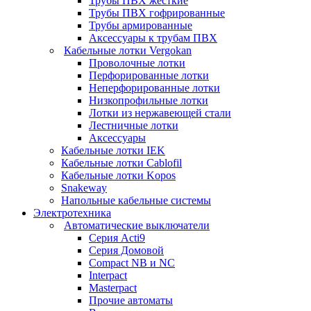
Трубы ПВХ жесткие
Трубы ПВХ гофрированные
Трубы армированные
Аксессуары к трубам ПВХ
Кабельные лотки Vergokan
Проволочные лотки
Перфорированные лотки
Неперфорированные лотки
Низкопрофильные лотки
Лотки из нержавеющей стали
Лестничные лотки
Аксессуары
Кабельные лотки IEK
Кабельные лотки Cablofil
Кабельные лотки Kopos
Snakeway
Напольные кабельные системы
Электротехника
Автоматические выключатели
Серия Acti9
Серия Домовой
Compact NB и NC
Interpact
Masterpact
Прочие автоматы