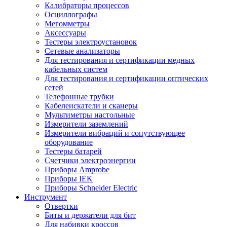
Калибраторы процессов
Осциллографы
Мегомметры
Аксессуары
Тестеры электроустановок
Сетевые анализаторы
Для тестирования и сертификации медных
кабельных систем
Для тестирования и сертификации оптических
сетей
Телефонные трубки
Кабелеискатели и сканеры
Мультиметры настольные
Измерители заземлений
Измерители вибраций и сопутствующее
оборудование
Тестеры батарей
Счетчики электроэнергии
Приборы Amprobe
Приборы IEK
Приборы Schneider Electric
Инструмент
Отвертки
Биты и держатели для бит
Для набивки кроссов