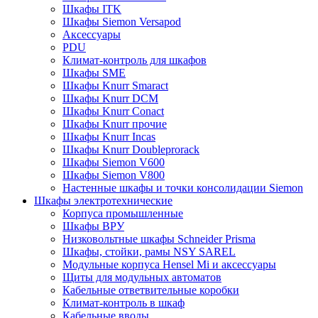
Шкафы ITK
Шкафы Siemon Versapod
Аксессуары
PDU
Климат-контроль для шкафов
Шкафы SME
Шкафы Knurr Smaract
Шкафы Knurr DCM
Шкафы Knurr Conact
Шкафы Knurr прочие
Шкафы Knurr Incas
Шкафы Knurr Doubleprorack
Шкафы Siemon V600
Шкафы Siemon V800
Настенные шкафы и точки консолидации Siemon
Шкафы электротехнические
Корпуса промышленные
Шкафы ВРУ
Низковольтные шкафы Schneider Prisma
Шкафы, стойки, рамы NSY SAREL
Модульные корпуса Hensel Mi и аксессуары
Щиты для модульных автоматов
Кабельные ответвительные коробки
Климат-контроль в шкаф
Кабельные вводы