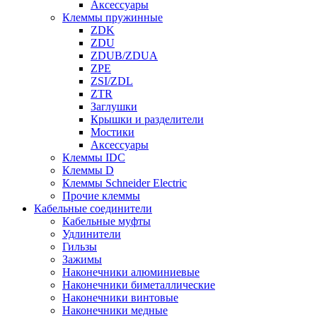
Аксессуары
Клеммы пружинные
ZDK
ZDU
ZDUB/ZDUA
ZPE
ZSI/ZDL
ZTR
Заглушки
Крышки и разделители
Мостики
Аксессуары
Клеммы IDC
Клеммы D
Клеммы Schneider Electric
Прочие клеммы
Кабельные соединители
Кабельные муфты
Удлинители
Гильзы
Зажимы
Наконечники алюминиевые
Наконечники биметаллические
Наконечники винтовые
Наконечники медные