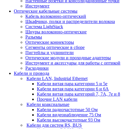
Настенные розетки и консолидационные точки
Инструмент
Оптические кабельные системы
Кабель волоконно-оптический
Шкафчики, полки и распределители волокна
Система LightStack
Шнуры волоконно-оптические
Разъемы
Оптические коннекторы
Сегменты оптические в сборе
Пигтейлы и удлинители
Оптические модули и проходные адаптеры
Инструмент и аксессуары для работы с оптикой
Расходники
Кабели и провода
Кабели LAN, Industrial Ethernet
Кабели витая пара категории 5 и 5е
Кабели витая пара категории 6 и 6A
Кабели витая пара категорий 7, 7А, 7е и 8
Прочие LAN кабели
Кабели коаксиальные
Кабели радиочастотные 50 Ом
Кабели видеонаблюдение 75 Ом
Кабели высокочастотные 93 Ом
Кабели для систем RS, BUS