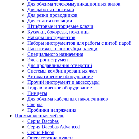
Для обжима телекоммуникационных вилок
Для работы с оптикой
Для резки проводников
Для снятия изоляции
Штифтовые и торцевые ключи
Кусачки, бокорезы, ножницы
Наборы инструментов
Наборы инструментов для работы с витой парой
Пассатижи, плоскогубцы, клещи
Специального назначения
Электроинструмент
Для продавливания отверстий
Системы комбинированных жал
Автоматическое оборудование
Прочий инструмент и аксессуары
Гидравлическое оборудование
Пинцеты
Для обжима кабельных наконечников
Сверла
Пробники напряжения
Промышленная мебель
Серия Dacobas
Серия Dacobas Advanced
Серия Elicon
Операторские пульты