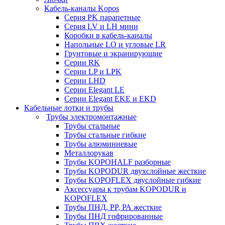
Кабель-каналы Kopos
Серия PK парапетные
Серия LV и LH мини
Коробки в кабель-каналы
Напольные LO и угловые LR
Грунтовые и экранирующие
Серии RK
Серии LP и LPK
Серии LHD
Серии Elegant LE
Серии Elegant EKE и EKD
Кабельные лотки и трубы
Трубы электромонтажные
Трубы стальные
Трубы стальные гибкие
Трубы алюминиевые
Металлорукав
Трубы KOPOHALF разборные
Трубы KOPODUR двухслойные жесткие
Трубы KOPOFLEX двуслойные гибкие
Аксессуары к трубам KOPODUR и
KOPOFLEX
Трубы ПНД, РР, РА жесткие
Трубы ПНД гофрированные