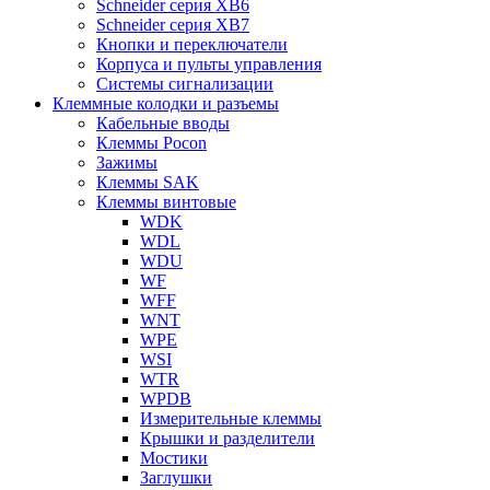
Schneider серия XB6
Schneider серия XB7
Кнопки и переключатели
Корпуса и пульты управления
Системы сигнализации
Клеммные колодки и разъемы
Кабельные вводы
Клеммы Pocon
Зажимы
Клеммы SAK
Клеммы винтовые
WDK
WDL
WDU
WF
WFF
WNT
WPE
WSI
WTR
WPDB
Измерительные клеммы
Крышки и разделители
Мостики
Заглушки