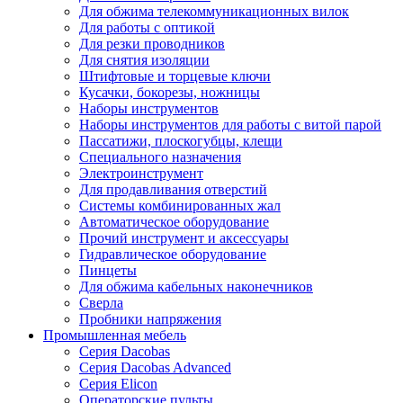
Для обжима телекоммуникационных вилок
Для работы с оптикой
Для резки проводников
Для снятия изоляции
Штифтовые и торцевые ключи
Кусачки, бокорезы, ножницы
Наборы инструментов
Наборы инструментов для работы с витой парой
Пассатижи, плоскогубцы, клещи
Специального назначения
Электроинструмент
Для продавливания отверстий
Системы комбинированных жал
Автоматическое оборудование
Прочий инструмент и аксессуары
Гидравлическое оборудование
Пинцеты
Для обжима кабельных наконечников
Сверла
Пробники напряжения
Промышленная мебель
Серия Dacobas
Серия Dacobas Advanced
Серия Elicon
Операторские пульты