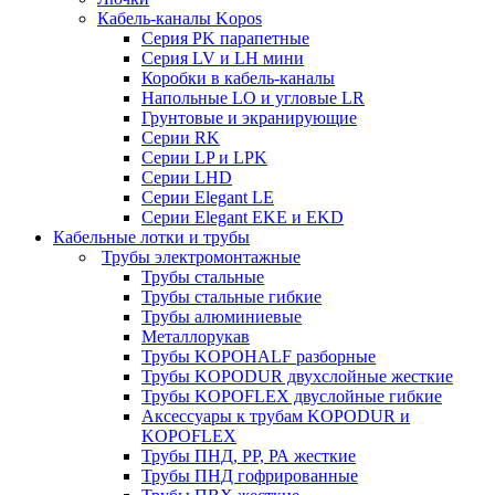
Кабель-каналы Kopos
Серия PK парапетные
Серия LV и LH мини
Коробки в кабель-каналы
Напольные LO и угловые LR
Грунтовые и экранирующие
Серии RK
Серии LP и LPK
Серии LHD
Серии Elegant LE
Серии Elegant EKE и EKD
Кабельные лотки и трубы
Трубы электромонтажные
Трубы стальные
Трубы стальные гибкие
Трубы алюминиевые
Металлорукав
Трубы KOPOHALF разборные
Трубы KOPODUR двухслойные жесткие
Трубы KOPOFLEX двуслойные гибкие
Аксессуары к трубам KOPODUR и
KOPOFLEX
Трубы ПНД, РР, РА жесткие
Трубы ПНД гофрированные