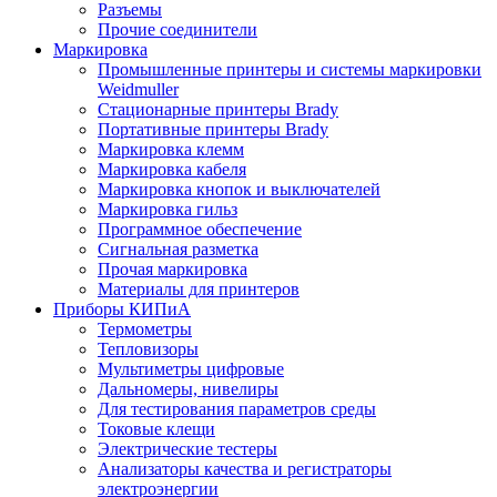
Разъемы
Прочие соединители
Маркировка
Промышленные принтеры и системы маркировки
Weidmuller
Стационарные принтеры Brady
Портативные принтеры Brady
Маркировка клемм
Маркировка кабеля
Маркировка кнопок и выключателей
Маркировка гильз
Программное обеспечение
Сигнальная разметка
Прочая маркировка
Материалы для принтеров
Приборы КИПиА
Термометры
Тепловизоры
Мультиметры цифровые
Дальномеры, нивелиры
Для тестирования параметров среды
Токовые клещи
Электрические тестеры
Анализаторы качества и регистраторы
электроэнергии