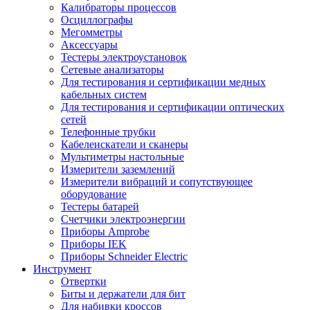
Калибраторы процессов
Осциллографы
Мегомметры
Аксессуары
Тестеры электроустановок
Сетевые анализаторы
Для тестирования и сертификации медных
кабельных систем
Для тестирования и сертификации оптических
сетей
Телефонные трубки
Кабелеискатели и сканеры
Мультиметры настольные
Измерители заземлений
Измерители вибраций и сопутствующее
оборудование
Тестеры батарей
Счетчики электроэнергии
Приборы Amprobe
Приборы IEK
Приборы Schneider Electric
Инструмент
Отвертки
Биты и держатели для бит
Для набивки кроссов