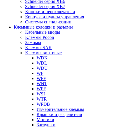
Schneider серия XB6
Schneider серия XB7
Кнопки и переключатели
Корпуса и пульты управления
Системы сигнализации
Клеммные колодки и разъемы
Кабельные вводы
Клеммы Pocon
Зажимы
Клеммы SAK
Клеммы винтовые
WDK
WDL
WDU
WF
WFF
WNT
WPE
WSI
WTR
WPDB
Измерительные клеммы
Крышки и разделители
Мостики
Заглушки