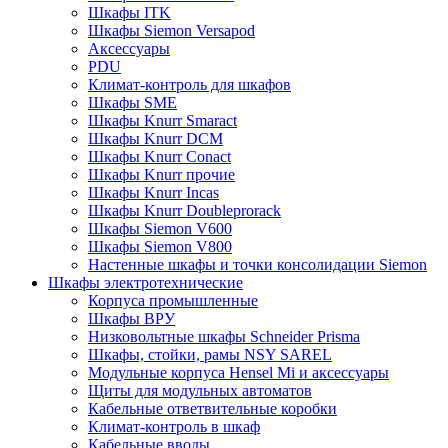
Шкафы ITK
Шкафы Siemon Versapod
Аксессуары
PDU
Климат-контроль для шкафов
Шкафы SME
Шкафы Knurr Smaract
Шкафы Knurr DCM
Шкафы Knurr Conact
Шкафы Knurr прочие
Шкафы Knurr Incas
Шкафы Knurr Doubleprorack
Шкафы Siemon V600
Шкафы Siemon V800
Настенные шкафы и точки консолидации Siemon
Шкафы электротехнические
Корпуса промышленные
Шкафы ВРУ
Низковольтные шкафы Schneider Prisma
Шкафы, стойки, рамы NSY SAREL
Модульные корпуса Hensel Mi и аксессуары
Щиты для модульных автоматов
Кабельные ответвительные коробки
Климат-контроль в шкаф
Кабельные вводы