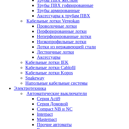
Трубы ПВХ жесткие
Трубы ПВХ гофрированные
Трубы армированные
Аксессуары к трубам ПВХ
Кабельные лотки Vergokan
Проволочные лотки
Перфорированные лотки
Неперфорированные лотки
Низкопрофильные лотки
Лотки из нержавеющей стали
Лестничные лотки
Аксессуары
Кабельные лотки IEK
Кабельные лотки Cablofil
Кабельные лотки Kopos
Snakeway
Напольные кабельные системы
Электротехника
Автоматические выключатели
Серия Acti9
Серия Домовой
Compact NB и NC
Interpact
Masterpact
Прочие автоматы