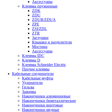
Аксессуары
Клеммы пружинные
ZDK
ZDU
ZDUB/ZDUA
ZPE
ZSI/ZDL
ZTR
Заглушки
Крышки и разделители
Мостики
Аксессуары
Клеммы IDC
Клеммы D
Клеммы Schneider Electric
Прочие клеммы
Кабельные соединители
Кабельные муфты
Удлинители
Гильзы
Зажимы
Наконечники алюминиевые
Наконечники биметаллические
Наконечники винтовые
Наконечники медные