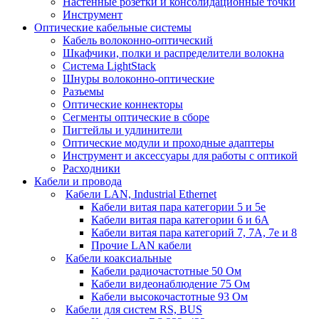
Настенные розетки и консолидационные точки
Инструмент
Оптические кабельные системы
Кабель волоконно-оптический
Шкафчики, полки и распределители волокна
Система LightStack
Шнуры волоконно-оптические
Разъемы
Оптические коннекторы
Сегменты оптические в сборе
Пигтейлы и удлинители
Оптические модули и проходные адаптеры
Инструмент и аксессуары для работы с оптикой
Расходники
Кабели и провода
Кабели LAN, Industrial Ethernet
Кабели витая пара категории 5 и 5е
Кабели витая пара категории 6 и 6A
Кабели витая пара категорий 7, 7А, 7е и 8
Прочие LAN кабели
Кабели коаксиальные
Кабели радиочастотные 50 Ом
Кабели видеонаблюдение 75 Ом
Кабели высокочастотные 93 Ом
Кабели для систем RS, BUS