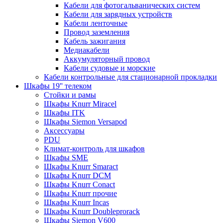
Кабели для фотогальванических систем
Кабели для зарядных устройств
Кабели ленточные
Провод заземления
Кабель зажигания
Медиакабели
Аккумуляторный провод
Кабели судовые и морские
Кабели контрольные для стационарной прокладки
Шкафы 19'' телеком
Стойки и рамы
Шкафы Knurr Miracel
Шкафы ITK
Шкафы Siemon Versapod
Аксессуары
PDU
Климат-контроль для шкафов
Шкафы SME
Шкафы Knurr Smaract
Шкафы Knurr DCM
Шкафы Knurr Conact
Шкафы Knurr прочие
Шкафы Knurr Incas
Шкафы Knurr Doubleprorack
Шкафы Siemon V600