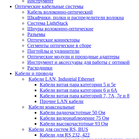
Инструмент
Оптические кабельные системы
Кабель волоконно-оптический
Шкафчики, полки и распределители волокна
Система LightStack
Шнуры волоконно-оптические
Разъемы
Оптические коннекторы
Сегменты оптические в сборе
Пигтейлы и удлинители
Оптические модули и проходные адаптеры
Инструмент и аксессуары для работы с оптикой
Расходники
Кабели и провода
Кабели LAN, Industrial Ethernet
Кабели витая пара категории 5 и 5е
Кабели витая пара категории 6 и 6A
Кабели витая пара категорий 7, 7А, 7е и 8
Прочие LAN кабели
Кабели коаксиальные
Кабели радиочастотные 50 Ом
Кабели видеонаблюдение 75 Ом
Кабели высокочастотные 93 Ом
Кабели для систем RS, BUS
Кабели для RS 232, 422