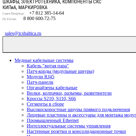
ШКАФЫ, ЭЛЕКТРОТЕХНИКА, КОМПОНЕНТЫ СКС
КИП
и
А, МАРКИРОВКА
+7 812 385-14-64
Санкт-Петербург:
8 800 600-72-75
По России:
sales@icsbaltica.ru
Медные кабельные системы
Кабель "витая пара"
Патч-корды (модульные шнуры)
Модули RJ45
Патч-панели
Органайзеры кабельные
Вилки, колпачки, разъемы, разветвители
Кроссы S210, S110, S66
Сегменты в сборе
Высокоскоростные шнуры прямого подключения
Лицевые пластины и аксессуары для монтажа моду
Промышленный Ethernet
Интеллектуальные системы управления
Настенные розетки и консолидационные точки