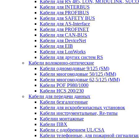
Кабели для RS 485, LON, MODULINK, SUCO
Кабели для INTERBUS
Кабели для PROFIBUS
Кабели для SAFETY BUS
Кабели для AS-Interface
Кабели для PROFINET
Кабели для CAN-BUS
Кабели для DeviceNet
Кабели для EIB
Кабели для LonWorks
Кабели для других систем RS
Кабели волоконно-оптические
Кабели одномодовые 9/125 (SM)
Кабели многомодовые 50/125 (ММ)
Кабели многомодовые 62,5/125 (ММ)
Кабели POF P980/1000
Кабели HCS 200/230
Кабели для передачи данных
Кабели безгалогенные
Кабели для искробезопасных установок
Кабели инструментальные, Re-типы
Кабелии монтажные
Кабели ПВХ
Кабели с одобрением UL/CSA
Кабели телефонные, для пожарной сигнализа