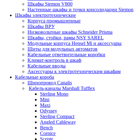
Шкафы Siemon V800
Настенные шкафы и точки консолидации Siemon
Шкафы электротехнические
Корпуса промышленные
Шкафы ВРУ
Низковольтные шкафы Schneider Prisma
Шкафы, стойки, рамы NSY SAREL
Модульные корпуса Hensel Mi и аксессуары
Щиты для модульных автоматов
Кабельные ответвительные коробки
Климат-контроль в шкаф
Кабельные вводы
Аксессуары к электротехническим шкафам
Кабельные короба
Шинопровод Canalis
Кабель-каналы Marshall Tufflex
Sterling Mono
Mini
Maxi
Odyssey
Sterling Compact
Angled Cableway
Bench
Cornice
Scepte