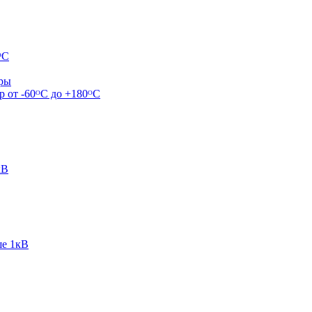
ᴼС
ары
р от -60ᴼC до +180ᴼС
кВ
ше 1кВ