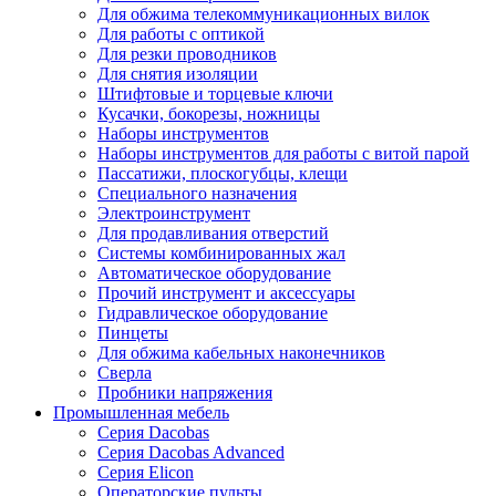
Для обжима телекоммуникационных вилок
Для работы с оптикой
Для резки проводников
Для снятия изоляции
Штифтовые и торцевые ключи
Кусачки, бокорезы, ножницы
Наборы инструментов
Наборы инструментов для работы с витой парой
Пассатижи, плоскогубцы, клещи
Специального назначения
Электроинструмент
Для продавливания отверстий
Системы комбинированных жал
Автоматическое оборудование
Прочий инструмент и аксессуары
Гидравлическое оборудование
Пинцеты
Для обжима кабельных наконечников
Сверла
Пробники напряжения
Промышленная мебель
Серия Dacobas
Серия Dacobas Advanced
Серия Elicon
Операторские пульты