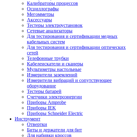
Калибраторы процессов
Осциллографы
Мегомметры
Аксессуары
Тестеры электроустановок
Сетевые анализаторы
Для тестирования и сертификации медных
кабельных систем
Для тестирования и сертификации оптических
сетей
Телефонные трубки
Кабелеискатели и сканеры
Мультиметры настольные
Измерители заземлений
Измерители вибраций и сопутствующее
оборудование
Тестеры батарей
Счетчики электроэнергии
Приборы Amprobe
Приборы IEK
Приборы Schneider Electric
Инструмент
Отвертки
Биты и держатели для бит
Для набивки кроссов