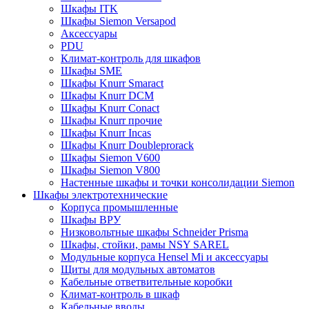
Шкафы ITK
Шкафы Siemon Versapod
Аксессуары
PDU
Климат-контроль для шкафов
Шкафы SME
Шкафы Knurr Smaract
Шкафы Knurr DCM
Шкафы Knurr Conact
Шкафы Knurr прочие
Шкафы Knurr Incas
Шкафы Knurr Doubleprorack
Шкафы Siemon V600
Шкафы Siemon V800
Настенные шкафы и точки консолидации Siemon
Шкафы электротехнические
Корпуса промышленные
Шкафы ВРУ
Низковольтные шкафы Schneider Prisma
Шкафы, стойки, рамы NSY SAREL
Модульные корпуса Hensel Mi и аксессуары
Щиты для модульных автоматов
Кабельные ответвительные коробки
Климат-контроль в шкаф
Кабельные вводы