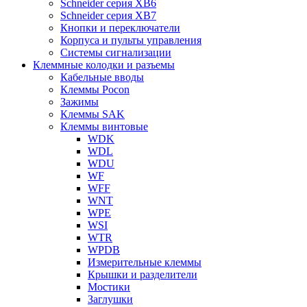
Schneider серия XB6
Schneider серия XB7
Кнопки и переключатели
Корпуса и пульты управления
Системы сигнализации
Клеммные колодки и разъемы
Кабельные вводы
Клеммы Pocon
Зажимы
Клеммы SAK
Клеммы винтовые
WDK
WDL
WDU
WF
WFF
WNT
WPE
WSI
WTR
WPDB
Измерительные клеммы
Крышки и разделители
Мостики
Заглушки