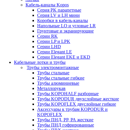
Кабель-каналы Kopos
Серия PK парапетные
Серия LV и LH мини
Коробки в кабель-каналы
Напольные LO и угловые LR
Грунтовые и экранирующие
Серии RK
Серии LP и LPK
Серии LHD
Серии Elegant LE
Серии Elegant EKE и EKD
Кабельные лотки и трубы
Трубы электромонтажные
Трубы стальные
Трубы стальные гибкие
Трубы алюминиевые
Металлорукав
Трубы KOPOHALF разборные
Трубы KOPODUR двухслойные жесткие
Трубы KOPOFLEX двуслойные гибкие
Аксессуары к трубам KOPODUR и
KOPOFLEX
Трубы ПНД, РР, РА жесткие
Трубы ПНД гофрированные