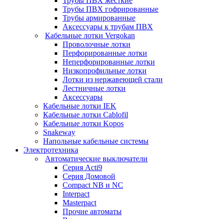
Трубы ПВХ жесткие
Трубы ПВХ гофрированные
Трубы армированные
Аксессуары к трубам ПВХ
Кабельные лотки Vergokan
Проволочные лотки
Перфорированные лотки
Неперфорированные лотки
Низкопрофильные лотки
Лотки из нержавеющей стали
Лестничные лотки
Аксессуары
Кабельные лотки IEK
Кабельные лотки Cablofil
Кабельные лотки Kopos
Snakeway
Напольные кабельные системы
Электротехника
Автоматические выключатели
Серия Acti9
Серия Домовой
Compact NB и NC
Interpact
Masterpact
Прочие автоматы