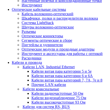
Настенные розетки и консолидационные точки
Инструмент
Оптические кабельные системы
Кабель волоконно-оптический
Шкафчики, полки и распределители волокна
Система LightStack
Шнуры волоконно-оптические
Разъемы
Оптические коннекторы
Сегменты оптические в сборе
Пигтейлы и удлинители
Оптические модули и проходные адаптеры
Инструмент и аксессуары для работы с оптикой
Расходники
Кабели и провода
Кабели LAN, Industrial Ethernet
Кабели витая пара категории 5 и 5е
Кабели витая пара категории 6 и 6A
Кабели витая пара категорий 7, 7А, 7е и 8
Прочие LAN кабели
Кабели коаксиальные
Кабели радиочастотные 50 Ом
Кабели видеонаблюдение 75 Ом
Кабели высокочастотные 93 Ом
Кабели для систем RS, BUS