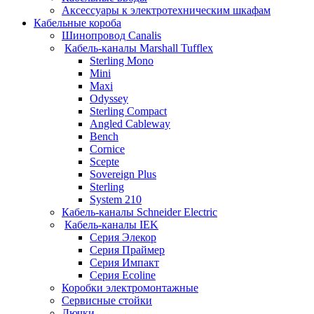
Аксессуары к электротехническим шкафам
Кабельные короба
Шинопровод Canalis
Кабель-каналы Marshall Tufflex
Sterling Mono
Mini
Maxi
Odyssey
Sterling Compact
Angled Cableway
Bench
Cornice
Scepte
Sovereign Plus
Sterling
System 210
Кабель-каналы Schneider Electric
Кабель-каналы IEK
Серия Элекор
Серия Праймер
Серия Импакт
Серия Ecoline
Коробки электромонтажные
Сервисные стойки
Лючки