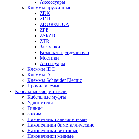
Аксессуары
Клеммы пружинные
ZDK
ZDU
ZDUB/ZDUA
ZPE
ZSI/ZDL
ZTR
Заглушки
Крышки и разделители
Мостики
Аксессуары
Клеммы IDC
Клеммы D
Клеммы Schneider Electric
Прочие клеммы
Кабельные соединители
Кабельные муфты
Удлинители
Гильзы
Зажимы
Наконечники алюминиевые
Наконечники биметаллические
Наконечники винтовые
Наконечники медные