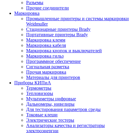
Разъемы
Прочие соединители
Маркировка
Промышленные принтеры и системы маркировки
Weidmuller
Стационарные принтеры Brady
Портативные принтеры Brady
Маркировка клемм
Маркировка кабеля
Маркировка кнопок и выключателей
Маркировка гильз
Программное обеспечение
Сигнальная разметка
Прочая маркировка
Материалы для принтеров
Приборы КИПиА
Термометры
Тепловизоры
Мультиметры цифровые
Дальномеры, нивелиры
Для тестирования параметров среды
Токовые клещи
Электрические тестеры
Анализаторы качества и регистраторы
электроэнергии