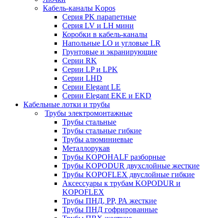
Кабель-каналы Kopos
Серия PK парапетные
Серия LV и LH мини
Коробки в кабель-каналы
Напольные LO и угловые LR
Грунтовые и экранирующие
Серии RK
Серии LP и LPK
Серии LHD
Серии Elegant LE
Серии Elegant EKE и EKD
Кабельные лотки и трубы
Трубы электромонтажные
Трубы стальные
Трубы стальные гибкие
Трубы алюминиевые
Металлорукав
Трубы KOPOHALF разборные
Трубы KOPODUR двухслойные жесткие
Трубы KOPOFLEX двуслойные гибкие
Аксессуары к трубам KOPODUR и
KOPOFLEX
Трубы ПНД, РР, РА жесткие
Трубы ПНД гофрированные