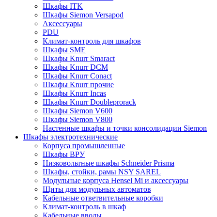
Шкафы ITK
Шкафы Siemon Versapod
Аксессуары
PDU
Климат-контроль для шкафов
Шкафы SME
Шкафы Knurr Smaract
Шкафы Knurr DCM
Шкафы Knurr Conact
Шкафы Knurr прочие
Шкафы Knurr Incas
Шкафы Knurr Doubleprorack
Шкафы Siemon V600
Шкафы Siemon V800
Настенные шкафы и точки консолидации Siemon
Шкафы электротехнические
Корпуса промышленные
Шкафы ВРУ
Низковольтные шкафы Schneider Prisma
Шкафы, стойки, рамы NSY SAREL
Модульные корпуса Hensel Mi и аксессуары
Щиты для модульных автоматов
Кабельные ответвительные коробки
Климат-контроль в шкаф
Кабельные вводы