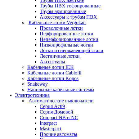
Трубы ПВХ жесткие
Трубы ПВХ гофрированные
Трубы армированные
Аксессуары к трубам ПВХ
Кабельные лотки Vergokan
Проволочные лотки
Перфорированные лотки
Неперфорированные лотки
Низкопрофильные лотки
Лотки из нержавеющей стали
Лестничные лотки
Аксессуары
Кабельные лотки IEK
Кабельные лотки Cablofil
Кабельные лотки Kopos
Snakeway
Напольные кабельные системы
Электротехника
Автоматические выключатели
Серия Acti9
Серия Домовой
Compact NB и NC
Interpact
Masterpact
Прочие автоматы