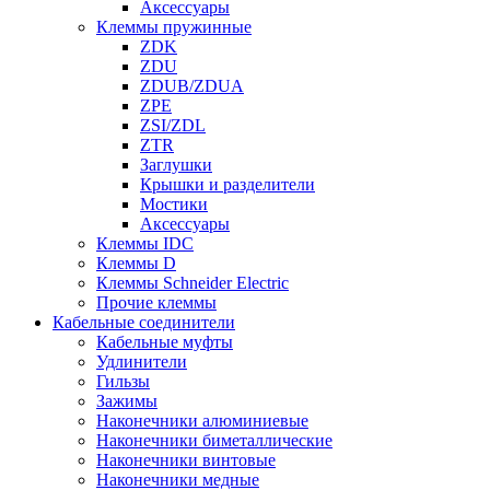
Аксессуары
Клеммы пружинные
ZDK
ZDU
ZDUB/ZDUA
ZPE
ZSI/ZDL
ZTR
Заглушки
Крышки и разделители
Мостики
Аксессуары
Клеммы IDC
Клеммы D
Клеммы Schneider Electric
Прочие клеммы
Кабельные соединители
Кабельные муфты
Удлинители
Гильзы
Зажимы
Наконечники алюминиевые
Наконечники биметаллические
Наконечники винтовые
Наконечники медные