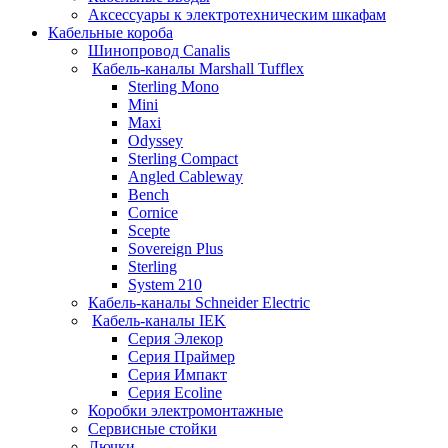
Аксессуары к электротехническим шкафам
Кабельные короба
Шинопровод Canalis
Кабель-каналы Marshall Tufflex
Sterling Mono
Mini
Maxi
Odyssey
Sterling Compact
Angled Cableway
Bench
Cornice
Scepte
Sovereign Plus
Sterling
System 210
Кабель-каналы Schneider Electric
Кабель-каналы IEK
Серия Элекор
Серия Праймер
Серия Импакт
Серия Ecoline
Коробки электромонтажные
Сервисные стойки
Лючки