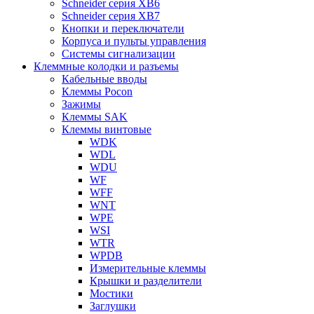
Schneider серия XB6
Schneider серия XB7
Кнопки и переключатели
Корпуса и пульты управления
Системы сигнализации
Клеммные колодки и разъемы
Кабельные вводы
Клеммы Pocon
Зажимы
Клеммы SAK
Клеммы винтовые
WDK
WDL
WDU
WF
WFF
WNT
WPE
WSI
WTR
WPDB
Измерительные клеммы
Крышки и разделители
Мостики
Заглушки