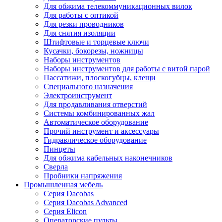
Для обжима телекоммуникационных вилок
Для работы с оптикой
Для резки проводников
Для снятия изоляции
Штифтовые и торцевые ключи
Кусачки, бокорезы, ножницы
Наборы инструментов
Наборы инструментов для работы с витой парой
Пассатижи, плоскогубцы, клещи
Специального назначения
Электроинструмент
Для продавливания отверстий
Системы комбинированных жал
Автоматическое оборудование
Прочий инструмент и аксессуары
Гидравлическое оборудование
Пинцеты
Для обжима кабельных наконечников
Сверла
Пробники напряжения
Промышленная мебель
Серия Dacobas
Серия Dacobas Advanced
Серия Elicon
Операторские пульты