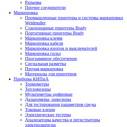
Разъемы
Прочие соединители
Маркировка
Промышленные принтеры и системы маркировки
Weidmuller
Стационарные принтеры Brady
Портативные принтеры Brady
Маркировка клемм
Маркировка кабеля
Маркировка кнопок и выключателей
Маркировка гильз
Программное обеспечение
Сигнальная разметка
Прочая маркировка
Материалы для принтеров
Приборы КИПиА
Термометры
Тепловизоры
Мультиметры цифровые
Дальномеры, нивелиры
Для тестирования параметров среды
Токовые клещи
Электрические тестеры
Анализаторы качества и регистраторы
электроэнергии