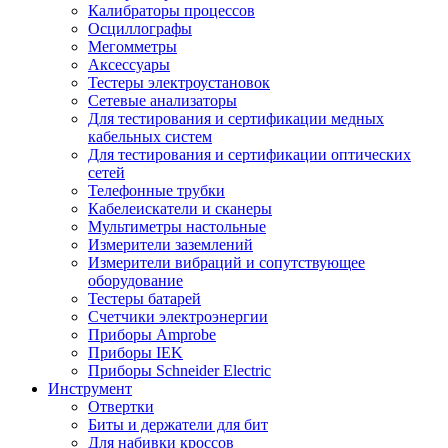
Калибраторы процессов
Осциллографы
Мегомметры
Аксессуары
Тестеры электроустановок
Сетевые анализаторы
Для тестирования и сертификации медных
кабельных систем
Для тестирования и сертификации оптических
сетей
Телефонные трубки
Кабелеискатели и сканеры
Мультиметры настольные
Измерители заземлений
Измерители вибраций и сопутствующее
оборудование
Тестеры батарей
Счетчики электроэнергии
Приборы Amprobe
Приборы IEK
Приборы Schneider Electric
Инструмент
Отвертки
Биты и держатели для бит
Для набивки кроссов