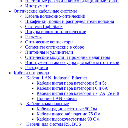
Настенные розетки и консолидационные точки
Инструмент
Оптические кабельные системы
Кабель волоконно-оптический
Шкафчики, полки и распределители волокна
Система LightStack
Шнуры волоконно-оптические
Разъемы
Оптические коннекторы
Сегменты оптические в сборе
Пигтейлы и удлинители
Оптические модули и проходные адаптеры
Инструмент и аксессуары для работы с оптикой
Расходники
Кабели и провода
Кабели LAN, Industrial Ethernet
Кабели витая пара категории 5 и 5е
Кабели витая пара категории 6 и 6A
Кабели витая пара категорий 7, 7А, 7е и 8
Прочие LAN кабели
Кабели коаксиальные
Кабели радиочастотные 50 Ом
Кабели видеонаблюдение 75 Ом
Кабели высокочастотные 93 Ом
Кабели для систем RS, BUS