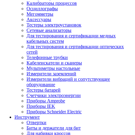
Калибраторы процессов
Осциллографы
Мегомметры
Аксессуары
Тестеры электроустановок
Сетевые анализаторы
Для тестирования и сертификации медных
кабельных систем
Для тестирования и сертификации оптических
сетей
Телефонные трубки
Кабелеискатели и сканеры
Мультиметры настольные
Измерители заземлений
Измерители вибраций и сопутствующее
оборудование
Тестеры батарей
Счетчики электроэнергии
Приборы Amprobe
Приборы IEK
Приборы Schneider Electric
Инструмент
Отвертки
Биты и держатели для бит
Для набивки кроссов