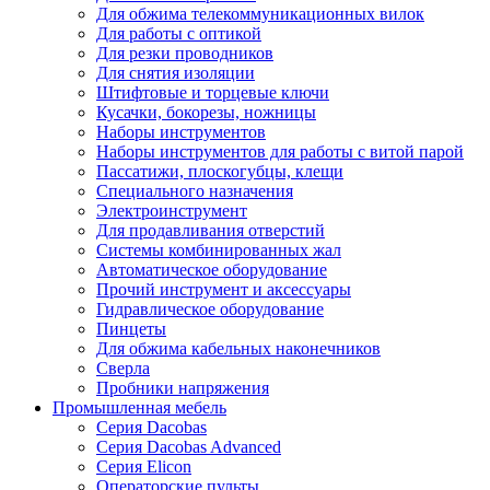
Для обжима телекоммуникационных вилок
Для работы с оптикой
Для резки проводников
Для снятия изоляции
Штифтовые и торцевые ключи
Кусачки, бокорезы, ножницы
Наборы инструментов
Наборы инструментов для работы с витой парой
Пассатижи, плоскогубцы, клещи
Специального назначения
Электроинструмент
Для продавливания отверстий
Системы комбинированных жал
Автоматическое оборудование
Прочий инструмент и аксессуары
Гидравлическое оборудование
Пинцеты
Для обжима кабельных наконечников
Сверла
Пробники напряжения
Промышленная мебель
Серия Dacobas
Серия Dacobas Advanced
Серия Elicon
Операторские пульты