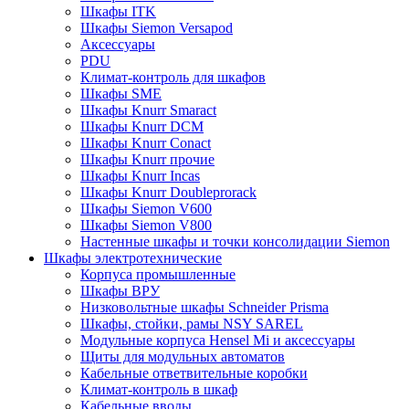
Шкафы ITK
Шкафы Siemon Versapod
Аксессуары
PDU
Климат-контроль для шкафов
Шкафы SME
Шкафы Knurr Smaract
Шкафы Knurr DCM
Шкафы Knurr Conact
Шкафы Knurr прочие
Шкафы Knurr Incas
Шкафы Knurr Doubleprorack
Шкафы Siemon V600
Шкафы Siemon V800
Настенные шкафы и точки консолидации Siemon
Шкафы электротехнические
Корпуса промышленные
Шкафы ВРУ
Низковольтные шкафы Schneider Prisma
Шкафы, стойки, рамы NSY SAREL
Модульные корпуса Hensel Mi и аксессуары
Щиты для модульных автоматов
Кабельные ответвительные коробки
Климат-контроль в шкаф
Кабельные вводы