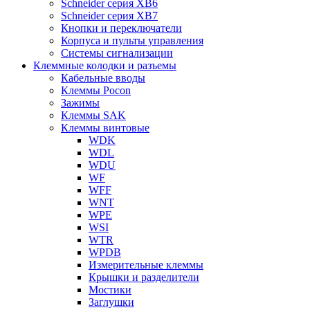
Schneider серия XB6
Schneider серия XB7
Кнопки и переключатели
Корпуса и пульты управления
Системы сигнализации
Клеммные колодки и разъемы
Кабельные вводы
Клеммы Pocon
Зажимы
Клеммы SAK
Клеммы винтовые
WDK
WDL
WDU
WF
WFF
WNT
WPE
WSI
WTR
WPDB
Измерительные клеммы
Крышки и разделители
Мостики
Заглушки