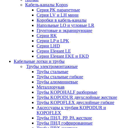
Кабель-каналы Kopos
Серия PK парапетные
Серия LV и LH мини
Коробки в кабель-каналы
Напольные LO и угловые LR
Грунтовые и экранирующие
Серии RK
Серии LP и LPK
Серии LHD
Серии Elegant LE
Серии Elegant EKE и EKD
Кабельные лотки и трубы
Трубы электромонтажные
Трубы стальные
Трубы стальные гибкие
Трубы алюминиевые
Металлорукав
Трубы KOPOHALF разборные
Трубы KOPODUR двухслойные жесткие
Трубы KOPOFLEX двуслойные гибкие
Аксессуары к трубам KOPODUR и
KOPOFLEX
Трубы ПНД, РР, РА жесткие
Трубы ПНД гофрированные