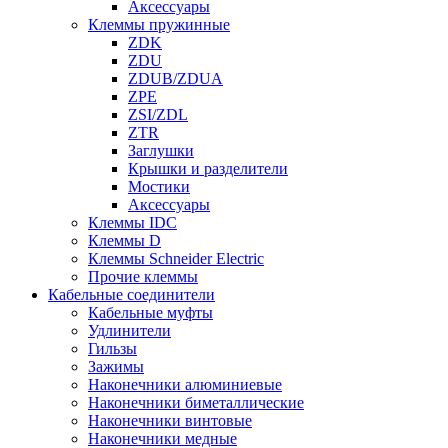
Аксессуары
Клеммы пружинные
ZDK
ZDU
ZDUB/ZDUA
ZPE
ZSI/ZDL
ZTR
Заглушки
Крышки и разделители
Мостики
Аксессуары
Клеммы IDC
Клеммы D
Клеммы Schneider Electric
Прочие клеммы
Кабельные соединители
Кабельные муфты
Удлинители
Гильзы
Зажимы
Наконечники алюминиевые
Наконечники биметаллические
Наконечники винтовые
Наконечники медные