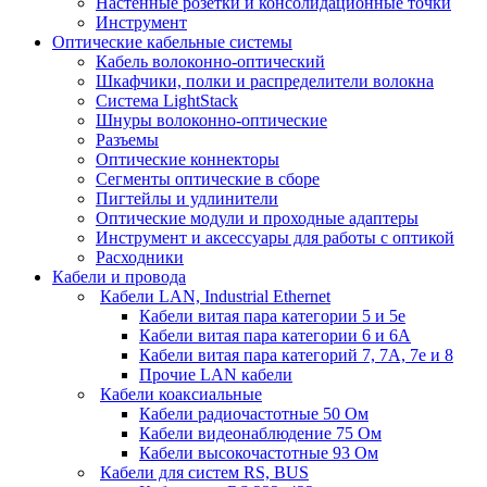
Настенные розетки и консолидационные точки
Инструмент
Оптические кабельные системы
Кабель волоконно-оптический
Шкафчики, полки и распределители волокна
Система LightStack
Шнуры волоконно-оптические
Разъемы
Оптические коннекторы
Сегменты оптические в сборе
Пигтейлы и удлинители
Оптические модули и проходные адаптеры
Инструмент и аксессуары для работы с оптикой
Расходники
Кабели и провода
Кабели LAN, Industrial Ethernet
Кабели витая пара категории 5 и 5е
Кабели витая пара категории 6 и 6A
Кабели витая пара категорий 7, 7А, 7е и 8
Прочие LAN кабели
Кабели коаксиальные
Кабели радиочастотные 50 Ом
Кабели видеонаблюдение 75 Ом
Кабели высокочастотные 93 Ом
Кабели для систем RS, BUS