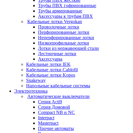
Трубы ПВХ жесткие
Трубы ПВХ гофрированные
Трубы армированные
Аксессуары к трубам ПВХ
Кабельные лотки Vergokan
Проволочные лотки
Перфорированные лотки
Неперфорированные лотки
Низкопрофильные лотки
Лотки из нержавеющей стали
Лестничные лотки
Аксессуары
Кабельные лотки IEK
Кабельные лотки Cablofil
Кабельные лотки Kopos
Snakeway
Напольные кабельные системы
Электротехника
Автоматические выключатели
Серия Acti9
Серия Домовой
Compact NB и NC
Interpact
Masterpact
Прочие автоматы