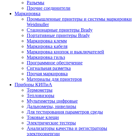
Разъемы
Прочие соединители
Маркировка
Промышленные принтеры и системы маркировки
Weidmuller
Стационарные принтеры Brady
Портативные принтеры Brady
Маркировка клемм
Маркировка кабеля
Маркировка кнопок и выключателей
Маркировка гильз
Программное обеспечение
Сигнальная разметка
Прочая маркировка
Материалы для принтеров
Приборы КИПиА
Термометры
Тепловизоры
Мультиметры цифровые
Дальномеры, нивелиры
Для тестирования параметров среды
Токовые клещи
Электрические тестеры
Анализаторы качества и регистраторы
электроэнергии