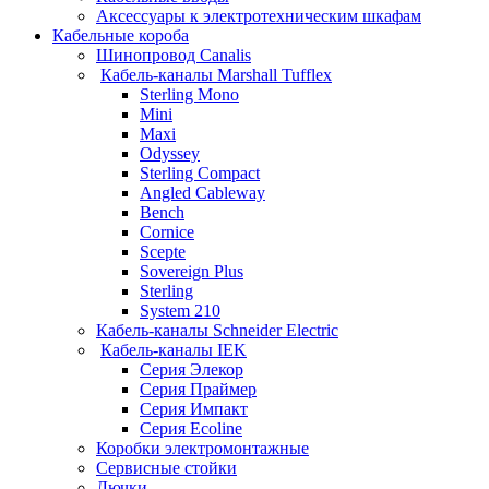
Аксессуары к электротехническим шкафам
Кабельные короба
Шинопровод Canalis
Кабель-каналы Marshall Tufflex
Sterling Mono
Mini
Maxi
Odyssey
Sterling Compact
Angled Cableway
Bench
Cornice
Scepte
Sovereign Plus
Sterling
System 210
Кабель-каналы Schneider Electric
Кабель-каналы IEK
Серия Элекор
Серия Праймер
Серия Импакт
Серия Ecoline
Коробки электромонтажные
Сервисные стойки
Лючки