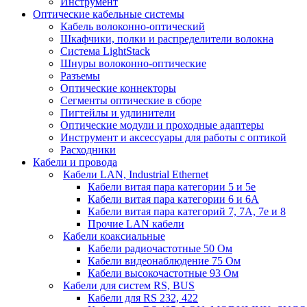
Инструмент
Оптические кабельные системы
Кабель волоконно-оптический
Шкафчики, полки и распределители волокна
Система LightStack
Шнуры волоконно-оптические
Разъемы
Оптические коннекторы
Сегменты оптические в сборе
Пигтейлы и удлинители
Оптические модули и проходные адаптеры
Инструмент и аксессуары для работы с оптикой
Расходники
Кабели и провода
Кабели LAN, Industrial Ethernet
Кабели витая пара категории 5 и 5е
Кабели витая пара категории 6 и 6A
Кабели витая пара категорий 7, 7А, 7е и 8
Прочие LAN кабели
Кабели коаксиальные
Кабели радиочастотные 50 Ом
Кабели видеонаблюдение 75 Ом
Кабели высокочастотные 93 Ом
Кабели для систем RS, BUS
Кабели для RS 232, 422