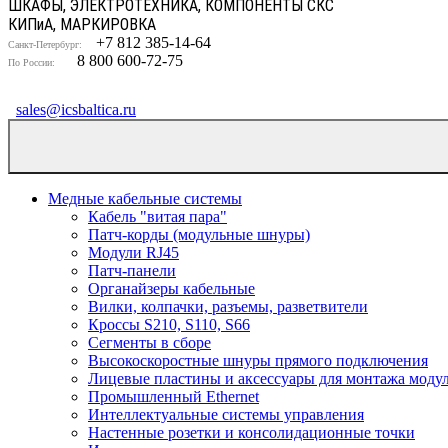
ШКАФЫ, ЭЛЕКТРОТЕХНИКА, КОМПОНЕНТЫ СКС
КИП
и
А, МАРКИРОВКА
+7 812 385-14-64
Санкт-Петербург:
8 800 600-72-75
По России:
sales@icsbaltica.ru
Медные кабельные системы
Кабель "витая пара"
Патч-корды (модульные шнуры)
Модули RJ45
Патч-панели
Органайзеры кабельные
Вилки, колпачки, разъемы, разветвители
Кроссы S210, S110, S66
Сегменты в сборе
Высокоскоростные шнуры прямого подключения
Лицевые пластины и аксессуары для монтажа моду
Промышленный Ethernet
Интеллектуальные системы управления
Настенные розетки и консолидационные точки