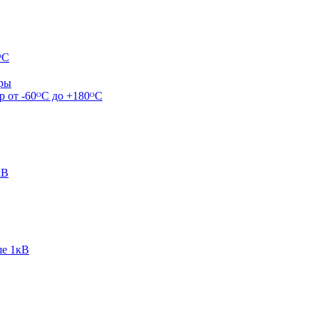
ᴼС
ары
р от -60ᴼC до +180ᴼС
кВ
ше 1кВ