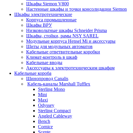
Шкафы Siemon V800
Настенные шкафы и точки консолидации Siemon
Шкафы электротехнические
Корпуса промышленные
Шкафы ВРУ
Низковольтные шкафы Schneider Prisma
Шкафы, стойки, рамы NSY SAREL
Модульные корпуса Hensel Mi и аксессуары
Щиты для модульных автоматов
Кабельные ответвительные коробки
Климат-контроль в шкаф
Кабельные вводы
Аксессуары к электротехническим шкафам
Кабельные короба
Шинопровод Canalis
Кабель-каналы Marshall Tufflex
Sterling Mono
Mini
Maxi
Odyssey
Sterling Compact
Angled Cableway
Bench
Cornice
Scepte