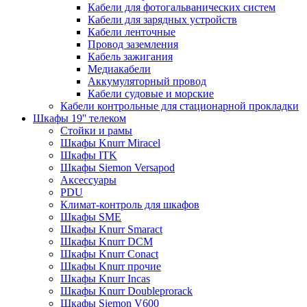
Кабели для фотогальванических систем
Кабели для зарядных устройств
Кабели ленточные
Провод заземления
Кабель зажигания
Медиакабели
Аккумуляторный провод
Кабели судовые и морские
Кабели контрольные для стационарной прокладки
Шкафы 19'' телеком
Стойки и рамы
Шкафы Knurr Miracel
Шкафы ITK
Шкафы Siemon Versapod
Аксессуары
PDU
Климат-контроль для шкафов
Шкафы SME
Шкафы Knurr Smaract
Шкафы Knurr DCM
Шкафы Knurr Conact
Шкафы Knurr прочие
Шкафы Knurr Incas
Шкафы Knurr Doubleprorack
Шкафы Siemon V600