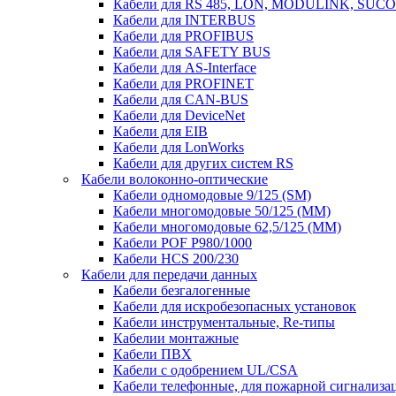
Кабели для RS 485, LON, MODULINK, SUCO
Кабели для INTERBUS
Кабели для PROFIBUS
Кабели для SAFETY BUS
Кабели для AS-Interface
Кабели для PROFINET
Кабели для CAN-BUS
Кабели для DeviceNet
Кабели для EIB
Кабели для LonWorks
Кабели для других систем RS
Кабели волоконно-оптические
Кабели одномодовые 9/125 (SM)
Кабели многомодовые 50/125 (ММ)
Кабели многомодовые 62,5/125 (ММ)
Кабели POF P980/1000
Кабели HCS 200/230
Кабели для передачи данных
Кабели безгалогенные
Кабели для искробезопасных установок
Кабели инструментальные, Re-типы
Кабелии монтажные
Кабели ПВХ
Кабели с одобрением UL/CSA
Кабели телефонные, для пожарной сигнализа