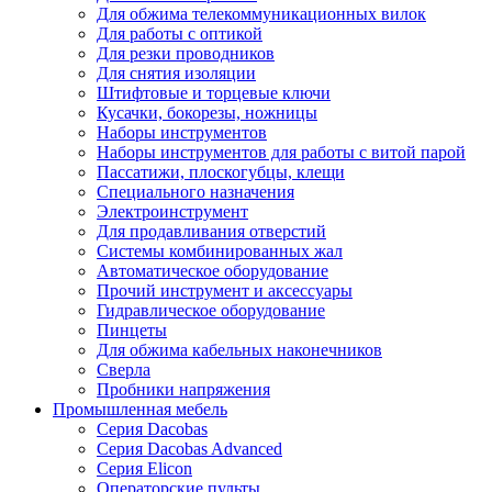
Для обжима телекоммуникационных вилок
Для работы с оптикой
Для резки проводников
Для снятия изоляции
Штифтовые и торцевые ключи
Кусачки, бокорезы, ножницы
Наборы инструментов
Наборы инструментов для работы с витой парой
Пассатижи, плоскогубцы, клещи
Специального назначения
Электроинструмент
Для продавливания отверстий
Системы комбинированных жал
Автоматическое оборудование
Прочий инструмент и аксессуары
Гидравлическое оборудование
Пинцеты
Для обжима кабельных наконечников
Сверла
Пробники напряжения
Промышленная мебель
Серия Dacobas
Серия Dacobas Advanced
Серия Elicon
Операторские пульты