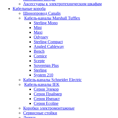
Аксессуары к электротехническим шкафам
Кабельные короба
Шинопровод Canalis
Кабель-каналы Marshall Tufflex
Sterling Mono
Mini
Maxi
Odyssey
Sterling Compact
Angled Cableway
Bench
Cornice
Scepte
Sovereign Plus
Sterling
System 210
Кабель-каналы Schneider Electric
Кабель-каналы IEK
Серия Элекор
Серия Праймер
Серия Импакт
Серия Ecoline
Коробки электромонтажные
Сервисные стойки
Лючки