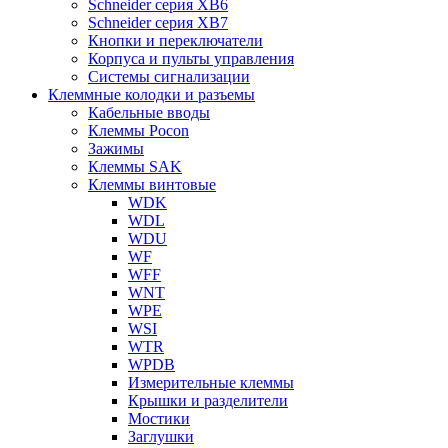
Schneider серия XB6
Schneider серия XB7
Кнопки и переключатели
Корпуса и пульты управления
Системы сигнализации
Клеммные колодки и разъемы
Кабельные вводы
Клеммы Pocon
Зажимы
Клеммы SAK
Клеммы винтовые
WDK
WDL
WDU
WF
WFF
WNT
WPE
WSI
WTR
WPDB
Измерительные клеммы
Крышки и разделители
Мостики
Заглушки