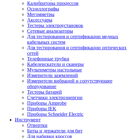
Калибраторы процессов
Осциллографы
Мегомметры
Аксессуары
Тестеры электроустановок
Сетевые анализаторы
Для тестирования и сертификации медных
кабельных систем
Для тестирования и сертификации оптических
сетей
Телефонные трубки
Кабелеискатели и сканеры
Мультиметры настольные
Измерители заземлений
Измерители вибраций и сопутствующее
оборудование
Тестеры батарей
Счетчики электроэнергии
Приборы Amprobe
Приборы IEK
Приборы Schneider Electric
Инструмент
Отвертки
Биты и держатели для бит
Для набивки кроссов