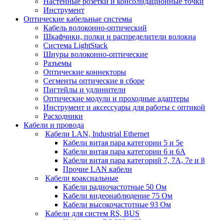
Настенные розетки и консолидационные точки
Инструмент
Оптические кабельные системы
Кабель волоконно-оптический
Шкафчики, полки и распределители волокна
Система LightStack
Шнуры волоконно-оптические
Разъемы
Оптические коннекторы
Сегменты оптические в сборе
Пигтейлы и удлинители
Оптические модули и проходные адаптеры
Инструмент и аксессуары для работы с оптикой
Расходники
Кабели и провода
Кабели LAN, Industrial Ethernet
Кабели витая пара категории 5 и 5е
Кабели витая пара категории 6 и 6A
Кабели витая пара категорий 7, 7А, 7е и 8
Прочие LAN кабели
Кабели коаксиальные
Кабели радиочастотные 50 Ом
Кабели видеонаблюдение 75 Ом
Кабели высокочастотные 93 Ом
Кабели для систем RS, BUS