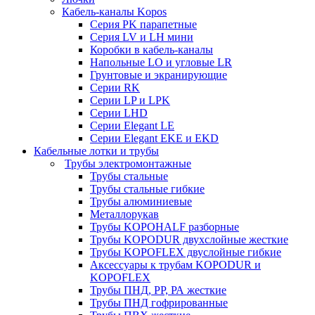
Кабель-каналы Kopos
Серия PK парапетные
Серия LV и LH мини
Коробки в кабель-каналы
Напольные LO и угловые LR
Грунтовые и экранирующие
Серии RK
Серии LP и LPK
Серии LHD
Серии Elegant LE
Серии Elegant EKE и EKD
Кабельные лотки и трубы
Трубы электромонтажные
Трубы стальные
Трубы стальные гибкие
Трубы алюминиевые
Металлорукав
Трубы KOPOHALF разборные
Трубы KOPODUR двухслойные жесткие
Трубы KOPOFLEX двуслойные гибкие
Аксессуары к трубам KOPODUR и
KOPOFLEX
Трубы ПНД, РР, РА жесткие
Трубы ПНД гофрированные