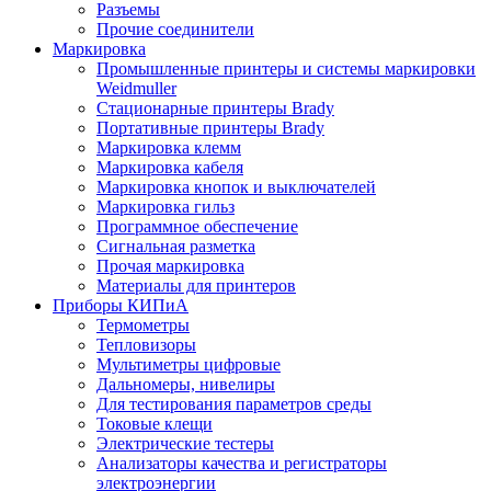
Разъемы
Прочие соединители
Маркировка
Промышленные принтеры и системы маркировки
Weidmuller
Стационарные принтеры Brady
Портативные принтеры Brady
Маркировка клемм
Маркировка кабеля
Маркировка кнопок и выключателей
Маркировка гильз
Программное обеспечение
Сигнальная разметка
Прочая маркировка
Материалы для принтеров
Приборы КИПиА
Термометры
Тепловизоры
Мультиметры цифровые
Дальномеры, нивелиры
Для тестирования параметров среды
Токовые клещи
Электрические тестеры
Анализаторы качества и регистраторы
электроэнергии