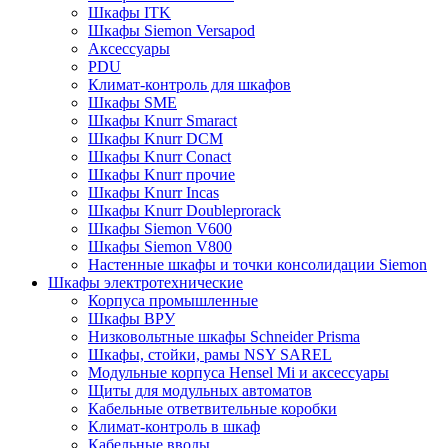
Шкафы ITK
Шкафы Siemon Versapod
Аксессуары
PDU
Климат-контроль для шкафов
Шкафы SME
Шкафы Knurr Smaract
Шкафы Knurr DCM
Шкафы Knurr Conact
Шкафы Knurr прочие
Шкафы Knurr Incas
Шкафы Knurr Doubleprorack
Шкафы Siemon V600
Шкафы Siemon V800
Настенные шкафы и точки консолидации Siemon
Шкафы электротехнические
Корпуса промышленные
Шкафы ВРУ
Низковольтные шкафы Schneider Prisma
Шкафы, стойки, рамы NSY SAREL
Модульные корпуса Hensel Mi и аксессуары
Щиты для модульных автоматов
Кабельные ответвительные коробки
Климат-контроль в шкаф
Кабельные вводы