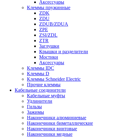
Аксессуары
Клеммы пружинные
ZDK
ZDU
ZDUB/ZDUA
ZPE
ZSI/ZDL
ZTR
Заглушки
Крышки и разделители
Мостики
Аксессуары
Клеммы IDC
Клеммы D
Клеммы Schneider Electric
Прочие клеммы
Кабельные соединители
Кабельные муфты
Удлинители
Гильзы
Зажимы
Наконечники алюминиевые
Наконечники биметаллические
Наконечники винтовые
Наконечники медные