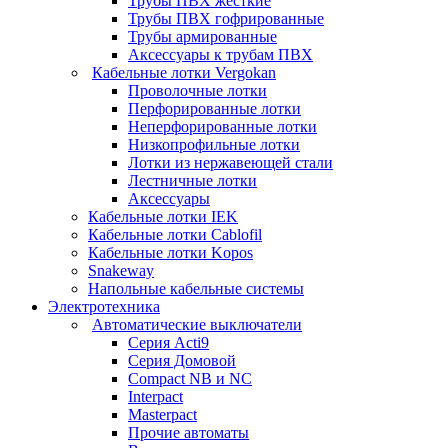
Трубы ПВХ жесткие
Трубы ПВХ гофрированные
Трубы армированные
Аксессуары к трубам ПВХ
Кабельные лотки Vergokan
Проволочные лотки
Перфорированные лотки
Неперфорированные лотки
Низкопрофильные лотки
Лотки из нержавеющей стали
Лестничные лотки
Аксессуары
Кабельные лотки IEK
Кабельные лотки Cablofil
Кабельные лотки Kopos
Snakeway
Напольные кабельные системы
Электротехника
Автоматические выключатели
Серия Acti9
Серия Домовой
Compact NB и NC
Interpact
Masterpact
Прочие автоматы