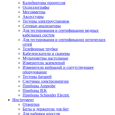
Калибраторы процессов
Осциллографы
Мегомметры
Аксессуары
Тестеры электроустановок
Сетевые анализаторы
Для тестирования и сертификации медных
кабельных систем
Для тестирования и сертификации оптических
сетей
Телефонные трубки
Кабелеискатели и сканеры
Мультиметры настольные
Измерители заземлений
Измерители вибраций и сопутствующее
оборудование
Тестеры батарей
Счетчики электроэнергии
Приборы Amprobe
Приборы IEK
Приборы Schneider Electric
Инструмент
Отвертки
Биты и держатели для бит
Для набивки кроссов