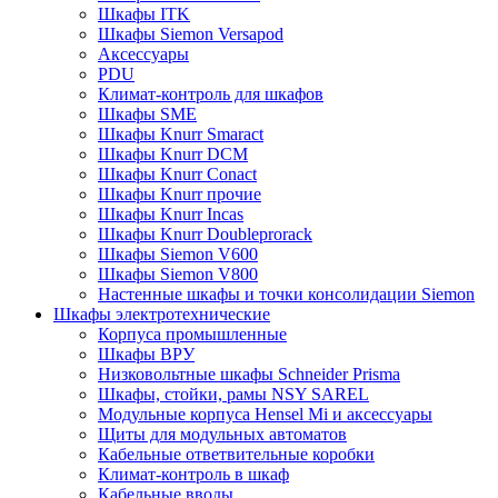
Шкафы ITK
Шкафы Siemon Versapod
Аксессуары
PDU
Климат-контроль для шкафов
Шкафы SME
Шкафы Knurr Smaract
Шкафы Knurr DCM
Шкафы Knurr Conact
Шкафы Knurr прочие
Шкафы Knurr Incas
Шкафы Knurr Doubleprorack
Шкафы Siemon V600
Шкафы Siemon V800
Настенные шкафы и точки консолидации Siemon
Шкафы электротехнические
Корпуса промышленные
Шкафы ВРУ
Низковольтные шкафы Schneider Prisma
Шкафы, стойки, рамы NSY SAREL
Модульные корпуса Hensel Mi и аксессуары
Щиты для модульных автоматов
Кабельные ответвительные коробки
Климат-контроль в шкаф
Кабельные вводы