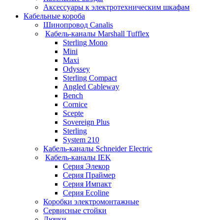
Аксессуары к электротехническим шкафам
Кабельные короба
Шинопровод Canalis
Кабель-каналы Marshall Tufflex
Sterling Mono
Mini
Maxi
Odyssey
Sterling Compact
Angled Cableway
Bench
Cornice
Scepte
Sovereign Plus
Sterling
System 210
Кабель-каналы Schneider Electric
Кабель-каналы IEK
Серия Элекор
Серия Праймер
Серия Импакт
Серия Ecoline
Коробки электромонтажные
Сервисные стойки
Лючки