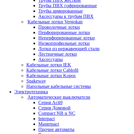
Трубы ПВХ жесткие
Трубы ПВХ гофрированные
Трубы армированные
Аксессуары к трубам ПВХ
Кабельные лотки Vergokan
Проволочные лотки
Перфорированные лотки
Неперфорированные лотки
Низкопрофильные лотки
Лотки из нержавеющей стали
Лестничные лотки
Аксессуары
Кабельные лотки IEK
Кабельные лотки Cablofil
Кабельные лотки Kopos
Snakeway
Напольные кабельные системы
Электротехника
Автоматические выключатели
Серия Acti9
Серия Домовой
Compact NB и NC
Interpact
Masterpact
Прочие автоматы