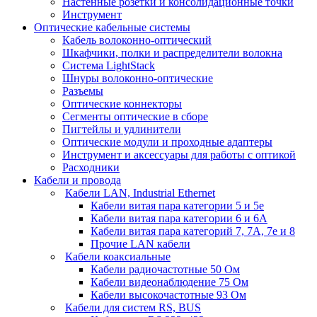
Настенные розетки и консолидационные точки
Инструмент
Оптические кабельные системы
Кабель волоконно-оптический
Шкафчики, полки и распределители волокна
Система LightStack
Шнуры волоконно-оптические
Разъемы
Оптические коннекторы
Сегменты оптические в сборе
Пигтейлы и удлинители
Оптические модули и проходные адаптеры
Инструмент и аксессуары для работы с оптикой
Расходники
Кабели и провода
Кабели LAN, Industrial Ethernet
Кабели витая пара категории 5 и 5е
Кабели витая пара категории 6 и 6A
Кабели витая пара категорий 7, 7А, 7е и 8
Прочие LAN кабели
Кабели коаксиальные
Кабели радиочастотные 50 Ом
Кабели видеонаблюдение 75 Ом
Кабели высокочастотные 93 Ом
Кабели для систем RS, BUS