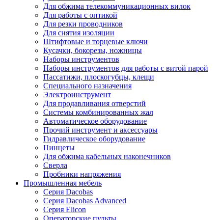
Для обжима телекоммуникационных вилок
Для работы с оптикой
Для резки проводников
Для снятия изоляции
Штифтовые и торцевые ключи
Кусачки, бокорезы, ножницы
Наборы инструментов
Наборы инструментов для работы с витой парой
Пассатижи, плоскогубцы, клещи
Специального назначения
Электроинструмент
Для продавливания отверстий
Системы комбинированных жал
Автоматическое оборудование
Прочий инструмент и аксессуары
Гидравлическое оборудование
Пинцеты
Для обжима кабельных наконечников
Сверла
Пробники напряжения
Промышленная мебель
Серия Dacobas
Серия Dacobas Advanced
Серия Elicon
Операторские пульты