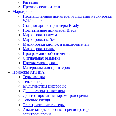
Разъемы
Прочие соединители
Маркировка
Промышленные принтеры и системы маркировки
Weidmuller
Стационарные принтеры Brady
Портативные принтеры Brady
Маркировка клемм
Маркировка кабеля
Маркировка кнопок и выключателей
Маркировка гильз
Программное обеспечение
Сигнальная разметка
Прочая маркировка
Материалы для принтеров
Приборы КИПиА
Термометры
Тепловизоры
Мультиметры цифровые
Дальномеры, нивелиры
Для тестирования параметров среды
Токовые клещи
Электрические тестеры
Анализаторы качества и регистраторы
электроэнергии