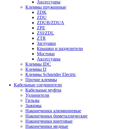
Аксессуары
Клеммы пружинные
ZDK
ZDU
ZDUB/ZDUA
ZPE
ZSI/ZDL
ZTR
Заглушки
Крышки и разделители
Мостики
Аксессуары
Клеммы IDC
Клеммы D
Клеммы Schneider Electric
Прочие клеммы
Кабельные соединители
Кабельные муфты
Удлинители
Гильзы
Зажимы
Наконечники алюминиевые
Наконечники биметаллические
Наконечники винтовые
Наконечники медные