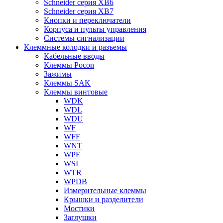
Schneider серия XB6
Schneider серия XB7
Кнопки и переключатели
Корпуса и пульты управления
Системы сигнализации
Клеммные колодки и разъемы
Кабельные вводы
Клеммы Pocon
Зажимы
Клеммы SAK
Клеммы винтовые
WDK
WDL
WDU
WF
WFF
WNT
WPE
WSI
WTR
WPDB
Измерительные клеммы
Крышки и разделители
Мостики
Заглушки