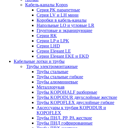
Кабель-каналы Kopos
Серия PK парапетные
Серия LV и LH мини
Коробки в кабель-каналы
Напольные LO и угловые LR
Грунтовые и экранирующие
Серии RK
Серии LP и LPK
Серии LHD
Серии Elegant LE
Серии Elegant EKE и EKD
Кабельные лотки и трубы
Трубы электромонтажные
Трубы стальные
Трубы стальные гибкие
Трубы алюминиевые
Металлорукав
Трубы KOPOHALF разборные
Трубы KOPODUR двухслойные жесткие
Трубы KOPOFLEX двуслойные гибкие
Аксессуары к трубам KOPODUR и
KOPOFLEX
Трубы ПНД, РР, РА жесткие
Трубы ПНД гофрированные