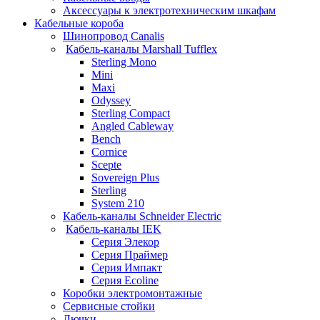
Аксессуары к электротехническим шкафам
Кабельные короба
Шинопровод Canalis
Кабель-каналы Marshall Tufflex
Sterling Mono
Mini
Maxi
Odyssey
Sterling Compact
Angled Cableway
Bench
Cornice
Scepte
Sovereign Plus
Sterling
System 210
Кабель-каналы Schneider Electric
Кабель-каналы IEK
Серия Элекор
Серия Праймер
Серия Импакт
Серия Ecoline
Коробки электромонтажные
Сервисные стойки
Лючки