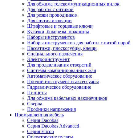
Для обжима телекоммуникационных вилок
Для работы с оптикой
Для резки проводников
Для снятия изоляции
Штифтовые и торцевые ключи
Кусачки, бокорезы, ножницы
Наборы инструментов
Наборы инструментов для работы с витой парой
Пассатижи, плоскогубцы, клещи
Специального назначения
Электроинструмент
Для продавливания отверстий
Системы комбинированных жал
Автоматическое оборудование
Прочий инструмент и аксессуары
Гидравлическое оборудование
Пинцеты
Для обжима кабельных наконечников
Сверла
Пробники напряжения
Промышленная мебель
Серия Dacobas
Серия Dacobas Advanced
Серия Elicon
Операторские пульты