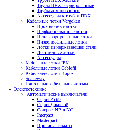
Трубы ПВХ жесткие
Трубы ПВХ гофрированные
Трубы армированные
Аксессуары к трубам ПВХ
Кабельные лотки Vergokan
Проволочные лотки
Перфорированные лотки
Неперфорированные лотки
Низкопрофильные лотки
Лотки из нержавеющей стали
Лестничные лотки
Аксессуары
Кабельные лотки IEK
Кабельные лотки Cablofil
Кабельные лотки Kopos
Snakeway
Напольные кабельные системы
Электротехника
Автоматические выключатели
Серия Acti9
Серия Домовой
Compact NB и NC
Interpact
Masterpact
Прочие автоматы