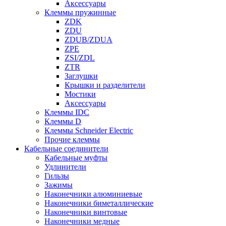
Аксессуары
Клеммы пружинные
ZDK
ZDU
ZDUB/ZDUA
ZPE
ZSI/ZDL
ZTR
Заглушки
Крышки и разделители
Мостики
Аксессуары
Клеммы IDC
Клеммы D
Клеммы Schneider Electric
Прочие клеммы
Кабельные соединители
Кабельные муфты
Удлинители
Гильзы
Зажимы
Наконечники алюминиевые
Наконечники биметаллические
Наконечники винтовые
Наконечники медные