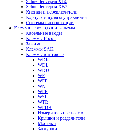
Schneider серия XB6
Schneider серия XB7
Кнопки и переключатели
Корпуса и пульты управления
Системы сигнализации
Клеммные колодки и разъемы
Кабельные вводы
Клеммы Pocon
Зажимы
Клеммы SAK
Клеммы винтовые
WDK
WDL
WDU
WF
WFF
WNT
WPE
WSI
WTR
WPDB
Измерительные клеммы
Крышки и разделители
Мостики
Заглушки