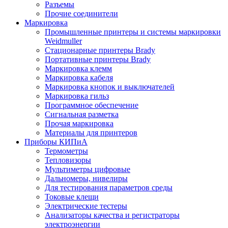
Разъемы
Прочие соединители
Маркировка
Промышленные принтеры и системы маркировки
Weidmuller
Стационарные принтеры Brady
Портативные принтеры Brady
Маркировка клемм
Маркировка кабеля
Маркировка кнопок и выключателей
Маркировка гильз
Программное обеспечение
Сигнальная разметка
Прочая маркировка
Материалы для принтеров
Приборы КИПиА
Термометры
Тепловизоры
Мультиметры цифровые
Дальномеры, нивелиры
Для тестирования параметров среды
Токовые клещи
Электрические тестеры
Анализаторы качества и регистраторы
электроэнергии