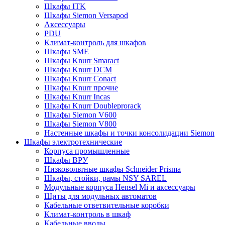
Шкафы ITK
Шкафы Siemon Versapod
Аксессуары
PDU
Климат-контроль для шкафов
Шкафы SME
Шкафы Knurr Smaract
Шкафы Knurr DCM
Шкафы Knurr Conact
Шкафы Knurr прочие
Шкафы Knurr Incas
Шкафы Knurr Doubleprorack
Шкафы Siemon V600
Шкафы Siemon V800
Настенные шкафы и точки консолидации Siemon
Шкафы электротехнические
Корпуса промышленные
Шкафы ВРУ
Низковольтные шкафы Schneider Prisma
Шкафы, стойки, рамы NSY SAREL
Модульные корпуса Hensel Mi и аксессуары
Щиты для модульных автоматов
Кабельные ответвительные коробки
Климат-контроль в шкаф
Кабельные вводы