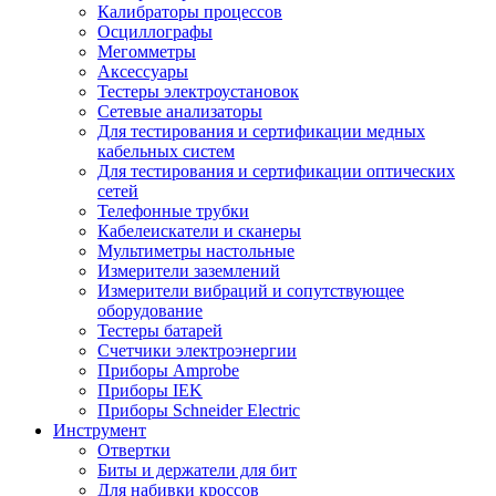
Калибраторы процессов
Осциллографы
Мегомметры
Аксессуары
Тестеры электроустановок
Сетевые анализаторы
Для тестирования и сертификации медных
кабельных систем
Для тестирования и сертификации оптических
сетей
Телефонные трубки
Кабелеискатели и сканеры
Мультиметры настольные
Измерители заземлений
Измерители вибраций и сопутствующее
оборудование
Тестеры батарей
Счетчики электроэнергии
Приборы Amprobe
Приборы IEK
Приборы Schneider Electric
Инструмент
Отвертки
Биты и держатели для бит
Для набивки кроссов