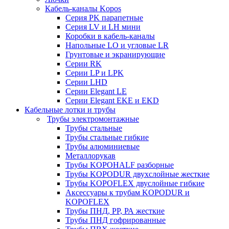
Кабель-каналы Kopos
Серия PK парапетные
Серия LV и LH мини
Коробки в кабель-каналы
Напольные LO и угловые LR
Грунтовые и экранирующие
Серии RK
Серии LP и LPK
Серии LHD
Серии Elegant LE
Серии Elegant EKE и EKD
Кабельные лотки и трубы
Трубы электромонтажные
Трубы стальные
Трубы стальные гибкие
Трубы алюминиевые
Металлорукав
Трубы KOPOHALF разборные
Трубы KOPODUR двухслойные жесткие
Трубы KOPOFLEX двуслойные гибкие
Аксессуары к трубам KOPODUR и
KOPOFLEX
Трубы ПНД, РР, РА жесткие
Трубы ПНД гофрированные