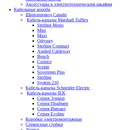
Аксессуары к электротехническим шкафам
Кабельные короба
Шинопровод Canalis
Кабель-каналы Marshall Tufflex
Sterling Mono
Mini
Maxi
Odyssey
Sterling Compact
Angled Cableway
Bench
Cornice
Scepte
Sovereign Plus
Sterling
System 210
Кабель-каналы Schneider Electric
Кабель-каналы IEK
Серия Элекор
Серия Праймер
Серия Импакт
Серия Ecoline
Коробки электромонтажные
Сервисные стойки
Лючки