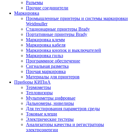
Разъемы
Прочие соединители
Маркировка
Промышленные принтеры и системы маркировки
Weidmuller
Стационарные принтеры Brady
Портативные принтеры Brady
Маркировка клемм
Маркировка кабеля
Маркировка кнопок и выключателей
Маркировка гильз
Программное обеспечение
Сигнальная разметка
Прочая маркировка
Материалы для принтеров
Приборы КИПиА
Термометры
Тепловизоры
Мультиметры цифровые
Дальномеры, нивелиры
Для тестирования параметров среды
Токовые клещи
Электрические тестеры
Анализаторы качества и регистраторы
электроэнергии