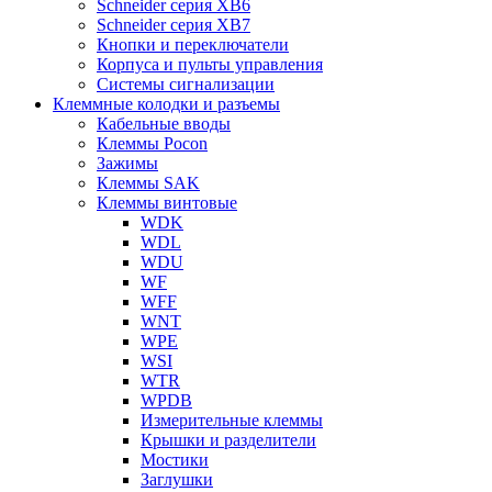
Schneider серия XB6
Schneider серия XB7
Кнопки и переключатели
Корпуса и пульты управления
Системы сигнализации
Клеммные колодки и разъемы
Кабельные вводы
Клеммы Pocon
Зажимы
Клеммы SAK
Клеммы винтовые
WDK
WDL
WDU
WF
WFF
WNT
WPE
WSI
WTR
WPDB
Измерительные клеммы
Крышки и разделители
Мостики
Заглушки