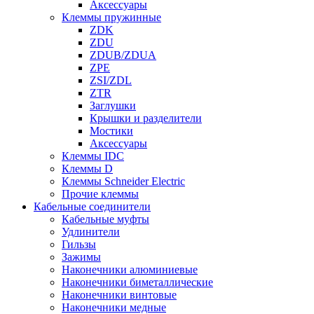
Аксессуары
Клеммы пружинные
ZDK
ZDU
ZDUB/ZDUA
ZPE
ZSI/ZDL
ZTR
Заглушки
Крышки и разделители
Мостики
Аксессуары
Клеммы IDC
Клеммы D
Клеммы Schneider Electric
Прочие клеммы
Кабельные соединители
Кабельные муфты
Удлинители
Гильзы
Зажимы
Наконечники алюминиевые
Наконечники биметаллические
Наконечники винтовые
Наконечники медные