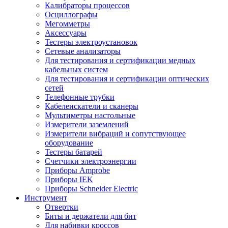
Калибраторы процессов
Осциллографы
Мегомметры
Аксессуары
Тестеры электроустановок
Сетевые анализаторы
Для тестирования и сертификации медных
кабельных систем
Для тестирования и сертификации оптических
сетей
Телефонные трубки
Кабелеискатели и сканеры
Мультиметры настольные
Измерители заземлений
Измерители вибраций и сопутствующее
оборудование
Тестеры батарей
Счетчики электроэнергии
Приборы Amprobe
Приборы IEK
Приборы Schneider Electric
Инструмент
Отвертки
Биты и держатели для бит
Для набивки кроссов