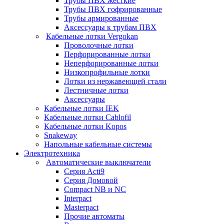
Трубы ПВХ жесткие
Трубы ПВХ гофрированные
Трубы армированные
Аксессуары к трубам ПВХ
Кабельные лотки Vergokan
Проволочные лотки
Перфорированные лотки
Неперфорированные лотки
Низкопрофильные лотки
Лотки из нержавеющей стали
Лестничные лотки
Аксессуары
Кабельные лотки IEK
Кабельные лотки Cablofil
Кабельные лотки Kopos
Snakeway
Напольные кабельные системы
Электротехника
Автоматические выключатели
Серия Acti9
Серия Домовой
Compact NB и NC
Interpact
Masterpact
Прочие автоматы