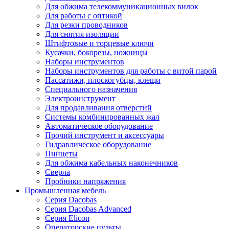
Для обжима телекоммуникационных вилок
Для работы с оптикой
Для резки проводников
Для снятия изоляции
Штифтовые и торцевые ключи
Кусачки, бокорезы, ножницы
Наборы инструментов
Наборы инструментов для работы с витой парой
Пассатижи, плоскогубцы, клещи
Специального назначения
Электроинструмент
Для продавливания отверстий
Системы комбинированных жал
Автоматическое оборудование
Прочий инструмент и аксессуары
Гидравлическое оборудование
Пинцеты
Для обжима кабельных наконечников
Сверла
Пробники напряжения
Промышленная мебель
Серия Dacobas
Серия Dacobas Advanced
Серия Elicon
Операторские пульты