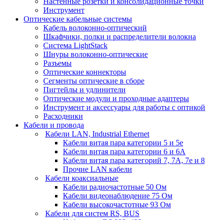
Настенные розетки и консолидационные точки
Инструмент
Оптические кабельные системы
Кабель волоконно-оптический
Шкафчики, полки и распределители волокна
Система LightStack
Шнуры волоконно-оптические
Разъемы
Оптические коннекторы
Сегменты оптические в сборе
Пигтейлы и удлинители
Оптические модули и проходные адаптеры
Инструмент и аксессуары для работы с оптикой
Расходники
Кабели и провода
Кабели LAN, Industrial Ethernet
Кабели витая пара категории 5 и 5е
Кабели витая пара категории 6 и 6A
Кабели витая пара категорий 7, 7А, 7е и 8
Прочие LAN кабели
Кабели коаксиальные
Кабели радиочастотные 50 Ом
Кабели видеонаблюдение 75 Ом
Кабели высокочастотные 93 Ом
Кабели для систем RS, BUS