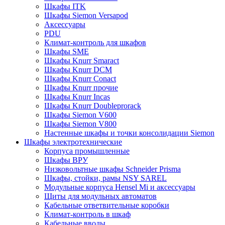
Шкафы ITK
Шкафы Siemon Versapod
Аксессуары
PDU
Климат-контроль для шкафов
Шкафы SME
Шкафы Knurr Smaract
Шкафы Knurr DCM
Шкафы Knurr Conact
Шкафы Knurr прочие
Шкафы Knurr Incas
Шкафы Knurr Doubleprorack
Шкафы Siemon V600
Шкафы Siemon V800
Настенные шкафы и точки консолидации Siemon
Шкафы электротехнические
Корпуса промышленные
Шкафы ВРУ
Низковольтные шкафы Schneider Prisma
Шкафы, стойки, рамы NSY SAREL
Модульные корпуса Hensel Mi и аксессуары
Щиты для модульных автоматов
Кабельные ответвительные коробки
Климат-контроль в шкаф
Кабельные вводы