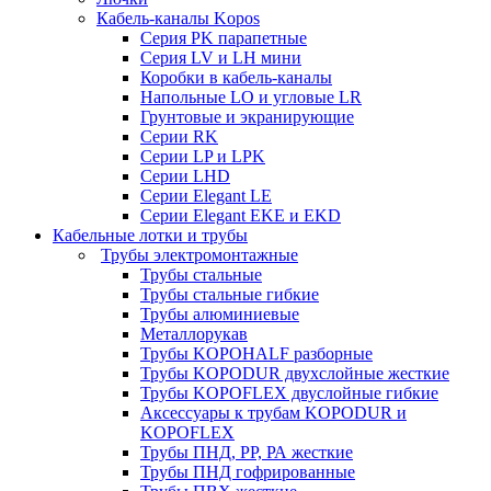
Кабель-каналы Kopos
Серия PK парапетные
Серия LV и LH мини
Коробки в кабель-каналы
Напольные LO и угловые LR
Грунтовые и экранирующие
Серии RK
Серии LP и LPK
Серии LHD
Серии Elegant LE
Серии Elegant EKE и EKD
Кабельные лотки и трубы
Трубы электромонтажные
Трубы стальные
Трубы стальные гибкие
Трубы алюминиевые
Металлорукав
Трубы KOPOHALF разборные
Трубы KOPODUR двухслойные жесткие
Трубы KOPOFLEX двуслойные гибкие
Аксессуары к трубам KOPODUR и
KOPOFLEX
Трубы ПНД, РР, РА жесткие
Трубы ПНД гофрированные