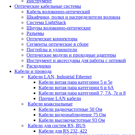
Инструмент
Оптические кабельные системы
Кабель волоконно-оптический
Шкафчики, полки и распределители волокна
Система LightStack
Шнуры волоконно-оптические
Разъемы
Оптические коннекторы
Сегменты оптические в сборе
Пигтейлы и удлинители
Оптические модули и проходные адаптеры
Инструмент и аксессуары для работы с оптикой
Расходники
Кабели и провода
Кабели LAN, Industrial Ethernet
Кабели витая пара категории 5 и 5е
Кабели витая пара категории 6 и 6A
Кабели витая пара категорий 7, 7А, 7е и 8
Прочие LAN кабели
Кабели коаксиальные
Кабели радиочастотные 50 Ом
Кабели видеонаблюдение 75 Ом
Кабели высокочастотные 93 Ом
Кабели для систем RS, BUS
Кабели для RS 232, 422