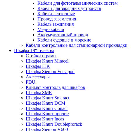
Кабели для фотогальванических систем
Кабели для зарядных устройств
Кабели ленточные
Провод заземления
Кабель зажигания
Медиакабели
Аккумуляторный провод
Кабели судовые и морские
Кабели контрольные для стационарной прокладки
Шкафы 19'' телеком
Стойки и рамы
Шкафы Knurr Miracel
Шкафы ITK
Шкафы Siemon Versapod
Аксессуары
PDU
Климат-контроль для шкафов
Шкафы SME
Шкафы Knurr Smaract
Шкафы Knurr DCM
Шкафы Knurr Conact
Шкафы Knurr прочие
Шкафы Knurr Incas
Шкафы Knurr Doubleprorack
Шкафы Siemon V600