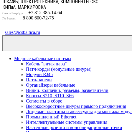
ШКАФЫ, ЭЛЕКТРОТЕХНИКА, КОМПОНЕНТЫ СКС
КИП
и
А, МАРКИРОВКА
+7 812 385-14-64
Санкт-Петербург:
8 800 600-72-75
По России:
sales@icsbaltica.ru
Медные кабельные системы
Кабель "витая пара"
Патч-корды (модульные шнуры)
Модули RJ45
Патч-панели
Органайзеры кабельные
Вилки, колпачки, разъемы, разветвители
Кроссы S210, S110, S66
Сегменты в сборе
Высокоскоростные шнуры прямого подключения
Лицевые пластины и аксессуары для монтажа моду
Промышленный Ethernet
Интеллектуальные системы управления
Настенные розетки и консолидационные точки