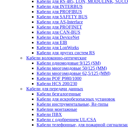
Кабели для RS 485, LON, MODULINK, SUCO
Кабели для INTERBUS
Кабели для PROFIBUS
Кабели для SAFETY BUS
Кабели для AS-Interface
Кабели для PROFINET
Кабели для CAN-BUS
Кабели для DeviceNet
Кабели для EIB
Кабели для LonWorks
Кабели для других систем RS
Кабели волоконно-оптические
Кабели одномодовые 9/125 (SM)
Кабели многомодовые 50/125 (ММ)
Кабели многомодовые 62,5/125 (ММ)
Кабели POF P980/1000
Кабели HCS 200/230
Кабели для передачи данных
Кабели безгалогенные
Кабели для искробезопасных установок
Кабели инструментальные, Re-типы
Кабелии монтажные
Кабели ПВХ
Кабели с одобрением UL/CSA
Кабели телефонные, для пожарной сигнализа