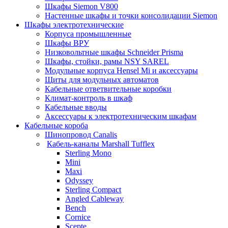
Шкафы Siemon V800
Настенные шкафы и точки консолидации Siemon
Шкафы электротехнические
Корпуса промышленные
Шкафы ВРУ
Низковольтные шкафы Schneider Prisma
Шкафы, стойки, рамы NSY SAREL
Модульные корпуса Hensel Mi и аксессуары
Щиты для модульных автоматов
Кабельные ответвительные коробки
Климат-контроль в шкаф
Кабельные вводы
Аксессуары к электротехническим шкафам
Кабельные короба
Шинопровод Canalis
Кабель-каналы Marshall Tufflex
Sterling Mono
Mini
Maxi
Odyssey
Sterling Compact
Angled Cableway
Bench
Cornice
Scepte