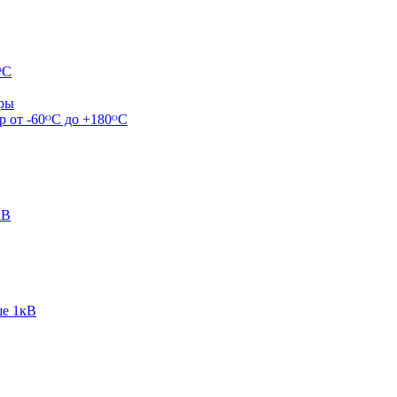
ᴼС
ары
р от -60ᴼC до +180ᴼС
кВ
ше 1кВ