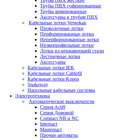
Трубы ПВХ жесткие
Трубы ПВХ гофрированные
Трубы армированные
Аксессуары к трубам ПВХ
Кабельные лотки Vergokan
Проволочные лотки
Перфорированные лотки
Неперфорированные лотки
Низкопрофильные лотки
Лотки из нержавеющей стали
Лестничные лотки
Аксессуары
Кабельные лотки IEK
Кабельные лотки Cablofil
Кабельные лотки Kopos
Snakeway
Напольные кабельные системы
Электротехника
Автоматические выключатели
Серия Acti9
Серия Домовой
Compact NB и NC
Interpact
Masterpact
Прочие автоматы