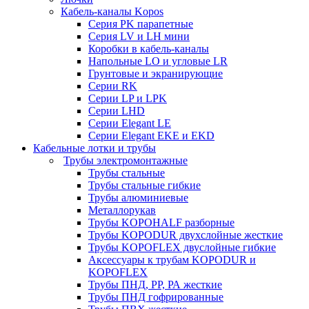
Кабель-каналы Kopos
Серия PK парапетные
Серия LV и LH мини
Коробки в кабель-каналы
Напольные LO и угловые LR
Грунтовые и экранирующие
Серии RK
Серии LP и LPK
Серии LHD
Серии Elegant LE
Серии Elegant EKE и EKD
Кабельные лотки и трубы
Трубы электромонтажные
Трубы стальные
Трубы стальные гибкие
Трубы алюминиевые
Металлорукав
Трубы KOPOHALF разборные
Трубы KOPODUR двухслойные жесткие
Трубы KOPOFLEX двуслойные гибкие
Аксессуары к трубам KOPODUR и
KOPOFLEX
Трубы ПНД, РР, РА жесткие
Трубы ПНД гофрированные