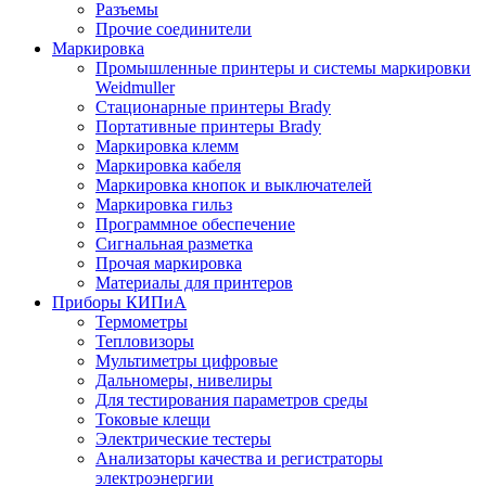
Разъемы
Прочие соединители
Маркировка
Промышленные принтеры и системы маркировки
Weidmuller
Стационарные принтеры Brady
Портативные принтеры Brady
Маркировка клемм
Маркировка кабеля
Маркировка кнопок и выключателей
Маркировка гильз
Программное обеспечение
Сигнальная разметка
Прочая маркировка
Материалы для принтеров
Приборы КИПиА
Термометры
Тепловизоры
Мультиметры цифровые
Дальномеры, нивелиры
Для тестирования параметров среды
Токовые клещи
Электрические тестеры
Анализаторы качества и регистраторы
электроэнергии