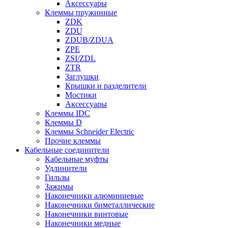
Аксессуары
Клеммы пружинные
ZDK
ZDU
ZDUB/ZDUA
ZPE
ZSI/ZDL
ZTR
Заглушки
Крышки и разделители
Мостики
Аксессуары
Клеммы IDC
Клеммы D
Клеммы Schneider Electric
Прочие клеммы
Кабельные соединители
Кабельные муфты
Удлинители
Гильзы
Зажимы
Наконечники алюминиевые
Наконечники биметаллические
Наконечники винтовые
Наконечники медные