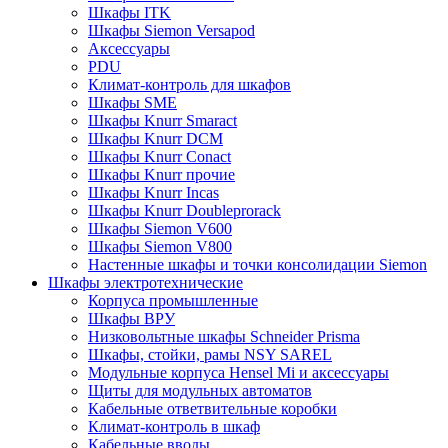
Шкафы ITK
Шкафы Siemon Versapod
Аксессуары
PDU
Климат-контроль для шкафов
Шкафы SME
Шкафы Knurr Smaract
Шкафы Knurr DCM
Шкафы Knurr Conact
Шкафы Knurr прочие
Шкафы Knurr Incas
Шкафы Knurr Doubleprorack
Шкафы Siemon V600
Шкафы Siemon V800
Настенные шкафы и точки консолидации Siemon
Шкафы электротехнические
Корпуса промышленные
Шкафы ВРУ
Низковольтные шкафы Schneider Prisma
Шкафы, стойки, рамы NSY SAREL
Модульные корпуса Hensel Mi и аксессуары
Щиты для модульных автоматов
Кабельные ответвительные коробки
Климат-контроль в шкаф
Кабельные вводы