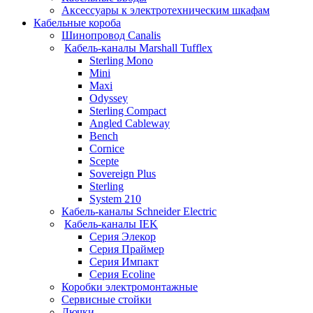
Аксессуары к электротехническим шкафам
Кабельные короба
Шинопровод Canalis
Кабель-каналы Marshall Tufflex
Sterling Mono
Mini
Maxi
Odyssey
Sterling Compact
Angled Cableway
Bench
Cornice
Scepte
Sovereign Plus
Sterling
System 210
Кабель-каналы Schneider Electric
Кабель-каналы IEK
Серия Элекор
Серия Праймер
Серия Импакт
Серия Ecoline
Коробки электромонтажные
Сервисные стойки
Лючки