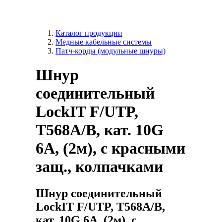
Каталог продукции
Медные кабельные системы
Патч-корды (модульные шнуры)
Шнур
соединительный
LockIT F/UTP,
Т568А/B, кат. 10G
6A, (2м), с красными
защ., колпачками
Шнур соединительный
LockIT F/UTP, Т568А/B,
кат. 10G 6A, (2м), с