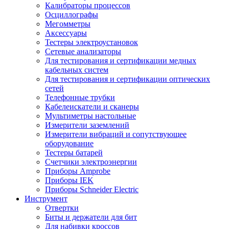
Калибраторы процессов
Осциллографы
Мегомметры
Аксессуары
Тестеры электроустановок
Сетевые анализаторы
Для тестирования и сертификации медных
кабельных систем
Для тестирования и сертификации оптических
сетей
Телефонные трубки
Кабелеискатели и сканеры
Мультиметры настольные
Измерители заземлений
Измерители вибраций и сопутствующее
оборудование
Тестеры батарей
Счетчики электроэнергии
Приборы Amprobe
Приборы IEK
Приборы Schneider Electric
Инструмент
Отвертки
Биты и держатели для бит
Для набивки кроссов