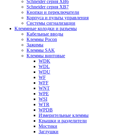
Schneider серия XB6
Schneider серия XB7
Кнопки и переключатели
Корпуса и пульты управления
Системы сигнализации
Клеммные колодки и разъемы
Кабельные вводы
Клеммы Pocon
Зажимы
Клеммы SAK
Клеммы винтовые
WDK
WDL
WDU
WF
WFF
WNT
WPE
WSI
WTR
WPDB
Измерительные клеммы
Крышки и разделители
Мостики
Заглушки