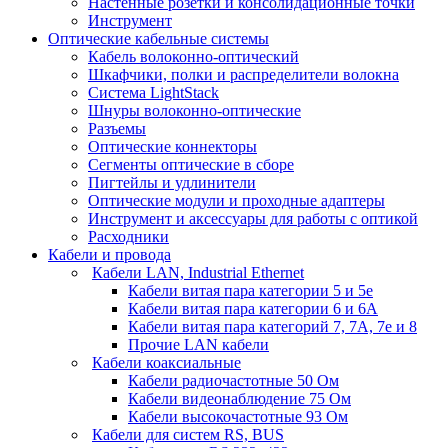
Настенные розетки и консолидационные точки
Инструмент
Оптические кабельные системы
Кабель волоконно-оптический
Шкафчики, полки и распределители волокна
Система LightStack
Шнуры волоконно-оптические
Разъемы
Оптические коннекторы
Сегменты оптические в сборе
Пигтейлы и удлинители
Оптические модули и проходные адаптеры
Инструмент и аксессуары для работы с оптикой
Расходники
Кабели и провода
Кабели LAN, Industrial Ethernet
Кабели витая пара категории 5 и 5е
Кабели витая пара категории 6 и 6A
Кабели витая пара категорий 7, 7А, 7е и 8
Прочие LAN кабели
Кабели коаксиальные
Кабели радиочастотные 50 Ом
Кабели видеонаблюдение 75 Ом
Кабели высокочастотные 93 Ом
Кабели для систем RS, BUS