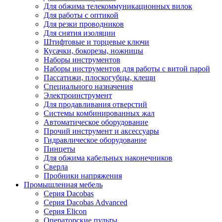
Для обжима телекоммуникационных вилок
Для работы с оптикой
Для резки проводников
Для снятия изоляции
Штифтовые и торцевые ключи
Кусачки, бокорезы, ножницы
Наборы инструментов
Наборы инструментов для работы с витой парой
Пассатижи, плоскогубцы, клещи
Специального назначения
Электроинструмент
Для продавливания отверстий
Системы комбинированных жал
Автоматическое оборудование
Прочий инструмент и аксессуары
Гидравлическое оборудование
Пинцеты
Для обжима кабельных наконечников
Сверла
Пробники напряжения
Промышленная мебель
Серия Dacobas
Серия Dacobas Advanced
Серия Elicon
Операторские пульты