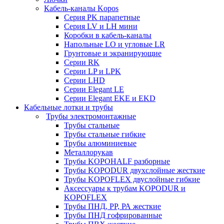
Кабель-каналы Kopos
Серия PK парапетные
Серия LV и LH мини
Коробки в кабель-каналы
Напольные LO и угловые LR
Грунтовые и экранирующие
Серии RK
Серии LP и LPK
Серии LHD
Серии Elegant LE
Серии Elegant EKE и EKD
Кабельные лотки и трубы
Трубы электромонтажные
Трубы стальные
Трубы стальные гибкие
Трубы алюминиевые
Металлорукав
Трубы KOPOHALF разборные
Трубы KOPODUR двухслойные жесткие
Трубы KOPOFLEX двуслойные гибкие
Аксессуары к трубам KOPODUR и
KOPOFLEX
Трубы ПНД, РР, РА жесткие
Трубы ПНД гофрированные