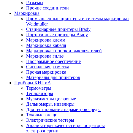
Разъемы
Прочие соединители
Маркировка
Промышленные принтеры и системы маркировки
Weidmuller
Стационарные принтеры Brady
Портативные принтеры Brady
Маркировка клемм
Маркировка кабеля
Маркировка кнопок и выключателей
Маркировка гильз
Программное обеспечение
Сигнальная разметка
Прочая маркировка
Материалы для принтеров
Приборы КИПиА
Термометры
Тепловизоры
Мультиметры цифровые
Дальномеры, нивелиры
Для тестирования параметров среды
Токовые клещи
Электрические тестеры
Анализаторы качества и регистраторы
электроэнергии