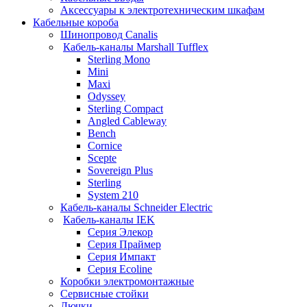
Аксессуары к электротехническим шкафам
Кабельные короба
Шинопровод Canalis
Кабель-каналы Marshall Tufflex
Sterling Mono
Mini
Maxi
Odyssey
Sterling Compact
Angled Cableway
Bench
Cornice
Scepte
Sovereign Plus
Sterling
System 210
Кабель-каналы Schneider Electric
Кабель-каналы IEK
Серия Элекор
Серия Праймер
Серия Импакт
Серия Ecoline
Коробки электромонтажные
Сервисные стойки
Лючки