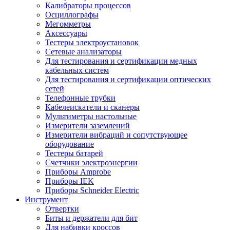
Калибраторы процессов
Осциллографы
Мегомметры
Аксессуары
Тестеры электроустановок
Сетевые анализаторы
Для тестирования и сертификации медных
кабельных систем
Для тестирования и сертификации оптических
сетей
Телефонные трубки
Кабелеискатели и сканеры
Мультиметры настольные
Измерители заземлений
Измерители вибраций и сопутствующее
оборудование
Тестеры батарей
Счетчики электроэнергии
Приборы Amprobe
Приборы IEK
Приборы Schneider Electric
Инструмент
Отвертки
Биты и держатели для бит
Для набивки кроссов