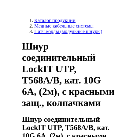
Каталог продукции
Медные кабельные системы
Патч-корды (модульные шнуры)
Шнур
соединительный
LockIT UTP,
Т568А/B, кат. 10G
6A, (2м), с красными
защ., колпачками
Шнур соединительный
LockIT UTP, Т568А/B, кат.
10G 6A, (2м), с красными