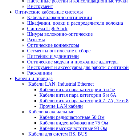
Настенные розетки и консолидационные точки
Инструмент
Оптические кабельные системы
Кабель волоконно-оптический
Шкафчики, полки и распределители волокна
Система LightStack
Шнуры волоконно-оптические
Разъемы
Оптические коннекторы
Сегменты оптические в сборе
Пигтейлы и удлинители
Оптические модули и проходные адаптеры
Инструмент и аксессуары для работы с оптикой
Расходники
Кабели и провода
Кабели LAN, Industrial Ethernet
Кабели витая пара категории 5 и 5е
Кабели витая пара категории 6 и 6A
Кабели витая пара категорий 7, 7А, 7е и 8
Прочие LAN кабели
Кабели коаксиальные
Кабели радиочастотные 50 Ом
Кабели видеонаблюдение 75 Ом
Кабели высокочастотные 93 Ом
Кабели для систем RS, BUS