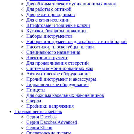
Для обжима телекоммуникационных вилок
Для работы с оптикой
Для резки проводников
Для снятия изоляции
Штифтовые и торцевые ключи
Кусачки, бокорезы, ножницы
Наборы инструментов
Наборы инструментов для работы с витой парой
Пассатижи, плоскогубцы, клещи
Специального назначения
Электроинструмент
Для продавливания отверстий
Системы комбинированных жал
Автоматическое оборудование
Прочий инструмент и аксессуары
Гидравлическое оборудование
Пинцеты
Для обжима кабельных наконечников
Сверла
Пробники напряжения
Промышленная мебель
Серия Dacobas
Серия Dacobas Advanced
Серия Elicon
Операторские пульты