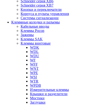
Schneider серия XB6
Schneider серия XB7
Кнопки и переключатели
Корпуса и пульты управления
Системы сигнализации
Клеммные колодки и разъемы
Кабельные вводы
Клеммы Pocon
Зажимы
Клеммы SAK
Клеммы винтовые
WDK
WDL
WDU
WF
WFF
WNT
WPE
WSI
WTR
WPDB
Измерительные клеммы
Крышки и разделители
Мостики
Заглушки