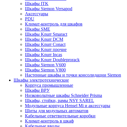
Шкафы ITK
Шкафы Siemon Versapod
Аксессуары
PDU
Климат-контроль для шкафов
Шкафы SME
Шкафы Knurr Smaract
Шкафы Knurr DCM
Шкафы Knurr Conact
Шкафы Knurr прочие
Шкафы Knurr Incas
Шкафы Knurr Doubleprorack
Шкафы Siemon V600
Шкафы Siemon V800
Настенные шкафы и точки консолидации Siemon
Шкафы электротехнические
Корпуса промышленные
Шкафы ВРУ
Низковольтные шкафы Schneider Prisma
Шкафы, стойки, рамы NSY SAREL
Модульные корпуса Hensel Mi и аксессуары
Щиты для модульных автоматов
Кабельные ответвительные коробки
Климат-контроль в шкаф
Кабельные вводы