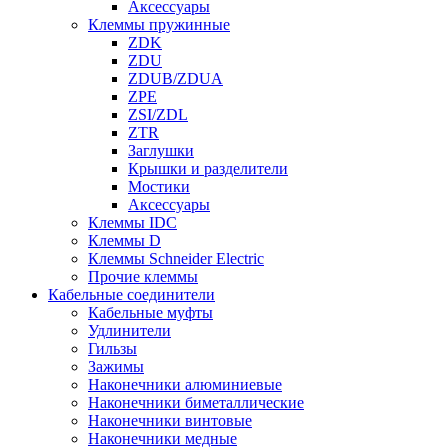
Аксессуары
Клеммы пружинные
ZDK
ZDU
ZDUB/ZDUA
ZPE
ZSI/ZDL
ZTR
Заглушки
Крышки и разделители
Мостики
Аксессуары
Клеммы IDC
Клеммы D
Клеммы Schneider Electric
Прочие клеммы
Кабельные соединители
Кабельные муфты
Удлинители
Гильзы
Зажимы
Наконечники алюминиевые
Наконечники биметаллические
Наконечники винтовые
Наконечники медные