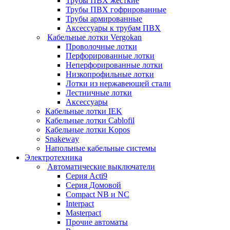
Трубы ПВХ жесткие
Трубы ПВХ гофрированные
Трубы армированные
Аксессуары к трубам ПВХ
Кабельные лотки Vergokan
Проволочные лотки
Перфорированные лотки
Неперфорированные лотки
Низкопрофильные лотки
Лотки из нержавеющей стали
Лестничные лотки
Аксессуары
Кабельные лотки IEK
Кабельные лотки Cablofil
Кабельные лотки Kopos
Snakeway
Напольные кабельные системы
Электротехника
Автоматические выключатели
Серия Acti9
Серия Домовой
Compact NB и NC
Interpact
Masterpact
Прочие автоматы