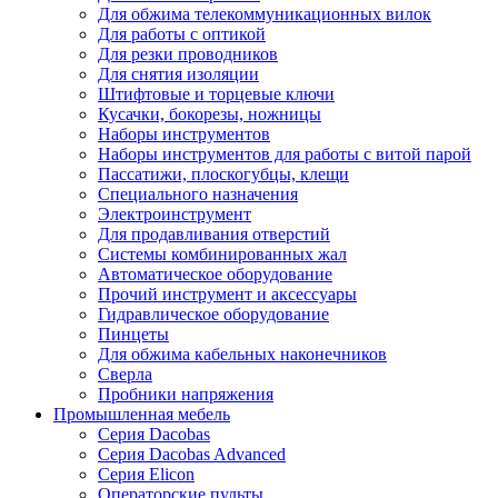
Для обжима телекоммуникационных вилок
Для работы с оптикой
Для резки проводников
Для снятия изоляции
Штифтовые и торцевые ключи
Кусачки, бокорезы, ножницы
Наборы инструментов
Наборы инструментов для работы с витой парой
Пассатижи, плоскогубцы, клещи
Специального назначения
Электроинструмент
Для продавливания отверстий
Системы комбинированных жал
Автоматическое оборудование
Прочий инструмент и аксессуары
Гидравлическое оборудование
Пинцеты
Для обжима кабельных наконечников
Сверла
Пробники напряжения
Промышленная мебель
Серия Dacobas
Серия Dacobas Advanced
Серия Elicon
Операторские пульты