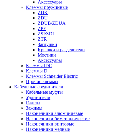
Аксессуары
Клеммы пружинные
ZDK
ZDU
ZDUB/ZDUA
ZPE
ZSI/ZDL
ZTR
Заглушки
Крышки и разделители
Мостики
Аксессуары
Клеммы IDC
Клеммы D
Клеммы Schneider Electric
Прочие клеммы
Кабельные соединители
Кабельные муфты
Удлинители
Гильзы
Зажимы
Наконечники алюминиевые
Наконечники биметаллические
Наконечники винтовые
Наконечники медные