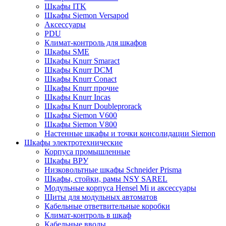
Шкафы ITK
Шкафы Siemon Versapod
Аксессуары
PDU
Климат-контроль для шкафов
Шкафы SME
Шкафы Knurr Smaract
Шкафы Knurr DCM
Шкафы Knurr Conact
Шкафы Knurr прочие
Шкафы Knurr Incas
Шкафы Knurr Doubleprorack
Шкафы Siemon V600
Шкафы Siemon V800
Настенные шкафы и точки консолидации Siemon
Шкафы электротехнические
Корпуса промышленные
Шкафы ВРУ
Низковольтные шкафы Schneider Prisma
Шкафы, стойки, рамы NSY SAREL
Модульные корпуса Hensel Mi и аксессуары
Щиты для модульных автоматов
Кабельные ответвительные коробки
Климат-контроль в шкаф
Кабельные вводы