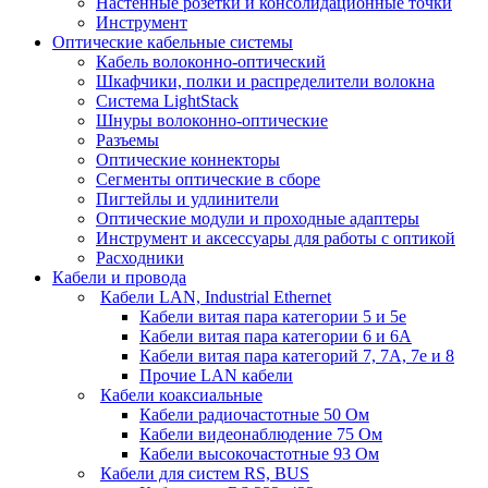
Настенные розетки и консолидационные точки
Инструмент
Оптические кабельные системы
Кабель волоконно-оптический
Шкафчики, полки и распределители волокна
Система LightStack
Шнуры волоконно-оптические
Разъемы
Оптические коннекторы
Сегменты оптические в сборе
Пигтейлы и удлинители
Оптические модули и проходные адаптеры
Инструмент и аксессуары для работы с оптикой
Расходники
Кабели и провода
Кабели LAN, Industrial Ethernet
Кабели витая пара категории 5 и 5е
Кабели витая пара категории 6 и 6A
Кабели витая пара категорий 7, 7А, 7е и 8
Прочие LAN кабели
Кабели коаксиальные
Кабели радиочастотные 50 Ом
Кабели видеонаблюдение 75 Ом
Кабели высокочастотные 93 Ом
Кабели для систем RS, BUS