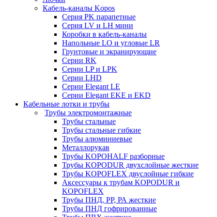
Кабель-каналы Kopos
Серия PK парапетные
Серия LV и LH мини
Коробки в кабель-каналы
Напольные LO и угловые LR
Грунтовые и экранирующие
Серии RK
Серии LP и LPK
Серии LHD
Серии Elegant LE
Серии Elegant EKE и EKD
Кабельные лотки и трубы
Трубы электромонтажные
Трубы стальные
Трубы стальные гибкие
Трубы алюминиевые
Металлорукав
Трубы KOPOHALF разборные
Трубы KOPODUR двухслойные жесткие
Трубы KOPOFLEX двуслойные гибкие
Аксессуары к трубам KOPODUR и
KOPOFLEX
Трубы ПНД, РР, РА жесткие
Трубы ПНД гофрированные