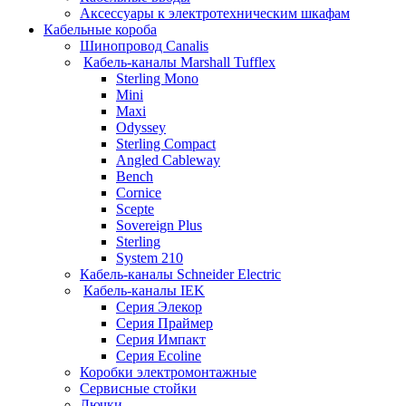
Аксессуары к электротехническим шкафам
Кабельные короба
Шинопровод Canalis
Кабель-каналы Marshall Tufflex
Sterling Mono
Mini
Maxi
Odyssey
Sterling Compact
Angled Cableway
Bench
Cornice
Scepte
Sovereign Plus
Sterling
System 210
Кабель-каналы Schneider Electric
Кабель-каналы IEK
Серия Элекор
Серия Праймер
Серия Импакт
Серия Ecoline
Коробки электромонтажные
Сервисные стойки
Лючки