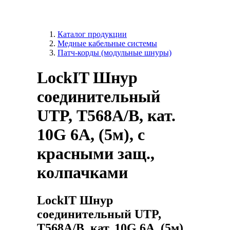
Каталог продукции
Медные кабельные системы
Патч-корды (модульные шнуры)
LockIT Шнур
соединительный
UTP, Т568А/B, кат.
10G 6A, (5м), с
красными защ.,
колпачками
LockIT Шнур
соединительный UTP,
Т568А/B, кат. 10G 6A, (5м),