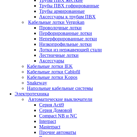
Трубы ПВХ жесткие
Трубы ПВХ гофрированные
Трубы армированные
Аксессуары к трубам ПВХ
Кабельные лотки Vergokan
Проволочные лотки
Перфорированные лотки
Неперфорированные лотки
Низкопрофильные лотки
Лотки из нержавеющей стали
Лестничные лотки
Аксессуары
Кабельные лотки IEK
Кабельные лотки Cablofil
Кабельные лотки Kopos
Snakeway
Напольные кабельные системы
Электротехника
Автоматические выключатели
Серия Acti9
Серия Домовой
Compact NB и NC
Interpact
Masterpact
Прочие автоматы