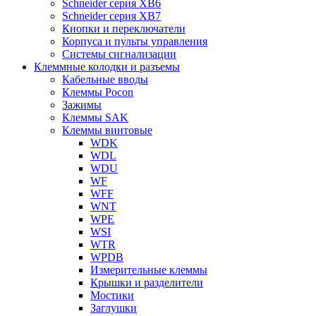
Schneider серия XB6
Schneider серия XB7
Кнопки и переключатели
Корпуса и пульты управления
Системы сигнализации
Клеммные колодки и разъемы
Кабельные вводы
Клеммы Pocon
Зажимы
Клеммы SAK
Клеммы винтовые
WDK
WDL
WDU
WF
WFF
WNT
WPE
WSI
WTR
WPDB
Измерительные клеммы
Крышки и разделители
Мостики
Заглушки