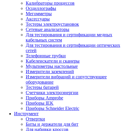
Калибраторы процессов
Осциллографы
Мегомметры
Аксессуары
Тестеры электроустановок
Сетевые анализаторы
Для тестирования и сертификации медных
кабельных систем
Для тестирования и сертификации оптических
сетей
Телефонные трубки
Кабелеискатели и сканеры
Мультиметры настольные
Измерители заземлений
Измерители вибраций и сопутствующее
оборудование
Тестеры батарей
Счетчики электроэнергии
Приборы Amprobe
Приборы IEK
Приборы Schneider Electric
Инструмент
Отвертки
Биты и держатели для бит
Для набивки кроссов