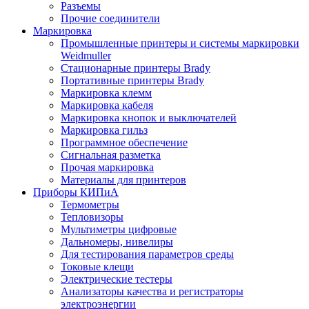
Разъемы
Прочие соединители
Маркировка
Промышленные принтеры и системы маркировки
Weidmuller
Стационарные принтеры Brady
Портативные принтеры Brady
Маркировка клемм
Маркировка кабеля
Маркировка кнопок и выключателей
Маркировка гильз
Программное обеспечение
Сигнальная разметка
Прочая маркировка
Материалы для принтеров
Приборы КИПиА
Термометры
Тепловизоры
Мультиметры цифровые
Дальномеры, нивелиры
Для тестирования параметров среды
Токовые клещи
Электрические тестеры
Анализаторы качества и регистраторы
электроэнергии