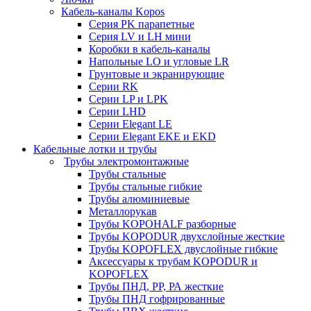
Кабель-каналы Kopos
Серия PK парапетные
Серия LV и LH мини
Коробки в кабель-каналы
Напольные LO и угловые LR
Грунтовые и экранирующие
Серии RK
Серии LP и LPK
Серии LHD
Серии Elegant LE
Серии Elegant EKE и EKD
Кабельные лотки и трубы
Трубы электромонтажные
Трубы стальные
Трубы стальные гибкие
Трубы алюминиевые
Металлорукав
Трубы KOPOHALF разборные
Трубы KOPODUR двухслойные жесткие
Трубы KOPOFLEX двуслойные гибкие
Аксессуары к трубам KOPODUR и
KOPOFLEX
Трубы ПНД, РР, РА жесткие
Трубы ПНД гофрированные