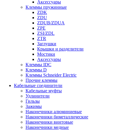
Аксессуары
Клеммы пружинные
ZDK
ZDU
ZDUB/ZDUA
ZPE
ZSI/ZDL
ZTR
Заглушки
Крышки и разделители
Мостики
Аксессуары
Клеммы IDC
Клеммы D
Клеммы Schneider Electric
Прочие клеммы
Кабельные соединители
Кабельные муфты
Удлинители
Гильзы
Зажимы
Наконечники алюминиевые
Наконечники биметаллические
Наконечники винтовые
Наконечники медные