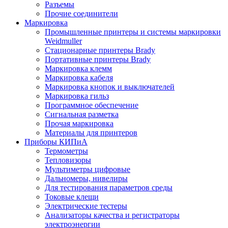
Разъемы
Прочие соединители
Маркировка
Промышленные принтеры и системы маркировки
Weidmuller
Стационарные принтеры Brady
Портативные принтеры Brady
Маркировка клемм
Маркировка кабеля
Маркировка кнопок и выключателей
Маркировка гильз
Программное обеспечение
Сигнальная разметка
Прочая маркировка
Материалы для принтеров
Приборы КИПиА
Термометры
Тепловизоры
Мультиметры цифровые
Дальномеры, нивелиры
Для тестирования параметров среды
Токовые клещи
Электрические тестеры
Анализаторы качества и регистраторы
электроэнергии