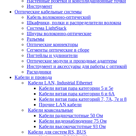
Настенные розетки и консолидационные точки
Инструмент
Оптические кабельные системы
Кабель волоконно-оптический
Шкафчики, полки и распределители волокна
Система LightStack
Шнуры волоконно-оптические
Разъемы
Оптические коннекторы
Сегменты оптические в сборе
Пигтейлы и удлинители
Оптические модули и проходные адаптеры
Инструмент и аксессуары для работы с оптикой
Расходники
Кабели и провода
Кабели LAN, Industrial Ethernet
Кабели витая пара категории 5 и 5е
Кабели витая пара категории 6 и 6A
Кабели витая пара категорий 7, 7А, 7е и 8
Прочие LAN кабели
Кабели коаксиальные
Кабели радиочастотные 50 Ом
Кабели видеонаблюдение 75 Ом
Кабели высокочастотные 93 Ом
Кабели для систем RS, BUS