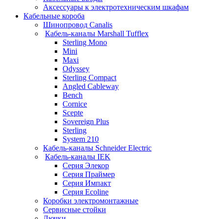
Аксессуары к электротехническим шкафам
Кабельные короба
Шинопровод Canalis
Кабель-каналы Marshall Tufflex
Sterling Mono
Mini
Maxi
Odyssey
Sterling Compact
Angled Cableway
Bench
Cornice
Scepte
Sovereign Plus
Sterling
System 210
Кабель-каналы Schneider Electric
Кабель-каналы IEK
Серия Элекор
Серия Праймер
Серия Импакт
Серия Ecoline
Коробки электромонтажные
Сервисные стойки
Лючки