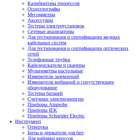
Калибраторы процессов
Осциллографы
Мегомметры
Аксессуары
Тестеры электроустановок
Сетевые анализаторы
Для тестирования и сертификации медных
кабельных систем
Для тестирования и сертификации оптических
сетей
Телефонные трубки
Кабелеискатели и сканеры
Мультиметры настольные
Измерители заземлений
Измерители вибраций и сопутствующее
оборудование
Тестеры батарей
Счетчики электроэнергии
Приборы Amprobe
Приборы IEK
Приборы Schneider Electric
Инструмент
Отвертки
Биты и держатели для бит
Для набивки кроссов