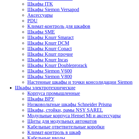
Шкафы ITK
Шкафы Siemon Versapod
Аксессуары
PDU
Климат-контроль для шкафов
Шкафы SME
Шкафы Knurr Smaract
Шкафы Knurr DCM
Шкафы Knurr Conact
Шкафы Knurr прочие
Шкафы Knurr Incas
Шкафы Knurr Doubleprorack
Шкафы Siemon V600
Шкафы Siemon V800
Настенные шкафы и точки консолидации Siemon
Шкафы электротехнические
Корпуса промышленные
Шкафы ВРУ
Низковольтные шкафы Schneider Prisma
Шкафы, стойки, рамы NSY SAREL
Модульные корпуса Hensel Mi и аксессуары
Щиты для модульных автоматов
Кабельные ответвительные коробки
Климат-контроль в шкаф
Кабельные вводы