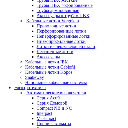
Трубы ПВХ жесткие
Трубы ПВХ гофрированные
Трубы армированные
Аксессуары к трубам ПВХ
Кабельные лотки Vergokan
Проволочные лотки
Перфорированные лотки
Неперфорированные лотки
Низкопрофильные лотки
Лотки из нержавеющей стали
Лестничные лотки
Аксессуары
Кабельные лотки IEK
Кабельные лотки Cablofil
Кабельные лотки Kopos
Snakeway
Напольные кабельные системы
Электротехника
Автоматические выключатели
Серия Acti9
Серия Домовой
Compact NB и NC
Interpact
Masterpact
Прочие автоматы