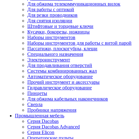
Для обжима телекоммуникационных вилок
Для работы с оптикой
Для резки проводников
Для снятия изоляции
Штифтовые и торцевые ключи
Кусачки, бокорезы, ножницы
Наборы инструментов
Наборы инструментов для работы с витой парой
Пассатижи, плоскогубцы, клещи
Специального назначения
Электроинструмент
Для продавливания отверстий
Системы комбинированных жал
Автоматическое оборудование
Прочий инструмент и аксессуары
Гидравлическое оборудование
Пинцеты
Для обжима кабельных наконечников
Сверла
Пробники напряжения
Промышленная мебель
Серия Dacobas
Серия Dacobas Advanced
Серия Elicon
Операторские пульты