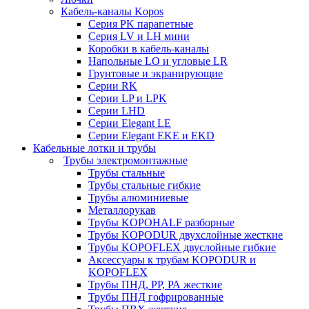
Кабель-каналы Kopos
Серия PK парапетные
Серия LV и LH мини
Коробки в кабель-каналы
Напольные LO и угловые LR
Грунтовые и экранирующие
Серии RK
Серии LP и LPK
Серии LHD
Серии Elegant LE
Серии Elegant EKE и EKD
Кабельные лотки и трубы
Трубы электромонтажные
Трубы стальные
Трубы стальные гибкие
Трубы алюминиевые
Металлорукав
Трубы KOPOHALF разборные
Трубы KOPODUR двухслойные жесткие
Трубы KOPOFLEX двуслойные гибкие
Аксессуары к трубам KOPODUR и
KOPOFLEX
Трубы ПНД, РР, РА жесткие
Трубы ПНД гофрированные