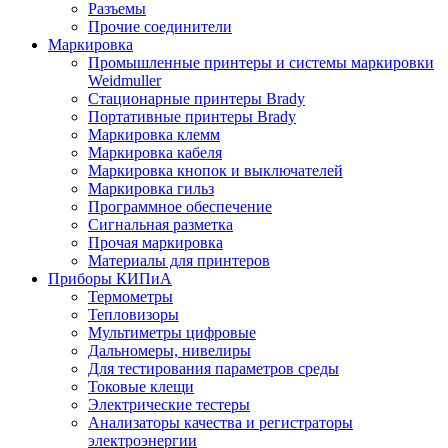
Разъемы
Прочие соединители
Маркировка
Промышленные принтеры и системы маркировки
Weidmuller
Стационарные принтеры Brady
Портативные принтеры Brady
Маркировка клемм
Маркировка кабеля
Маркировка кнопок и выключателей
Маркировка гильз
Программное обеспечение
Сигнальная разметка
Прочая маркировка
Материалы для принтеров
Приборы КИПиА
Термометры
Тепловизоры
Мультиметры цифровые
Дальномеры, нивелиры
Для тестирования параметров среды
Токовые клещи
Электрические тестеры
Анализаторы качества и регистраторы
электроэнергии