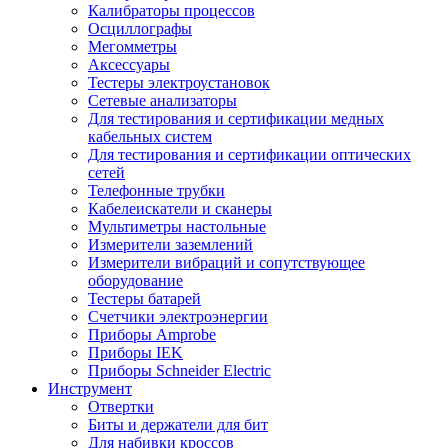
Калибраторы процессов
Осциллографы
Мегомметры
Аксессуары
Тестеры электроустановок
Сетевые анализаторы
Для тестирования и сертификации медных
кабельных систем
Для тестирования и сертификации оптических
сетей
Телефонные трубки
Кабелеискатели и сканеры
Мультиметры настольные
Измерители заземлений
Измерители вибраций и сопутствующее
оборудование
Тестеры батарей
Счетчики электроэнергии
Приборы Amprobe
Приборы IEK
Приборы Schneider Electric
Инструмент
Отвертки
Биты и держатели для бит
Для набивки кроссов