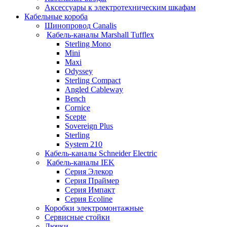
Аксессуары к электротехническим шкафам
Кабельные короба
Шинопровод Canalis
Кабель-каналы Marshall Tufflex
Sterling Mono
Mini
Maxi
Odyssey
Sterling Compact
Angled Cableway
Bench
Cornice
Scepte
Sovereign Plus
Sterling
System 210
Кабель-каналы Schneider Electric
Кабель-каналы IEK
Серия Элекор
Серия Праймер
Серия Импакт
Серия Ecoline
Коробки электромонтажные
Сервисные стойки
Лючки