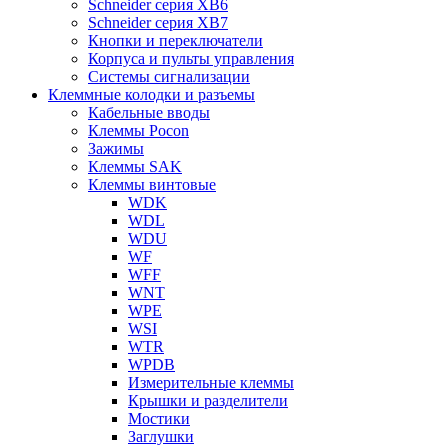
Schneider серия XB6
Schneider серия XB7
Кнопки и переключатели
Корпуса и пульты управления
Системы сигнализации
Клеммные колодки и разъемы
Кабельные вводы
Клеммы Pocon
Зажимы
Клеммы SAK
Клеммы винтовые
WDK
WDL
WDU
WF
WFF
WNT
WPE
WSI
WTR
WPDB
Измерительные клеммы
Крышки и разделители
Мостики
Заглушки