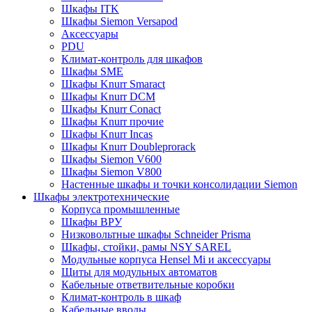
Шкафы ITK
Шкафы Siemon Versapod
Аксессуары
PDU
Климат-контроль для шкафов
Шкафы SME
Шкафы Knurr Smaract
Шкафы Knurr DCM
Шкафы Knurr Conact
Шкафы Knurr прочие
Шкафы Knurr Incas
Шкафы Knurr Doubleprorack
Шкафы Siemon V600
Шкафы Siemon V800
Настенные шкафы и точки консолидации Siemon
Шкафы электротехнические
Корпуса промышленные
Шкафы ВРУ
Низковольтные шкафы Schneider Prisma
Шкафы, стойки, рамы NSY SAREL
Модульные корпуса Hensel Mi и аксессуары
Щиты для модульных автоматов
Кабельные ответвительные коробки
Климат-контроль в шкаф
Кабельные вводы