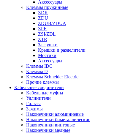
Аксессуары
Клеммы пружинные
ZDK
ZDU
ZDUB/ZDUA
ZPE
ZSI/ZDL
ZTR
Заглушки
Крышки и разделители
Мостики
Аксессуары
Клеммы IDC
Клеммы D
Клеммы Schneider Electric
Прочие клеммы
Кабельные соединители
Кабельные муфты
Удлинители
Гильзы
Зажимы
Наконечники алюминиевые
Наконечники биметаллические
Наконечники винтовые
Наконечники медные