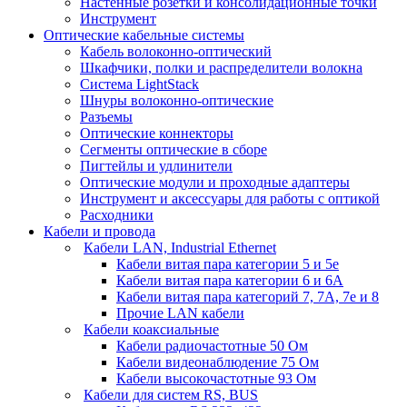
Настенные розетки и консолидационные точки
Инструмент
Оптические кабельные системы
Кабель волоконно-оптический
Шкафчики, полки и распределители волокна
Система LightStack
Шнуры волоконно-оптические
Разъемы
Оптические коннекторы
Сегменты оптические в сборе
Пигтейлы и удлинители
Оптические модули и проходные адаптеры
Инструмент и аксессуары для работы с оптикой
Расходники
Кабели и провода
Кабели LAN, Industrial Ethernet
Кабели витая пара категории 5 и 5е
Кабели витая пара категории 6 и 6A
Кабели витая пара категорий 7, 7А, 7е и 8
Прочие LAN кабели
Кабели коаксиальные
Кабели радиочастотные 50 Ом
Кабели видеонаблюдение 75 Ом
Кабели высокочастотные 93 Ом
Кабели для систем RS, BUS