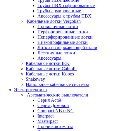
Трубы ПВХ жесткие
Трубы ПВХ гофрированные
Трубы армированные
Аксессуары к трубам ПВХ
Кабельные лотки Vergokan
Проволочные лотки
Перфорированные лотки
Неперфорированные лотки
Низкопрофильные лотки
Лотки из нержавеющей стали
Лестничные лотки
Аксессуары
Кабельные лотки IEK
Кабельные лотки Cablofil
Кабельные лотки Kopos
Snakeway
Напольные кабельные системы
Электротехника
Автоматические выключатели
Серия Acti9
Серия Домовой
Compact NB и NC
Interpact
Masterpact
Прочие автоматы