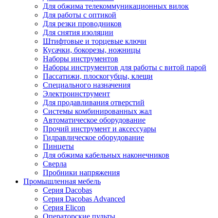
Для обжима телекоммуникационных вилок
Для работы с оптикой
Для резки проводников
Для снятия изоляции
Штифтовые и торцевые ключи
Кусачки, бокорезы, ножницы
Наборы инструментов
Наборы инструментов для работы с витой парой
Пассатижи, плоскогубцы, клещи
Специального назначения
Электроинструмент
Для продавливания отверстий
Системы комбинированных жал
Автоматическое оборудование
Прочий инструмент и аксессуары
Гидравлическое оборудование
Пинцеты
Для обжима кабельных наконечников
Сверла
Пробники напряжения
Промышленная мебель
Серия Dacobas
Серия Dacobas Advanced
Серия Elicon
Операторские пульты