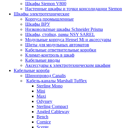
Шкафы Siemon V800
Настенные шкафы и точки консолидации Siemon
Шкафы электротехнические
Корпуса промышленные
Шкафы ВРУ
Низковольтные шкафы Schneider Prisma
Шкафы, стойки, рамы NSY SAREL
Модульные корпуса Hensel Mi и аксессуары
Щиты для модульных автоматов
Кабельные ответвительные коробки
Климат-контроль в шкаф
Кабельные вводы
Аксессуары к электротехническим шкафам
Кабельные короба
Шинопровод Canalis
Кабель-каналы Marshall Tufflex
Sterling Mono
Mini
Maxi
Odyssey
Sterling Compact
Angled Cableway
Bench
Cornice
Scepte