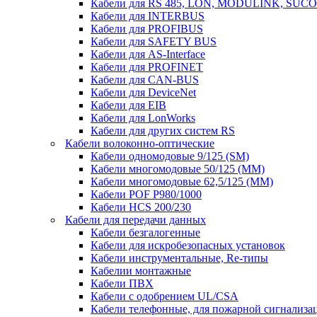
Кабели для RS 485, LON, MODULINK, SUCO
Кабели для INTERBUS
Кабели для PROFIBUS
Кабели для SAFETY BUS
Кабели для AS-Interface
Кабели для PROFINET
Кабели для CAN-BUS
Кабели для DeviceNet
Кабели для EIB
Кабели для LonWorks
Кабели для других систем RS
Кабели волоконно-оптические
Кабели одномодовые 9/125 (SM)
Кабели многомодовые 50/125 (ММ)
Кабели многомодовые 62,5/125 (ММ)
Кабели POF P980/1000
Кабели HCS 200/230
Кабели для передачи данных
Кабели безгалогенные
Кабели для искробезопасных установок
Кабели инструментальные, Re-типы
Кабелии монтажные
Кабели ПВХ
Кабели с одобрением UL/CSA
Кабели телефонные, для пожарной сигнализа