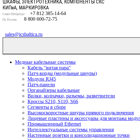
ШКАФЫ, ЭЛЕКТРОТЕХНИКА, КОМПОНЕНТЫ СКС
КИП
и
А, МАРКИРОВКА
+7 812 385-14-64
Санкт-Петербург:
8 800 600-72-75
По России:
sales@icsbaltica.ru
Медные кабельные системы
Кабель "витая пара"
Патч-корды (модульные шнуры)
Модули RJ45
Патч-панели
Органайзеры кабельные
Вилки, колпачки, разъемы, разветвители
Кроссы S210, S110, S66
Сегменты в сборе
Высокоскоростные шнуры прямого подключения
Лицевые пластины и аксессуары для монтажа моду
Промышленный Ethernet
Интеллектуальные системы управления
Настенные розетки и консолидационные точки