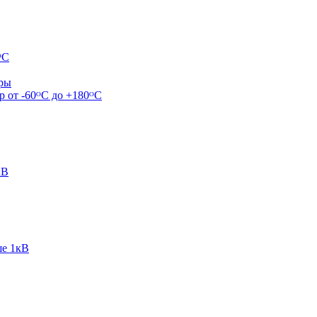
ᴼС
ары
р от -60ᴼC до +180ᴼС
кВ
ше 1кВ