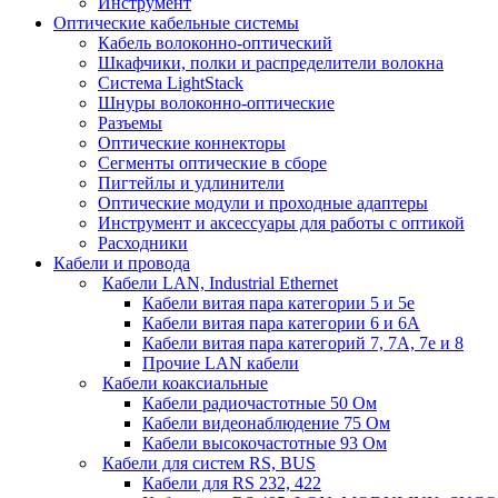
Инструмент
Оптические кабельные системы
Кабель волоконно-оптический
Шкафчики, полки и распределители волокна
Система LightStack
Шнуры волоконно-оптические
Разъемы
Оптические коннекторы
Сегменты оптические в сборе
Пигтейлы и удлинители
Оптические модули и проходные адаптеры
Инструмент и аксессуары для работы с оптикой
Расходники
Кабели и провода
Кабели LAN, Industrial Ethernet
Кабели витая пара категории 5 и 5е
Кабели витая пара категории 6 и 6A
Кабели витая пара категорий 7, 7А, 7е и 8
Прочие LAN кабели
Кабели коаксиальные
Кабели радиочастотные 50 Ом
Кабели видеонаблюдение 75 Ом
Кабели высокочастотные 93 Ом
Кабели для систем RS, BUS
Кабели для RS 232, 422