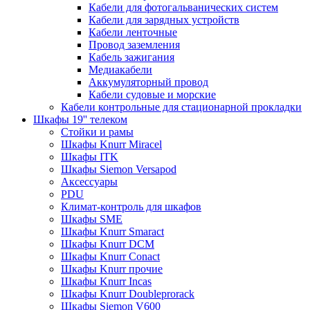
Кабели для фотогальванических систем
Кабели для зарядных устройств
Кабели ленточные
Провод заземления
Кабель зажигания
Медиакабели
Аккумуляторный провод
Кабели судовые и морские
Кабели контрольные для стационарной прокладки
Шкафы 19'' телеком
Стойки и рамы
Шкафы Knurr Miracel
Шкафы ITK
Шкафы Siemon Versapod
Аксессуары
PDU
Климат-контроль для шкафов
Шкафы SME
Шкафы Knurr Smaract
Шкафы Knurr DCM
Шкафы Knurr Conact
Шкафы Knurr прочие
Шкафы Knurr Incas
Шкафы Knurr Doubleprorack
Шкафы Siemon V600