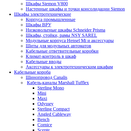
Шкафы Siemon V800
Настенные шкафы и точки консолидации Siemon
Шкафы электротехнические
Корпуса промышленные
Шкафы ВРУ
Низковольтные шкафы Schneider Prisma
Шкафы, стойки, рамы NSY SAREL
Модульные корпуса Hensel Mi и аксессуары
Щиты для модульных автоматов
Кабельные ответвительные коробки
Климат-контроль в шкаф
Кабельные вводы
Аксессуары к электротехническим шкафам
Кабельные короба
Шинопровод Canalis
Кабель-каналы Marshall Tufflex
Sterling Mono
Mini
Maxi
Odyssey
Sterling Compact
Angled Cableway
Bench
Cornice
Scepte