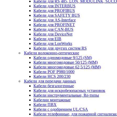
Кабели для RS 485, LON, MODULINK, SUCO
Кабели для INTERBUS
Кабели для PROFIBUS
Кабели для SAFETY BUS
Кабели для AS-Interface
Кабели для PROFINET
Кабели для CAN-BUS
Кабели для DeviceNet
Кабели для EIB
Кабели для LonWorks
Кабели для других систем RS
Кабели волоконно-оптические
Кабели одномодовые 9/125 (SM)
Кабели многомодовые 50/125 (ММ)
Кабели многомодовые 62,5/125 (ММ)
Кабели POF P980/1000
Кабели HCS 200/230
Кабели для передачи данных
Кабели безгалогенные
Кабели для искробезопасных установок
Кабели инструментальные, Re-типы
Кабелии монтажные
Кабели ПВХ
Кабели с одобрением UL/CSA
Кабели телефонные, для пожарной сигнализа