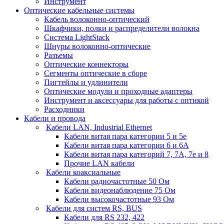
Инструмент
Оптические кабельные системы
Кабель волоконно-оптический
Шкафчики, полки и распределители волокна
Система LightStack
Шнуры волоконно-оптические
Разъемы
Оптические коннекторы
Сегменты оптические в сборе
Пигтейлы и удлинители
Оптические модули и проходные адаптеры
Инструмент и аксессуары для работы с оптикой
Расходники
Кабели и провода
Кабели LAN, Industrial Ethernet
Кабели витая пара категории 5 и 5е
Кабели витая пара категории 6 и 6A
Кабели витая пара категорий 7, 7А, 7е и 8
Прочие LAN кабели
Кабели коаксиальные
Кабели радиочастотные 50 Ом
Кабели видеонаблюдение 75 Ом
Кабели высокочастотные 93 Ом
Кабели для систем RS, BUS
Кабели для RS 232, 422