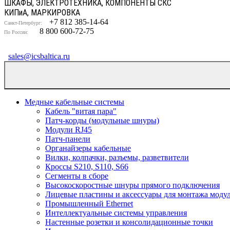
ШКАФЫ, ЭЛЕКТРОТЕХНИКА, КОМПОНЕНТЫ СКС
КИП
и
А, МАРКИРОВКА
+7 812 385-14-64
Санкт-Петербург:
8 800 600-72-75
По России:
sales@icsbaltica.ru
Медные кабельные системы
Кабель "витая пара"
Патч-корды (модульные шнуры)
Модули RJ45
Патч-панели
Органайзеры кабельные
Вилки, колпачки, разъемы, разветвители
Кроссы S210, S110, S66
Сегменты в сборе
Высокоскоростные шнуры прямого подключения
Лицевые пластины и аксессуары для монтажа моду
Промышленный Ethernet
Интеллектуальные системы управления
Настенные розетки и консолидационные точки