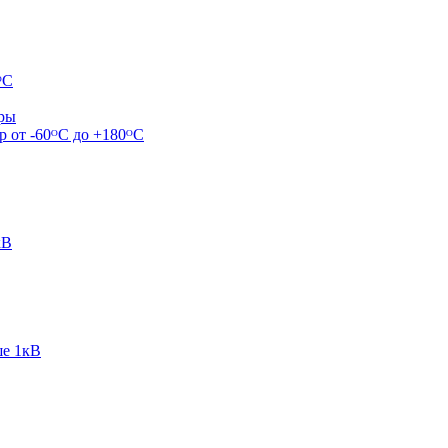
ᴼС
ары
р от -60ᴼC до +180ᴼС
кВ
ше 1кВ