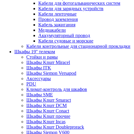
Кабели для фотогальванических систем
Кабели для зарядных устройств
Кабели ленточные
Провод заземления
Кабель зажигания
Медиакабели
Аккумуляторный провод
Кабели судовые и морские
Кабели контрольные для стационарной прокладки
Шкафы 19'' телеком
Стойки и рамы
Шкафы Knurr Miracel
Шкафы ITK
Шкафы Siemon Versapod
Аксессуары
PDU
Климат-контроль для шкафов
Шкафы SME
Шкафы Knurr Smaract
Шкафы Knurr DCM
Шкафы Knurr Conact
Шкафы Knurr прочие
Шкафы Knurr Incas
Шкафы Knurr Doubleprorack
Шкафы Siemon V600