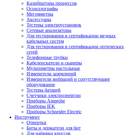
Калибраторы процессов
Осциллографы
Мегомметры
Аксессуары
Тестеры электроустановок
Сетевые анализаторы
Для тестирования и сертификации медных
кабельных систем
Для тестирования и сертификации оптических
сетей
Телефонные трубки
Кабелеискатели и сканеры
Мультиметры настольные
Измерители заземлений
Измерители вибраций и сопутствующее
оборудование
Тестеры батарей
Счетчики электроэнергии
Приборы Amprobe
Приборы IEK
Приборы Schneider Electric
Инструмент
Отвертки
Биты и держатели для бит
Для набивки кроссов