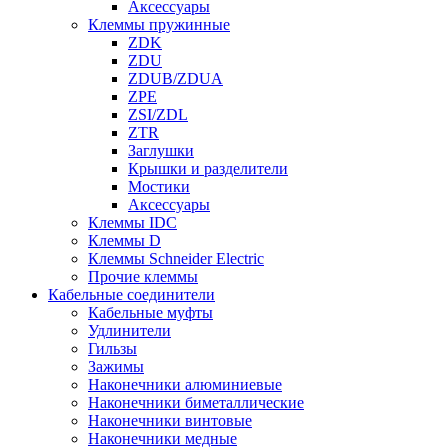
Аксессуары
Клеммы пружинные
ZDK
ZDU
ZDUB/ZDUA
ZPE
ZSI/ZDL
ZTR
Заглушки
Крышки и разделители
Мостики
Аксессуары
Клеммы IDC
Клеммы D
Клеммы Schneider Electric
Прочие клеммы
Кабельные соединители
Кабельные муфты
Удлинители
Гильзы
Зажимы
Наконечники алюминиевые
Наконечники биметаллические
Наконечники винтовые
Наконечники медные