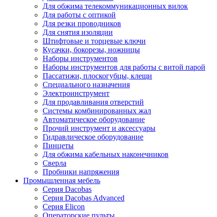
Для обжима телекоммуникационных вилок
Для работы с оптикой
Для резки проводников
Для снятия изоляции
Штифтовые и торцевые ключи
Кусачки, бокорезы, ножницы
Наборы инструментов
Наборы инструментов для работы с витой парой
Пассатижи, плоскогубцы, клещи
Специального назначения
Электроинструмент
Для продавливания отверстий
Системы комбинированных жал
Автоматическое оборудование
Прочий инструмент и аксессуары
Гидравлическое оборудование
Пинцеты
Для обжима кабельных наконечников
Сверла
Пробники напряжения
Промышленная мебель
Серия Dacobas
Серия Dacobas Advanced
Серия Elicon
Операторские пульты