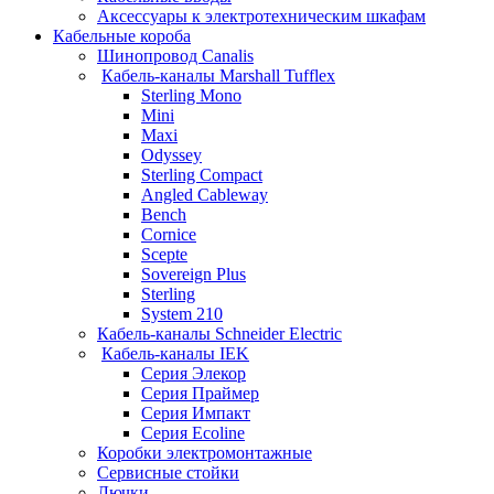
Аксессуары к электротехническим шкафам
Кабельные короба
Шинопровод Canalis
Кабель-каналы Marshall Tufflex
Sterling Mono
Mini
Maxi
Odyssey
Sterling Compact
Angled Cableway
Bench
Cornice
Scepte
Sovereign Plus
Sterling
System 210
Кабель-каналы Schneider Electric
Кабель-каналы IEK
Серия Элекор
Серия Праймер
Серия Импакт
Серия Ecoline
Коробки электромонтажные
Сервисные стойки
Лючки