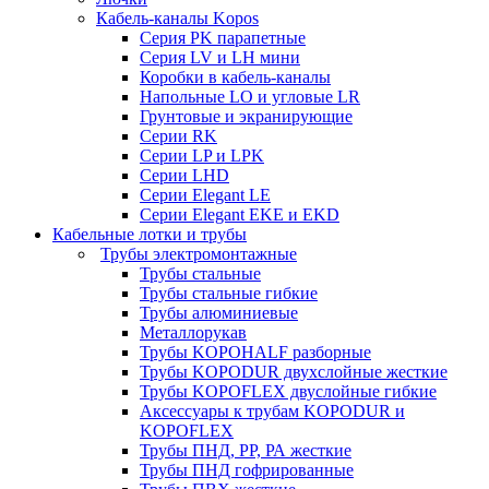
Кабель-каналы Kopos
Серия PK парапетные
Серия LV и LH мини
Коробки в кабель-каналы
Напольные LO и угловые LR
Грунтовые и экранирующие
Серии RK
Серии LP и LPK
Серии LHD
Серии Elegant LE
Серии Elegant EKE и EKD
Кабельные лотки и трубы
Трубы электромонтажные
Трубы стальные
Трубы стальные гибкие
Трубы алюминиевые
Металлорукав
Трубы KOPOHALF разборные
Трубы KOPODUR двухслойные жесткие
Трубы KOPOFLEX двуслойные гибкие
Аксессуары к трубам KOPODUR и
KOPOFLEX
Трубы ПНД, РР, РА жесткие
Трубы ПНД гофрированные