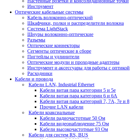
Настенные розетки и консолидационные точки
Инструмент
Оптические кабельные системы
Кабель волоконно-оптический
Шкафчики, полки и распределители волокна
Система LightStack
Шнуры волоконно-оптические
Разъемы
Оптические коннекторы
Сегменты оптические в сборе
Пигтейлы и удлинители
Оптические модули и проходные адаптеры
Инструмент и аксессуары для работы с оптикой
Расходники
Кабели и провода
Кабели LAN, Industrial Ethernet
Кабели витая пара категории 5 и 5е
Кабели витая пара категории 6 и 6A
Кабели витая пара категорий 7, 7А, 7е и 8
Прочие LAN кабели
Кабели коаксиальные
Кабели радиочастотные 50 Ом
Кабели видеонаблюдение 75 Ом
Кабели высокочастотные 93 Ом
Кабели для систем RS, BUS