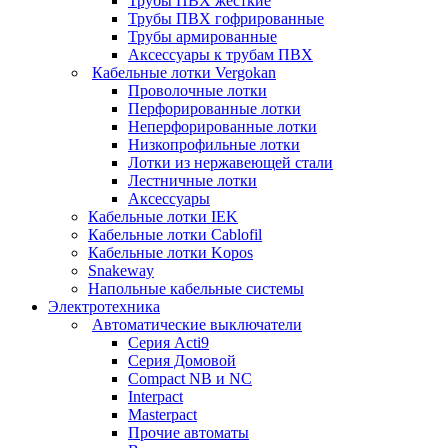
Трубы ПВХ жесткие
Трубы ПВХ гофрированные
Трубы армированные
Аксессуары к трубам ПВХ
Кабельные лотки Vergokan
Проволочные лотки
Перфорированные лотки
Неперфорированные лотки
Низкопрофильные лотки
Лотки из нержавеющей стали
Лестничные лотки
Аксессуары
Кабельные лотки IEK
Кабельные лотки Cablofil
Кабельные лотки Kopos
Snakeway
Напольные кабельные системы
Электротехника
Автоматические выключатели
Серия Acti9
Серия Домовой
Compact NB и NC
Interpact
Masterpact
Прочие автоматы