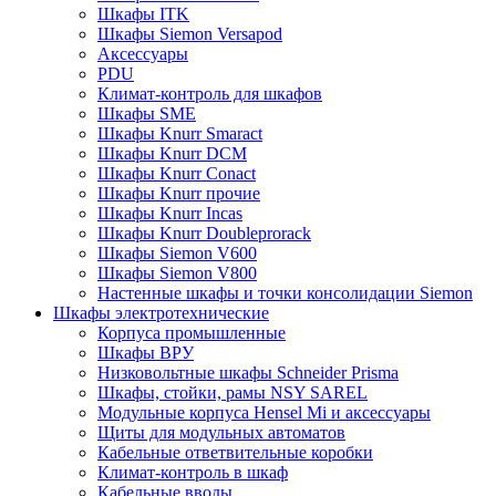
Шкафы ITK
Шкафы Siemon Versapod
Аксессуары
PDU
Климат-контроль для шкафов
Шкафы SME
Шкафы Knurr Smaract
Шкафы Knurr DCM
Шкафы Knurr Conact
Шкафы Knurr прочие
Шкафы Knurr Incas
Шкафы Knurr Doubleprorack
Шкафы Siemon V600
Шкафы Siemon V800
Настенные шкафы и точки консолидации Siemon
Шкафы электротехнические
Корпуса промышленные
Шкафы ВРУ
Низковольтные шкафы Schneider Prisma
Шкафы, стойки, рамы NSY SAREL
Модульные корпуса Hensel Mi и аксессуары
Щиты для модульных автоматов
Кабельные ответвительные коробки
Климат-контроль в шкаф
Кабельные вводы