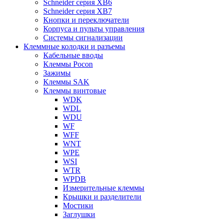
Schneider серия XB6
Schneider серия XB7
Кнопки и переключатели
Корпуса и пульты управления
Системы сигнализации
Клеммные колодки и разъемы
Кабельные вводы
Клеммы Pocon
Зажимы
Клеммы SAK
Клеммы винтовые
WDK
WDL
WDU
WF
WFF
WNT
WPE
WSI
WTR
WPDB
Измерительные клеммы
Крышки и разделители
Мостики
Заглушки