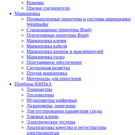
Разъемы
Прочие соединители
Маркировка
Промышленные принтеры и системы маркировки
Weidmuller
Стационарные принтеры Brady
Портативные принтеры Brady
Маркировка клемм
Маркировка кабеля
Маркировка кнопок и выключателей
Маркировка гильз
Программное обеспечение
Сигнальная разметка
Прочая маркировка
Материалы для принтеров
Приборы КИПиА
Термометры
Тепловизоры
Мультиметры цифровые
Дальномеры, нивелиры
Для тестирования параметров среды
Токовые клещи
Электрические тестеры
Анализаторы качества и регистраторы
электроэнергии