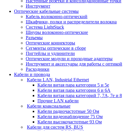
Настенные розетки и консолидационные точки
Инструмент
Оптические кабельные системы
Кабель волоконно-оптический
Шкафчики, полки и распределители волокна
Система LightStack
Шнуры волоконно-оптические
Разъемы
Оптические коннекторы
Сегменты оптические в сборе
Пигтейлы и удлинители
Оптические модули и проходные адаптеры
Инструмент и аксессуары для работы с оптикой
Расходники
Кабели и провода
Кабели LAN, Industrial Ethernet
Кабели витая пара категории 5 и 5е
Кабели витая пара категории 6 и 6A
Кабели витая пара категорий 7, 7А, 7е и 8
Прочие LAN кабели
Кабели коаксиальные
Кабели радиочастотные 50 Ом
Кабели видеонаблюдение 75 Ом
Кабели высокочастотные 93 Ом
Кабели для систем RS, BUS