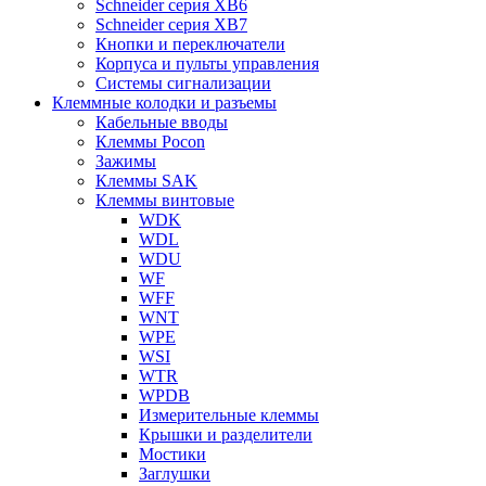
Schneider серия XB6
Schneider серия XB7
Кнопки и переключатели
Корпуса и пульты управления
Системы сигнализации
Клеммные колодки и разъемы
Кабельные вводы
Клеммы Pocon
Зажимы
Клеммы SAK
Клеммы винтовые
WDK
WDL
WDU
WF
WFF
WNT
WPE
WSI
WTR
WPDB
Измерительные клеммы
Крышки и разделители
Мостики
Заглушки