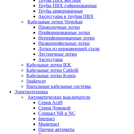
Трубы ПВХ жесткие
Трубы ПВХ гофрированные
Трубы армированные
Аксессуары к трубам ПВХ
Кабельные лотки Vergokan
Проволочные лотки
Перфорированные лотки
Неперфорированные лотки
Низкопрофильные лотки
Лотки из нержавеющей стали
Лестничные лотки
Аксессуары
Кабельные лотки IEK
Кабельные лотки Cablofil
Кабельные лотки Kopos
Snakeway
Напольные кабельные системы
Электротехника
Автоматические выключатели
Серия Acti9
Серия Домовой
Compact NB и NC
Interpact
Masterpact
Прочие автоматы