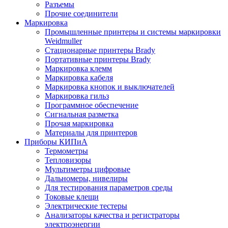
Разъемы
Прочие соединители
Маркировка
Промышленные принтеры и системы маркировки
Weidmuller
Стационарные принтеры Brady
Портативные принтеры Brady
Маркировка клемм
Маркировка кабеля
Маркировка кнопок и выключателей
Маркировка гильз
Программное обеспечение
Сигнальная разметка
Прочая маркировка
Материалы для принтеров
Приборы КИПиА
Термометры
Тепловизоры
Мультиметры цифровые
Дальномеры, нивелиры
Для тестирования параметров среды
Токовые клещи
Электрические тестеры
Анализаторы качества и регистраторы
электроэнергии