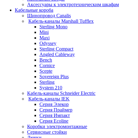
Аксессуары к электротехническим шкафам
Кабельные короба
Шинопровод Canalis
Кабель-каналы Marshall Tufflex
Sterling Mono
Mini
Maxi
Odyssey
Sterling Compact
Angled Cableway
Bench
Cornice
Scepte
Sovereign Plus
Sterling
System 210
Кабель-каналы Schneider Electric
Кабель-каналы IEK
Серия Элекор
Серия Праймер
Серия Импакт
Серия Ecoline
Коробки электромонтажные
Сервисные стойки
Лючки