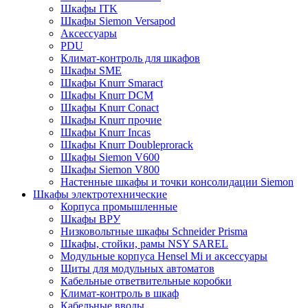
Шкафы ITK
Шкафы Siemon Versapod
Аксессуары
PDU
Климат-контроль для шкафов
Шкафы SME
Шкафы Knurr Smaract
Шкафы Knurr DCM
Шкафы Knurr Conact
Шкафы Knurr прочие
Шкафы Knurr Incas
Шкафы Knurr Doubleprorack
Шкафы Siemon V600
Шкафы Siemon V800
Настенные шкафы и точки консолидации Siemon
Шкафы электротехнические
Корпуса промышленные
Шкафы ВРУ
Низковольтные шкафы Schneider Prisma
Шкафы, стойки, рамы NSY SAREL
Модульные корпуса Hensel Mi и аксессуары
Щиты для модульных автоматов
Кабельные ответвительные коробки
Климат-контроль в шкаф
Кабельные вводы