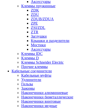
Аксессуары
Клеммы пружинные
ZDK
ZDU
ZDUB/ZDUA
ZPE
ZSI/ZDL
ZTR
Заглушки
Крышки и разделители
Мостики
Аксессуары
Клеммы IDC
Клеммы D
Клеммы Schneider Electric
Прочие клеммы
Кабельные соединители
Кабельные муфты
Удлинители
Гильзы
Зажимы
Наконечники алюминиевые
Наконечники биметаллические
Наконечники винтовые
Наконечники медные