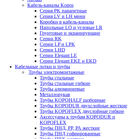
Кабель-каналы Kopos
Серия PK парапетные
Серия LV и LH мини
Коробки в кабель-каналы
Напольные LO и угловые LR
Грунтовые и экранирующие
Серии RK
Серии LP и LPK
Серии LHD
Серии Elegant LE
Серии Elegant EKE и EKD
Кабельные лотки и трубы
Трубы электромонтажные
Трубы стальные
Трубы стальные гибкие
Трубы алюминиевые
Металлорукав
Трубы KOPOHALF разборные
Трубы KOPODUR двухслойные жесткие
Трубы KOPOFLEX двуслойные гибкие
Аксессуары к трубам KOPODUR и
KOPOFLEX
Трубы ПНД, РР, РА жесткие
Трубы ПНД гофрированные