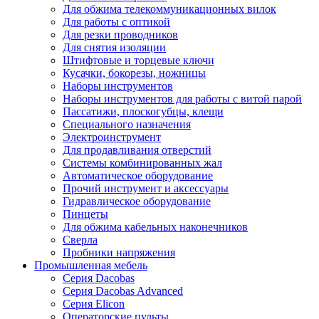
Для обжима телекоммуникационных вилок
Для работы с оптикой
Для резки проводников
Для снятия изоляции
Штифтовые и торцевые ключи
Кусачки, бокорезы, ножницы
Наборы инструментов
Наборы инструментов для работы с витой парой
Пассатижи, плоскогубцы, клещи
Специального назначения
Электроинструмент
Для продавливания отверстий
Системы комбинированных жал
Автоматическое оборудование
Прочий инструмент и аксессуары
Гидравлическое оборудование
Пинцеты
Для обжима кабельных наконечников
Сверла
Пробники напряжения
Промышленная мебель
Серия Dacobas
Серия Dacobas Advanced
Серия Elicon
Операторские пульты