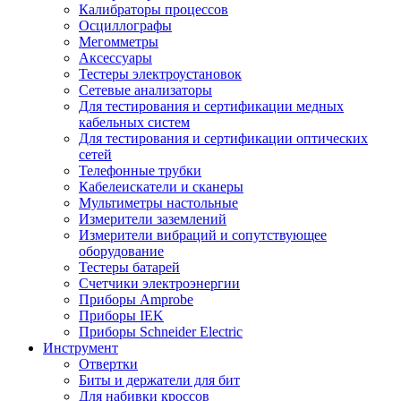
Калибраторы процессов
Осциллографы
Мегомметры
Аксессуары
Тестеры электроустановок
Сетевые анализаторы
Для тестирования и сертификации медных
кабельных систем
Для тестирования и сертификации оптических
сетей
Телефонные трубки
Кабелеискатели и сканеры
Мультиметры настольные
Измерители заземлений
Измерители вибраций и сопутствующее
оборудование
Тестеры батарей
Счетчики электроэнергии
Приборы Amprobe
Приборы IEK
Приборы Schneider Electric
Инструмент
Отвертки
Биты и держатели для бит
Для набивки кроссов