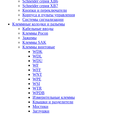
Schneider серия XB6
Schneider серия XB7
Кнопки и переключатели
Корпуса и пульты управления
Системы сигнализации
Клеммные колодки и разъемы
Кабельные вводы
Клеммы Pocon
Зажимы
Клеммы SAK
Клеммы винтовые
WDK
WDL
WDU
WF
WFF
WNT
WPE
WSI
WTR
WPDB
Измерительные клеммы
Крышки и разделители
Мостики
Заглушки