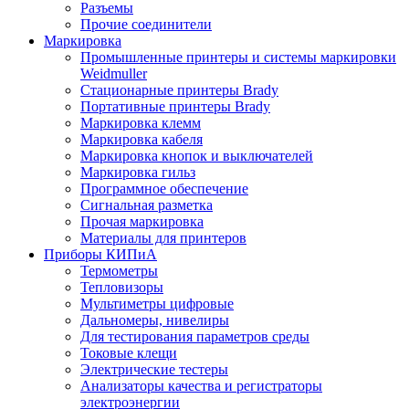
Разъемы
Прочие соединители
Маркировка
Промышленные принтеры и системы маркировки
Weidmuller
Стационарные принтеры Brady
Портативные принтеры Brady
Маркировка клемм
Маркировка кабеля
Маркировка кнопок и выключателей
Маркировка гильз
Программное обеспечение
Сигнальная разметка
Прочая маркировка
Материалы для принтеров
Приборы КИПиА
Термометры
Тепловизоры
Мультиметры цифровые
Дальномеры, нивелиры
Для тестирования параметров среды
Токовые клещи
Электрические тестеры
Анализаторы качества и регистраторы
электроэнергии