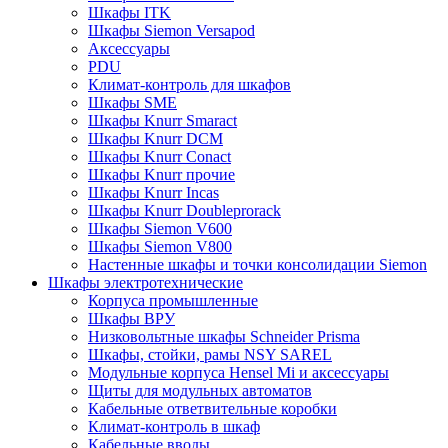
Шкафы ITK
Шкафы Siemon Versapod
Аксессуары
PDU
Климат-контроль для шкафов
Шкафы SME
Шкафы Knurr Smaract
Шкафы Knurr DCM
Шкафы Knurr Conact
Шкафы Knurr прочие
Шкафы Knurr Incas
Шкафы Knurr Doubleprorack
Шкафы Siemon V600
Шкафы Siemon V800
Настенные шкафы и точки консолидации Siemon
Шкафы электротехнические
Корпуса промышленные
Шкафы ВРУ
Низковольтные шкафы Schneider Prisma
Шкафы, стойки, рамы NSY SAREL
Модульные корпуса Hensel Mi и аксессуары
Щиты для модульных автоматов
Кабельные ответвительные коробки
Климат-контроль в шкаф
Кабельные вводы