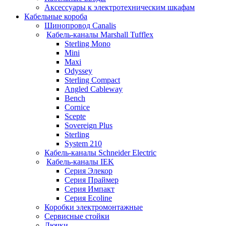
Аксессуары к электротехническим шкафам
Кабельные короба
Шинопровод Canalis
Кабель-каналы Marshall Tufflex
Sterling Mono
Mini
Maxi
Odyssey
Sterling Compact
Angled Cableway
Bench
Cornice
Scepte
Sovereign Plus
Sterling
System 210
Кабель-каналы Schneider Electric
Кабель-каналы IEK
Серия Элекор
Серия Праймер
Серия Импакт
Серия Ecoline
Коробки электромонтажные
Сервисные стойки
Лючки