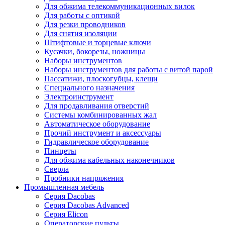
Для обжима телекоммуникационных вилок
Для работы с оптикой
Для резки проводников
Для снятия изоляции
Штифтовые и торцевые ключи
Кусачки, бокорезы, ножницы
Наборы инструментов
Наборы инструментов для работы с витой парой
Пассатижи, плоскогубцы, клещи
Специального назначения
Электроинструмент
Для продавливания отверстий
Системы комбинированных жал
Автоматическое оборудование
Прочий инструмент и аксессуары
Гидравлическое оборудование
Пинцеты
Для обжима кабельных наконечников
Сверла
Пробники напряжения
Промышленная мебель
Серия Dacobas
Серия Dacobas Advanced
Серия Elicon
Операторские пульты