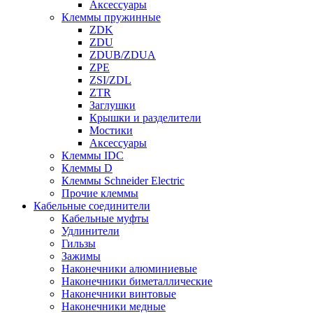
Аксессуары
Клеммы пружинные
ZDK
ZDU
ZDUB/ZDUA
ZPE
ZSI/ZDL
ZTR
Заглушки
Крышки и разделители
Мостики
Аксессуары
Клеммы IDC
Клеммы D
Клеммы Schneider Electric
Прочие клеммы
Кабельные соединители
Кабельные муфты
Удлинители
Гильзы
Зажимы
Наконечники алюминиевые
Наконечники биметаллические
Наконечники винтовые
Наконечники медные