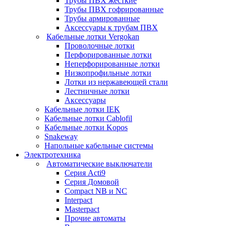
Трубы ПВХ жесткие
Трубы ПВХ гофрированные
Трубы армированные
Аксессуары к трубам ПВХ
Кабельные лотки Vergokan
Проволочные лотки
Перфорированные лотки
Неперфорированные лотки
Низкопрофильные лотки
Лотки из нержавеющей стали
Лестничные лотки
Аксессуары
Кабельные лотки IEK
Кабельные лотки Cablofil
Кабельные лотки Kopos
Snakeway
Напольные кабельные системы
Электротехника
Автоматические выключатели
Серия Acti9
Серия Домовой
Compact NB и NC
Interpact
Masterpact
Прочие автоматы