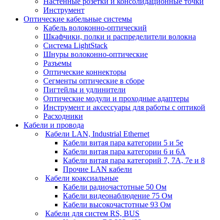
Настенные розетки и консолидационные точки
Инструмент
Оптические кабельные системы
Кабель волоконно-оптический
Шкафчики, полки и распределители волокна
Система LightStack
Шнуры волоконно-оптические
Разъемы
Оптические коннекторы
Сегменты оптические в сборе
Пигтейлы и удлинители
Оптические модули и проходные адаптеры
Инструмент и аксессуары для работы с оптикой
Расходники
Кабели и провода
Кабели LAN, Industrial Ethernet
Кабели витая пара категории 5 и 5е
Кабели витая пара категории 6 и 6A
Кабели витая пара категорий 7, 7А, 7е и 8
Прочие LAN кабели
Кабели коаксиальные
Кабели радиочастотные 50 Ом
Кабели видеонаблюдение 75 Ом
Кабели высокочастотные 93 Ом
Кабели для систем RS, BUS