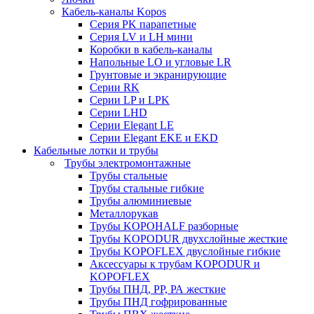
Кабель-каналы Kopos
Серия PK парапетные
Серия LV и LH мини
Коробки в кабель-каналы
Напольные LO и угловые LR
Грунтовые и экранирующие
Серии RK
Серии LP и LPK
Серии LHD
Серии Elegant LE
Серии Elegant EKE и EKD
Кабельные лотки и трубы
Трубы электромонтажные
Трубы стальные
Трубы стальные гибкие
Трубы алюминиевые
Металлорукав
Трубы KOPOHALF разборные
Трубы KOPODUR двухслойные жесткие
Трубы KOPOFLEX двуслойные гибкие
Аксессуары к трубам KOPODUR и
KOPOFLEX
Трубы ПНД, РР, РА жесткие
Трубы ПНД гофрированные