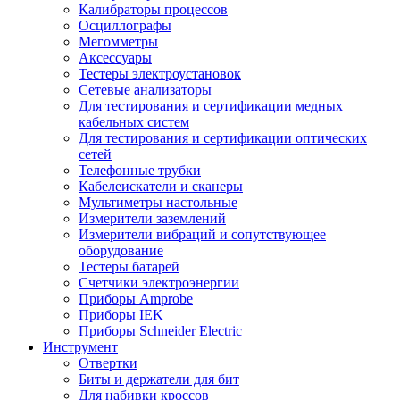
Калибраторы процессов
Осциллографы
Мегомметры
Аксессуары
Тестеры электроустановок
Сетевые анализаторы
Для тестирования и сертификации медных
кабельных систем
Для тестирования и сертификации оптических
сетей
Телефонные трубки
Кабелеискатели и сканеры
Мультиметры настольные
Измерители заземлений
Измерители вибраций и сопутствующее
оборудование
Тестеры батарей
Счетчики электроэнергии
Приборы Amprobe
Приборы IEK
Приборы Schneider Electric
Инструмент
Отвертки
Биты и держатели для бит
Для набивки кроссов