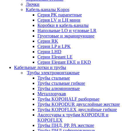
Лючки
Кабель-каналы Kopos
Серия PK парапетные
Серия LV и LH мини
Коробки в кабель-каналы
Напольные LO и угловые LR
Грунтовые и экранирующие
Серии RK
Серии LP и LPK
Серии LHD
Серии Elegant LE
Серии Elegant EKE и EKD
Кабельные лотки и трубы
Трубы электромонтажные
Трубы стальные
Трубы стальные гибкие
Трубы алюминиевые
Металлорукав
Трубы KOPOHALF разборные
Трубы KOPODUR двухслойные жесткие
Трубы KOPOFLEX двуслойные гибкие
Аксессуары к трубам KOPODUR и
KOPOFLEX
Трубы ПНД, РР, РА жесткие
Трубы ПНД гофрированные