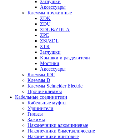
Заглушки
Аксессуары
Клеммы пружинные
ZDK
ZDU
ZDUB/ZDUA
ZPE
ZSI/ZDL
ZTR
Заглушки
Крышки и разделители
Мостики
Аксессуары
Клеммы IDC
Клеммы D
Клеммы Schneider Electric
Прочие клеммы
Кабельные соединители
Кабельные муфты
Удлинители
Гильзы
Зажимы
Наконечники алюминиевые
Наконечники биметаллические
Наконечники винтовые