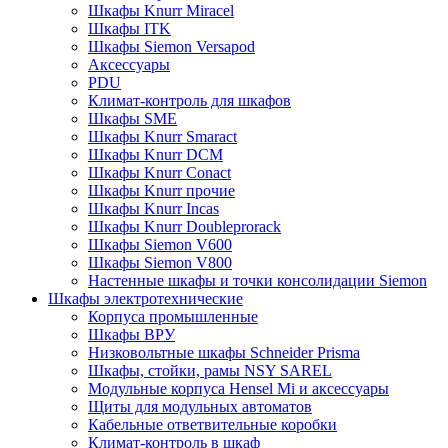
Шкафы Knurr Miracel
Шкафы ITK
Шкафы Siemon Versapod
Аксессуары
PDU
Климат-контроль для шкафов
Шкафы SME
Шкафы Knurr Smaract
Шкафы Knurr DCM
Шкафы Knurr Conact
Шкафы Knurr прочие
Шкафы Knurr Incas
Шкафы Knurr Doubleprorack
Шкафы Siemon V600
Шкафы Siemon V800
Настенные шкафы и точки консолидации Siemon
Шкафы электротехнические
Корпуса промышленные
Шкафы ВРУ
Низковольтные шкафы Schneider Prisma
Шкафы, стойки, рамы NSY SAREL
Модульные корпуса Hensel Mi и аксессуары
Щиты для модульных автоматов
Кабельные ответвительные коробки
Климат-контроль в шкаф