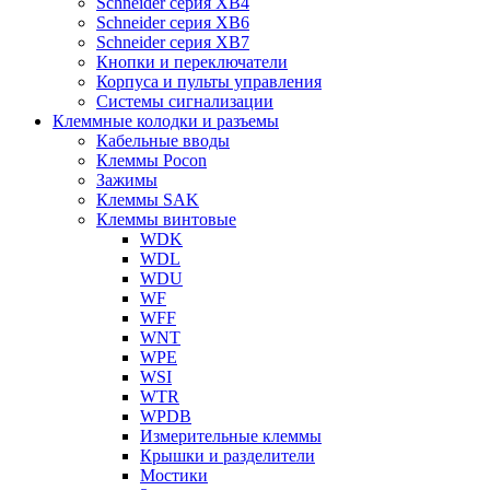
Schneider серия XB4
Schneider серия XB6
Schneider серия XB7
Кнопки и переключатели
Корпуса и пульты управления
Системы сигнализации
Клеммные колодки и разъемы
Кабельные вводы
Клеммы Pocon
Зажимы
Клеммы SAK
Клеммы винтовые
WDK
WDL
WDU
WF
WFF
WNT
WPE
WSI
WTR
WPDB
Измерительные клеммы
Крышки и разделители
Мостики