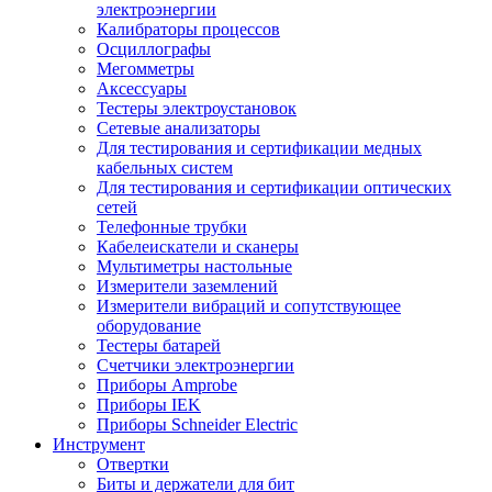
электроэнергии
Калибраторы процессов
Осциллографы
Мегомметры
Аксессуары
Тестеры электроустановок
Сетевые анализаторы
Для тестирования и сертификации медных
кабельных систем
Для тестирования и сертификации оптических
сетей
Телефонные трубки
Кабелеискатели и сканеры
Мультиметры настольные
Измерители заземлений
Измерители вибраций и сопутствующее
оборудование
Тестеры батарей
Счетчики электроэнергии
Приборы Amprobe
Приборы IEK
Приборы Schneider Electric
Инструмент
Отвертки
Биты и держатели для бит