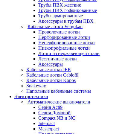
Трубы ПВХ жесткие
Трубы ПВХ гофрированные
Трубы армированные
Аксессуары к трубам ПВХ
Кабельные лотки Vergokan
Проволочные лотки
Перфорированные лотки
Неперфорированные лотки
Низкопрофильные лотки
Лотки из нержавеющей стали
Лестничные лотки
Аксессуары
Кабельные лотки IEK
Кабельные лотки Cablofil
Кабельные лотки Kopos
Snakeway
Напольные кабельные системы
Электротехника
Автоматические выключатели
Серия Acti9
Серия Домовой
Compact NB и NC
Interpact
Masterpact