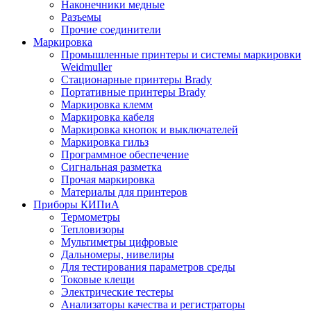
Наконечники медные
Разъемы
Прочие соединители
Маркировка
Промышленные принтеры и системы маркировки
Weidmuller
Стационарные принтеры Brady
Портативные принтеры Brady
Маркировка клемм
Маркировка кабеля
Маркировка кнопок и выключателей
Маркировка гильз
Программное обеспечение
Сигнальная разметка
Прочая маркировка
Материалы для принтеров
Приборы КИПиА
Термометры
Тепловизоры
Мультиметры цифровые
Дальномеры, нивелиры
Для тестирования параметров среды
Токовые клещи
Электрические тестеры
Анализаторы качества и регистраторы