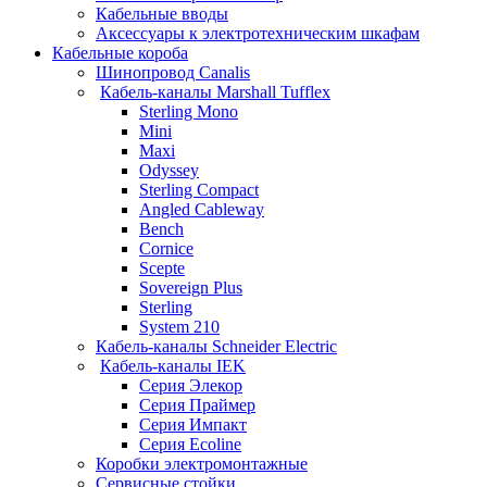
Кабельные вводы
Аксессуары к электротехническим шкафам
Кабельные короба
Шинопровод Canalis
Кабель-каналы Marshall Tufflex
Sterling Mono
Mini
Maxi
Odyssey
Sterling Compact
Angled Cableway
Bench
Cornice
Scepte
Sovereign Plus
Sterling
System 210
Кабель-каналы Schneider Electric
Кабель-каналы IEK
Серия Элекор
Серия Праймер
Серия Импакт
Серия Ecoline
Коробки электромонтажные
Сервисные стойки