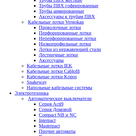
Трубы ПВХ жесткие
Трубы ПВХ гофрированные
Трубы армированные
Аксессуары к трубам ПВХ
Кабельные лотки Vergokan
Проволочные лотки
Перфорированные лотки
Неперфорированные лотки
Низкопрофильные лотки
Лотки из нержавеющей стали
Лестничные лотки
Аксессуары
Кабельные лотки IEK
Кабельные лотки Cablofil
Кабельные лотки Kopos
Snakeway
Напольные кабельные системы
Электротехника
Автоматические выключатели
Серия Acti9
Серия Домовой
Compact NB и NC
Interpact
Masterpact
Прочие автоматы