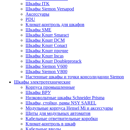
Шкафы ITK
Шкафы Siemon Versapod
Аксессуары
PDU
Климат-контроль для шкафов
Шкафы SME
Шкафы Knurr Smaract
Шкафы Knurr DCM
Шкафы Knurr Conact
Шкафы Knurr прочие
Шкафы Knurr Incas
Шкафы Knurr Doubleprorack
Шкафы Siemon V600
Шкафы Siemon V800
Настенные шкафы и точки консолидации Siemon
Шкафы электротехнические
Корпуса промышленные
Шкафы ВРУ
Низковольтные шкафы Schneider Prisma
Шкафы, стойки, рамы NSY SAREL
Модульные корпуса Hensel Mi и аксессуары
Щиты для модульных автоматов
Кабельные ответвительные коробки
Климат-контроль в шкаф
Кабельные вводы