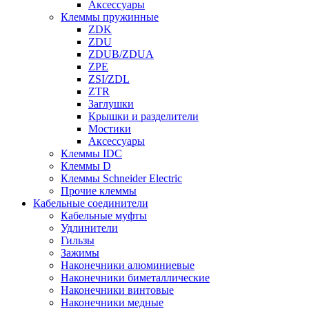
Аксессуары
Клеммы пружинные
ZDK
ZDU
ZDUB/ZDUA
ZPE
ZSI/ZDL
ZTR
Заглушки
Крышки и разделители
Мостики
Аксессуары
Клеммы IDC
Клеммы D
Клеммы Schneider Electric
Прочие клеммы
Кабельные соединители
Кабельные муфты
Удлинители
Гильзы
Зажимы
Наконечники алюминиевые
Наконечники биметаллические
Наконечники винтовые
Наконечники медные