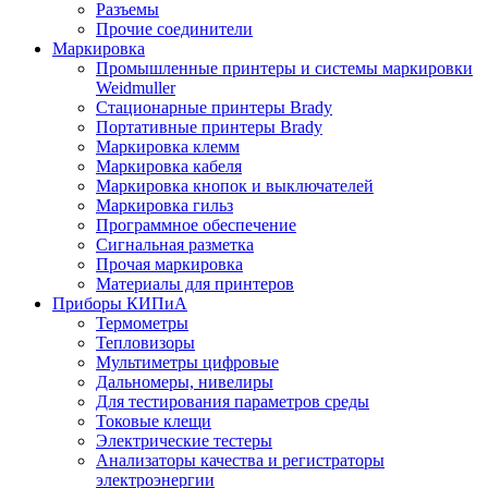
Разъемы
Прочие соединители
Маркировка
Промышленные принтеры и системы маркировки
Weidmuller
Стационарные принтеры Brady
Портативные принтеры Brady
Маркировка клемм
Маркировка кабеля
Маркировка кнопок и выключателей
Маркировка гильз
Программное обеспечение
Сигнальная разметка
Прочая маркировка
Материалы для принтеров
Приборы КИПиА
Термометры
Тепловизоры
Мультиметры цифровые
Дальномеры, нивелиры
Для тестирования параметров среды
Токовые клещи
Электрические тестеры
Анализаторы качества и регистраторы
электроэнергии