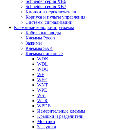
Schneider серия XB6
Schneider серия XB7
Кнопки и переключатели
Корпуса и пульты управления
Системы сигнализации
Клеммные колодки и разъемы
Кабельные вводы
Клеммы Pocon
Зажимы
Клеммы SAK
Клеммы винтовые
WDK
WDL
WDU
WF
WFF
WNT
WPE
WSI
WTR
WPDB
Измерительные клеммы
Крышки и разделители
Мостики
Заглушки