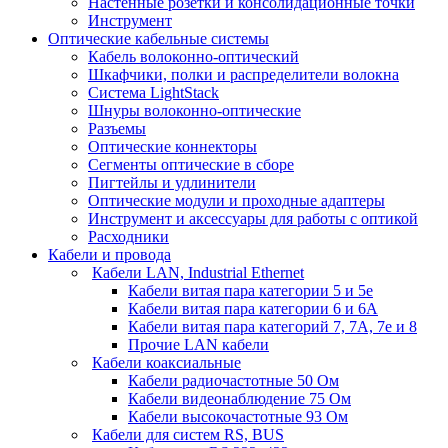
Настенные розетки и консолидационные точки
Инструмент
Оптические кабельные системы
Кабель волоконно-оптический
Шкафчики, полки и распределители волокна
Система LightStack
Шнуры волоконно-оптические
Разъемы
Оптические коннекторы
Сегменты оптические в сборе
Пигтейлы и удлинители
Оптические модули и проходные адаптеры
Инструмент и аксессуары для работы с оптикой
Расходники
Кабели и провода
Кабели LAN, Industrial Ethernet
Кабели витая пара категории 5 и 5е
Кабели витая пара категории 6 и 6A
Кабели витая пара категорий 7, 7А, 7е и 8
Прочие LAN кабели
Кабели коаксиальные
Кабели радиочастотные 50 Ом
Кабели видеонаблюдение 75 Ом
Кабели высокочастотные 93 Ом
Кабели для систем RS, BUS