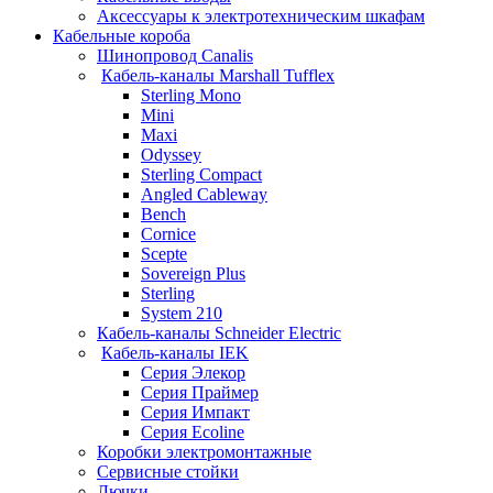
Аксессуары к электротехническим шкафам
Кабельные короба
Шинопровод Canalis
Кабель-каналы Marshall Tufflex
Sterling Mono
Mini
Maxi
Odyssey
Sterling Compact
Angled Cableway
Bench
Cornice
Scepte
Sovereign Plus
Sterling
System 210
Кабель-каналы Schneider Electric
Кабель-каналы IEK
Серия Элекор
Серия Праймер
Серия Импакт
Серия Ecoline
Коробки электромонтажные
Сервисные стойки
Лючки