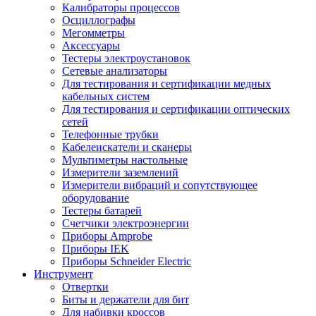
Калибраторы процессов
Осциллографы
Мегомметры
Аксессуары
Тестеры электроустановок
Сетевые анализаторы
Для тестирования и сертификации медных
кабельных систем
Для тестирования и сертификации оптических
сетей
Телефонные трубки
Кабелеискатели и сканеры
Мультиметры настольные
Измерители заземлений
Измерители вибраций и сопутствующее
оборудование
Тестеры батарей
Счетчики электроэнергии
Приборы Amprobe
Приборы IEK
Приборы Schneider Electric
Инструмент
Отвертки
Биты и держатели для бит
Для набивки кроссов