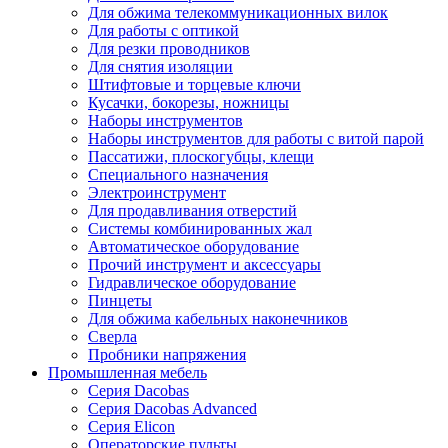
Для обжима телекоммуникационных вилок
Для работы с оптикой
Для резки проводников
Для снятия изоляции
Штифтовые и торцевые ключи
Кусачки, бокорезы, ножницы
Наборы инструментов
Наборы инструментов для работы с витой парой
Пассатижи, плоскогубцы, клещи
Специального назначения
Электроинструмент
Для продавливания отверстий
Системы комбинированных жал
Автоматическое оборудование
Прочий инструмент и аксессуары
Гидравлическое оборудование
Пинцеты
Для обжима кабельных наконечников
Сверла
Пробники напряжения
Промышленная мебель
Серия Dacobas
Серия Dacobas Advanced
Серия Elicon
Операторские пульты