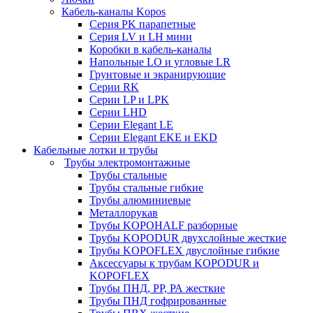
Кабель-каналы Kopos
Серия PK парапетные
Серия LV и LH мини
Коробки в кабель-каналы
Напольные LO и угловые LR
Грунтовые и экранирующие
Серии RK
Серии LP и LPK
Серии LHD
Серии Elegant LE
Серии Elegant EKE и EKD
Кабельные лотки и трубы
Трубы электромонтажные
Трубы стальные
Трубы стальные гибкие
Трубы алюминиевые
Металлорукав
Трубы KOPOHALF разборные
Трубы KOPODUR двухслойные жесткие
Трубы KOPOFLEX двуслойные гибкие
Аксессуары к трубам KOPODUR и
KOPOFLEX
Трубы ПНД, РР, РА жесткие
Трубы ПНД гофрированные