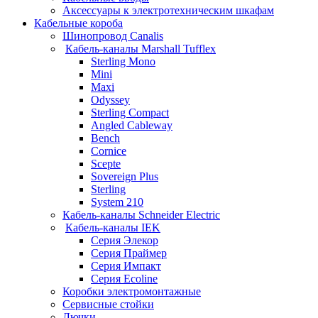
Аксессуары к электротехническим шкафам
Кабельные короба
Шинопровод Canalis
Кабель-каналы Marshall Tufflex
Sterling Mono
Mini
Maxi
Odyssey
Sterling Compact
Angled Cableway
Bench
Cornice
Scepte
Sovereign Plus
Sterling
System 210
Кабель-каналы Schneider Electric
Кабель-каналы IEK
Серия Элекор
Серия Праймер
Серия Импакт
Серия Ecoline
Коробки электромонтажные
Сервисные стойки
Лючки