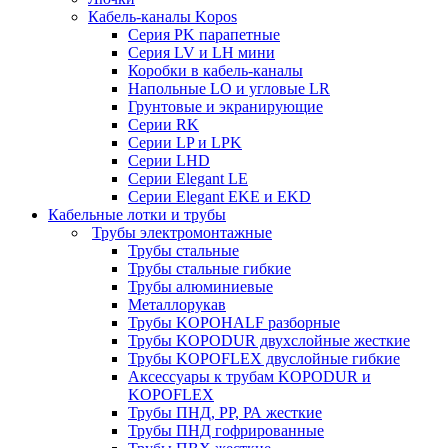
Кабель-каналы Kopos
Серия PK парапетные
Серия LV и LH мини
Коробки в кабель-каналы
Напольные LO и угловые LR
Грунтовые и экранирующие
Серии RK
Серии LP и LPK
Серии LHD
Серии Elegant LE
Серии Elegant EKE и EKD
Кабельные лотки и трубы
Трубы электромонтажные
Трубы стальные
Трубы стальные гибкие
Трубы алюминиевые
Металлорукав
Трубы KOPOHALF разборные
Трубы KOPODUR двухслойные жесткие
Трубы KOPOFLEX двуслойные гибкие
Аксессуары к трубам KOPODUR и
KOPOFLEX
Трубы ПНД, РР, РА жесткие
Трубы ПНД гофрированные