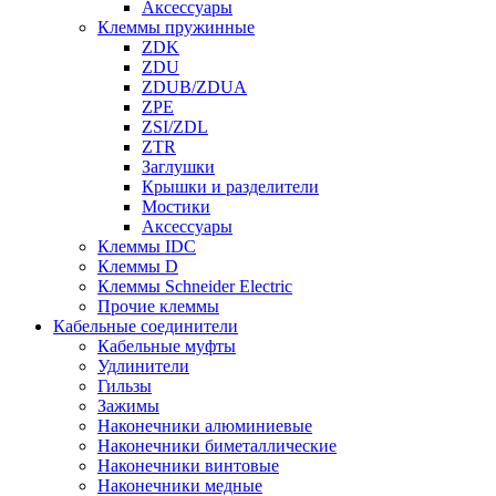
Аксессуары
Клеммы пружинные
ZDK
ZDU
ZDUB/ZDUA
ZPE
ZSI/ZDL
ZTR
Заглушки
Крышки и разделители
Мостики
Аксессуары
Клеммы IDC
Клеммы D
Клеммы Schneider Electric
Прочие клеммы
Кабельные соединители
Кабельные муфты
Удлинители
Гильзы
Зажимы
Наконечники алюминиевые
Наконечники биметаллические
Наконечники винтовые
Наконечники медные