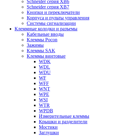
Schneider серия XB6
Schneider серия XB7
Кнопки и переключатели
Корпуса и пульты управления
Системы сигнализации
Клеммные колодки и разъемы
Кабельные вводы
Клеммы Pocon
Зажимы
Клеммы SAK
Клеммы винтовые
WDK
WDL
WDU
WF
WFF
WNT
WPE
WSI
WTR
WPDB
Измерительные клеммы
Крышки и разделители
Мостики
Заглушки