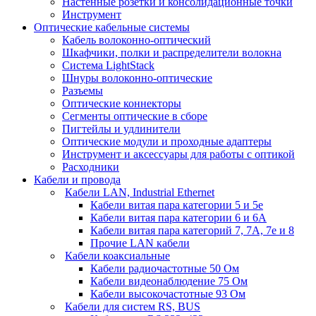
Настенные розетки и консолидационные точки
Инструмент
Оптические кабельные системы
Кабель волоконно-оптический
Шкафчики, полки и распределители волокна
Система LightStack
Шнуры волоконно-оптические
Разъемы
Оптические коннекторы
Сегменты оптические в сборе
Пигтейлы и удлинители
Оптические модули и проходные адаптеры
Инструмент и аксессуары для работы с оптикой
Расходники
Кабели и провода
Кабели LAN, Industrial Ethernet
Кабели витая пара категории 5 и 5е
Кабели витая пара категории 6 и 6A
Кабели витая пара категорий 7, 7А, 7е и 8
Прочие LAN кабели
Кабели коаксиальные
Кабели радиочастотные 50 Ом
Кабели видеонаблюдение 75 Ом
Кабели высокочастотные 93 Ом
Кабели для систем RS, BUS