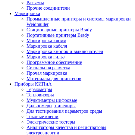
Разъемы
Прочие соединители
Маркировка
Промышленные принтеры и системы маркировки
Weidmuller
Стационарные принтеры Brady
Портативные принтеры Brady
Маркировка клемм
Маркировка кабеля
Маркировка кнопок и выключателей
Маркировка гильз
Программное обеспечение
Сигнальная разметка
Прочая маркировка
Материалы для принтеров
Приборы КИПиА
Термометры
Тепловизоры
Мультиметры цифровые
Дальномеры, нивелиры
Для тестирования параметров среды
Токовые клещи
Электрические тестеры
Анализаторы качества и регистраторы
электроэнергии