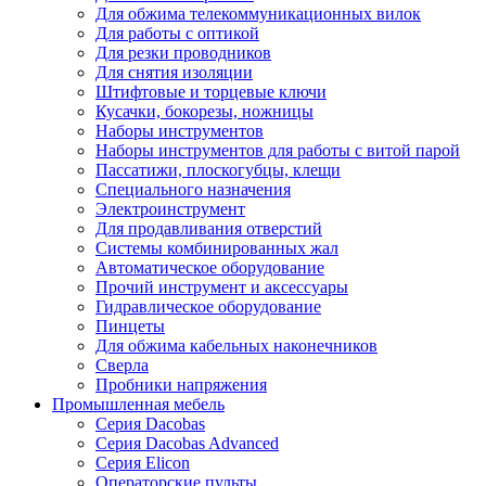
Для обжима телекоммуникационных вилок
Для работы с оптикой
Для резки проводников
Для снятия изоляции
Штифтовые и торцевые ключи
Кусачки, бокорезы, ножницы
Наборы инструментов
Наборы инструментов для работы с витой парой
Пассатижи, плоскогубцы, клещи
Специального назначения
Электроинструмент
Для продавливания отверстий
Системы комбинированных жал
Автоматическое оборудование
Прочий инструмент и аксессуары
Гидравлическое оборудование
Пинцеты
Для обжима кабельных наконечников
Сверла
Пробники напряжения
Промышленная мебель
Серия Dacobas
Серия Dacobas Advanced
Серия Elicon
Операторские пульты