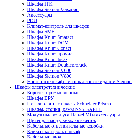
Шкафы ITK
Шкафы Siemon Versapod
Аксессуары
PDU
Климат-контроль для шкафов
Шкафы SME
Шкафы Knurr Smaract
Шкафы Knurr DCM
Шкафы Knurr Conact
Шкафы Knurr прочие
Шкафы Knurr Incas
Шкафы Knurr Doubleprorack
Шкафы Siemon V600
Шкафы Siemon V800
Настенные шкафы и точки консолидации Siemon
Шкафы электротехнические
Корпуса промышленные
Шкафы ВРУ
Низковольтные шкафы Schneider Prisma
Шкафы, стойки, рамы NSY SAREL
Модульные корпуса Hensel Mi и аксессуары
Щиты для модульных автоматов
Кабельные ответвительные коробки
Климат-контроль в шкаф
Кабельные вводы