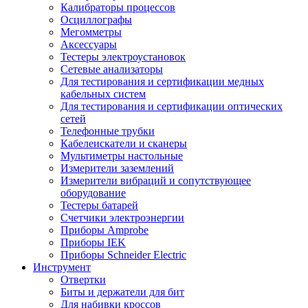
Калибраторы процессов
Осциллографы
Мегомметры
Аксессуары
Тестеры электроустановок
Сетевые анализаторы
Для тестирования и сертификации медных
кабельных систем
Для тестирования и сертификации оптических
сетей
Телефонные трубки
Кабелеискатели и сканеры
Мультиметры настольные
Измерители заземлений
Измерители вибраций и сопутствующее
оборудование
Тестеры батарей
Счетчики электроэнергии
Приборы Amprobe
Приборы IEK
Приборы Schneider Electric
Инструмент
Отвертки
Биты и держатели для бит
Для набивки кроссов