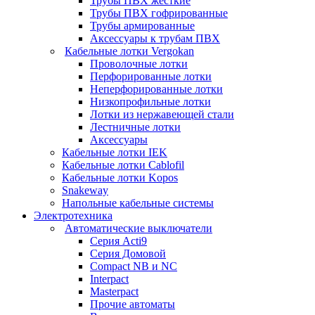
Трубы ПВХ жесткие
Трубы ПВХ гофрированные
Трубы армированные
Аксессуары к трубам ПВХ
Кабельные лотки Vergokan
Проволочные лотки
Перфорированные лотки
Неперфорированные лотки
Низкопрофильные лотки
Лотки из нержавеющей стали
Лестничные лотки
Аксессуары
Кабельные лотки IEK
Кабельные лотки Cablofil
Кабельные лотки Kopos
Snakeway
Напольные кабельные системы
Электротехника
Автоматические выключатели
Серия Acti9
Серия Домовой
Compact NB и NC
Interpact
Masterpact
Прочие автоматы