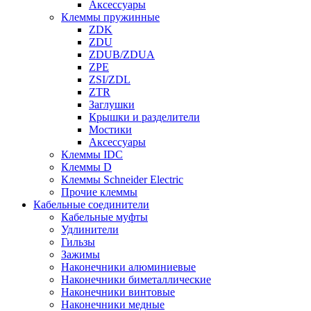
Аксессуары
Клеммы пружинные
ZDK
ZDU
ZDUB/ZDUA
ZPE
ZSI/ZDL
ZTR
Заглушки
Крышки и разделители
Мостики
Аксессуары
Клеммы IDC
Клеммы D
Клеммы Schneider Electric
Прочие клеммы
Кабельные соединители
Кабельные муфты
Удлинители
Гильзы
Зажимы
Наконечники алюминиевые
Наконечники биметаллические
Наконечники винтовые
Наконечники медные