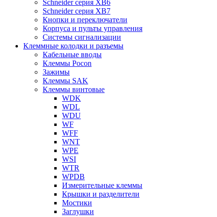
Schneider серия XB6
Schneider серия XB7
Кнопки и переключатели
Корпуса и пульты управления
Системы сигнализации
Клеммные колодки и разъемы
Кабельные вводы
Клеммы Pocon
Зажимы
Клеммы SAK
Клеммы винтовые
WDK
WDL
WDU
WF
WFF
WNT
WPE
WSI
WTR
WPDB
Измерительные клеммы
Крышки и разделители
Мостики
Заглушки