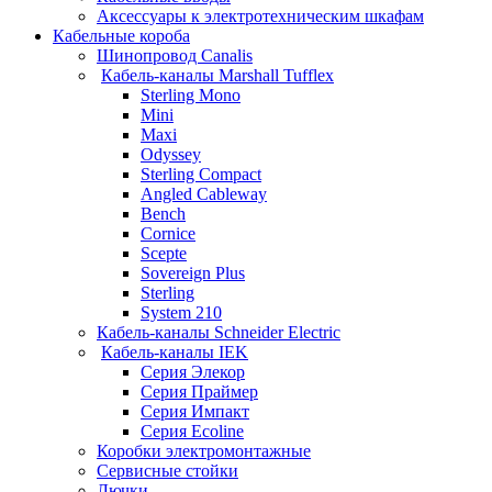
Аксессуары к электротехническим шкафам
Кабельные короба
Шинопровод Canalis
Кабель-каналы Marshall Tufflex
Sterling Mono
Mini
Maxi
Odyssey
Sterling Compact
Angled Cableway
Bench
Cornice
Scepte
Sovereign Plus
Sterling
System 210
Кабель-каналы Schneider Electric
Кабель-каналы IEK
Серия Элекор
Серия Праймер
Серия Импакт
Серия Ecoline
Коробки электромонтажные
Сервисные стойки
Лючки