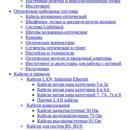
Настенные розетки и консолидационные точки
Инструмент
Оптические кабельные системы
Кабель волоконно-оптический
Шкафчики, полки и распределители волокна
Система LightStack
Шнуры волоконно-оптические
Разъемы
Оптические коннекторы
Сегменты оптические в сборе
Пигтейлы и удлинители
Оптические модули и проходные адаптеры
Инструмент и аксессуары для работы с оптикой
Расходники
Кабели и провода
Кабели LAN, Industrial Ethernet
Кабели витая пара категории 5 и 5е
Кабели витая пара категории 6 и 6A
Кабели витая пара категорий 7, 7А, 7е и 8
Прочие LAN кабели
Кабели коаксиальные
Кабели радиочастотные 50 Ом
Кабели видеонаблюдение 75 Ом
Кабели высокочастотные 93 Ом
Кабели для систем RS, BUS