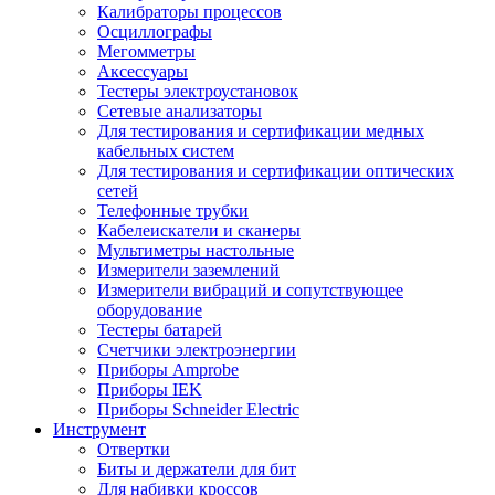
Калибраторы процессов
Осциллографы
Мегомметры
Аксессуары
Тестеры электроустановок
Сетевые анализаторы
Для тестирования и сертификации медных
кабельных систем
Для тестирования и сертификации оптических
сетей
Телефонные трубки
Кабелеискатели и сканеры
Мультиметры настольные
Измерители заземлений
Измерители вибраций и сопутствующее
оборудование
Тестеры батарей
Счетчики электроэнергии
Приборы Amprobe
Приборы IEK
Приборы Schneider Electric
Инструмент
Отвертки
Биты и держатели для бит
Для набивки кроссов