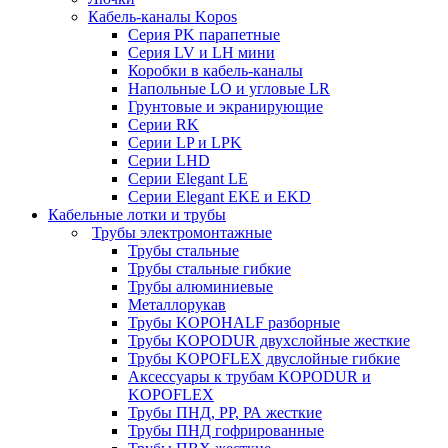
Кабель-каналы Kopos
Серия PK парапетные
Серия LV и LH мини
Коробки в кабель-каналы
Напольные LO и угловые LR
Грунтовые и экранирующие
Серии RK
Серии LP и LPK
Серии LHD
Серии Elegant LE
Серии Elegant EKE и EKD
Кабельные лотки и трубы
Трубы электромонтажные
Трубы стальные
Трубы стальные гибкие
Трубы алюминиевые
Металлорукав
Трубы KOPOHALF разборные
Трубы KOPODUR двухслойные жесткие
Трубы KOPOFLEX двуслойные гибкие
Аксессуары к трубам KOPODUR и
KOPOFLEX
Трубы ПНД, РР, РА жесткие
Трубы ПНД гофрированные