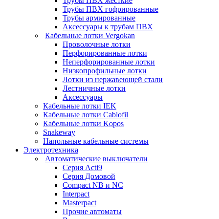
Трубы ПВХ жесткие
Трубы ПВХ гофрированные
Трубы армированные
Аксессуары к трубам ПВХ
Кабельные лотки Vergokan
Проволочные лотки
Перфорированные лотки
Неперфорированные лотки
Низкопрофильные лотки
Лотки из нержавеющей стали
Лестничные лотки
Аксессуары
Кабельные лотки IEK
Кабельные лотки Cablofil
Кабельные лотки Kopos
Snakeway
Напольные кабельные системы
Электротехника
Автоматические выключатели
Серия Acti9
Серия Домовой
Compact NB и NC
Interpact
Masterpact
Прочие автоматы