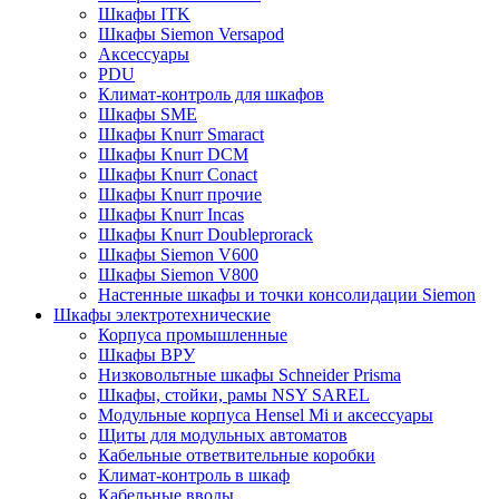
Шкафы ITK
Шкафы Siemon Versapod
Аксессуары
PDU
Климат-контроль для шкафов
Шкафы SME
Шкафы Knurr Smaract
Шкафы Knurr DCM
Шкафы Knurr Conact
Шкафы Knurr прочие
Шкафы Knurr Incas
Шкафы Knurr Doubleprorack
Шкафы Siemon V600
Шкафы Siemon V800
Настенные шкафы и точки консолидации Siemon
Шкафы электротехнические
Корпуса промышленные
Шкафы ВРУ
Низковольтные шкафы Schneider Prisma
Шкафы, стойки, рамы NSY SAREL
Модульные корпуса Hensel Mi и аксессуары
Щиты для модульных автоматов
Кабельные ответвительные коробки
Климат-контроль в шкаф
Кабельные вводы