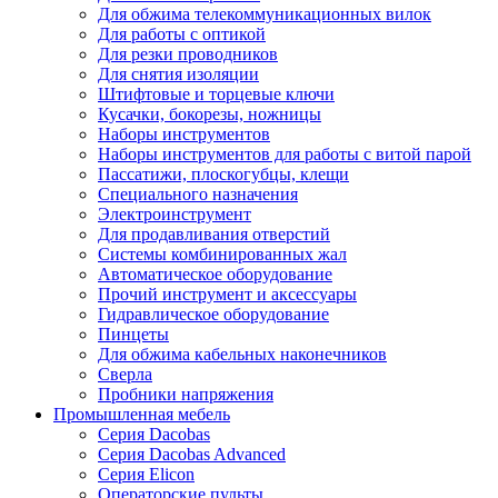
Для обжима телекоммуникационных вилок
Для работы с оптикой
Для резки проводников
Для снятия изоляции
Штифтовые и торцевые ключи
Кусачки, бокорезы, ножницы
Наборы инструментов
Наборы инструментов для работы с витой парой
Пассатижи, плоскогубцы, клещи
Специального назначения
Электроинструмент
Для продавливания отверстий
Системы комбинированных жал
Автоматическое оборудование
Прочий инструмент и аксессуары
Гидравлическое оборудование
Пинцеты
Для обжима кабельных наконечников
Сверла
Пробники напряжения
Промышленная мебель
Серия Dacobas
Серия Dacobas Advanced
Серия Elicon
Операторские пульты