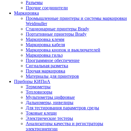
Разъемы
Прочие соединители
Маркировка
Промышленные принтеры и системы маркировки
Weidmuller
Стационарные принтеры Brady
Портативные принтеры Brady
Маркировка клемм
Маркировка кабеля
Маркировка кнопок и выключателей
Маркировка гильз
Программное обеспечение
Сигнальная разметка
Прочая маркировка
Материалы для принтеров
Приборы КИПиА
Термометры
Тепловизоры
Мультиметры цифровые
Дальномеры, нивелиры
Для тестирования параметров среды
Токовые клещи
Электрические тестеры
Анализаторы качества и регистраторы
электроэнергии